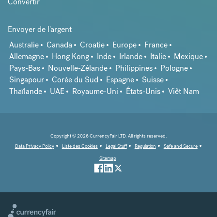
Convertir
Envoyer de l'argent
Australie
Canada
Croatie
Europe
France
Allemagne
Hong Kong
Inde
Irlande
Italie
Mexique
Pays-Bas
Nouvelle-Zélande
Philippines
Pologne
Singapour
Corée du Sud
Espagne
Suisse
Thaïlande
UAE
Royaume-Uni
États-Unis
Viêt Nam
Copyright © 2026 CurrencyFair LTD. All rights reserved.
Data Privacy Policy
Liste des Cookies
Legal Stuff
Regulation
Safe and Secure
Sitemap