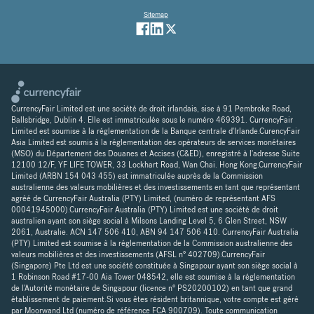
Sitemap
CurrencyFair Limited est une société de droit irlandais, sise à 91 Pembroke Road,
Ballsbridge, Dublin 4. Elle est immatriculée sous le numéro 469391. CurrencyFair
Limited est soumise à la réglementation de la Banque centrale d'Irlande.CurencyFair
Asia Limited est soumis à la réglementation des opérateurs de services monétaires
(MSO) du Département des Douanes et Accises (C&ED), enregistré à l'adresse Suite
12100 12/F, YF LIFE TOWER, 33 Lockhart Road, Wan Chai. Hong Kong.CurrencyFair
Limited (ARBN 154 043 455) est immatriculée auprès de la Commission
australienne des valeurs mobilières et des investissements en tant que représentant
agréé de CurrencyFair Australia (PTY) Limited, (numéro de représentant AFS
00041945000).CurrencyFair Australia (PTY) Limited est une société de droit
australien ayant son siège social à Milsons Landing Level 5, 6 Glen Street, NSW
2061, Australie. ACN 147 506 410, ABN 94 147 506 410. CurrencyFair Australia
(PTY) Limited est soumise à la réglementation de la Commission australienne des
valeurs mobilières et des investissements (AFSL n° 402709).CurrencyFair
(Singapore) Pte Ltd est une société constituée à Singapour ayant son siège social à
1 Robinson Road #17-00 Aia Tower 048542, elle est soumise à la réglementation
de l'Autorité monétaire de Singapour (licence n° PS20200102) en tant que grand
établissement de paiement.Si vous êtes résident britannique, votre compte est géré
par Moorwand Ltd (numéro de référence FCA 900709). Toute communication