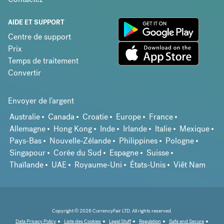
AIDE ET SUPPORT
Centre de support
Prix
Temps de traitement
Convertir
Envoyer de l'argent
Australie
Canada
Croatie
Europe
France
Allemagne
Hong Kong
Inde
Irlande
Italie
Mexique
Pays-Bas
Nouvelle-Zélande
Philippines
Pologne
Singapour
Corée du Sud
Espagne
Suisse
Thaïlande
UAE
Royaume-Uni
États-Unis
Viêt Nam
Copyright © 2026 CurrencyFair LTD. All rights reserved.
Data Privacy Policy
Liste des Cookies
Legal Stuff
Regulation
Safe and Secure