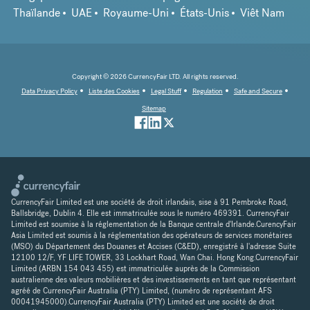
Thaïlande
UAE
Royaume-Uni
États-Unis
Viêt Nam
Copyright © 2026 CurrencyFair LTD. All rights reserved.
Data Privacy Policy
Liste des Cookies
Legal Stuff
Regulation
Safe and Secure
Sitemap
CurrencyFair Limited est une société de droit irlandais, sise à 91 Pembroke Road,
Ballsbridge, Dublin 4. Elle est immatriculée sous le numéro 469391. CurrencyFair
Limited est soumise à la réglementation de la Banque centrale d'Irlande.CurencyFair
Asia Limited est soumis à la réglementation des opérateurs de services monétaires
(MSO) du Département des Douanes et Accises (C&ED), enregistré à l'adresse Suite
12100 12/F, YF LIFE TOWER, 33 Lockhart Road, Wan Chai. Hong Kong.CurrencyFair
Limited (ARBN 154 043 455) est immatriculée auprès de la Commission
australienne des valeurs mobilières et des investissements en tant que représentant
agréé de CurrencyFair Australia (PTY) Limited, (numéro de représentant AFS
00041945000).CurrencyFair Australia (PTY) Limited est une société de droit