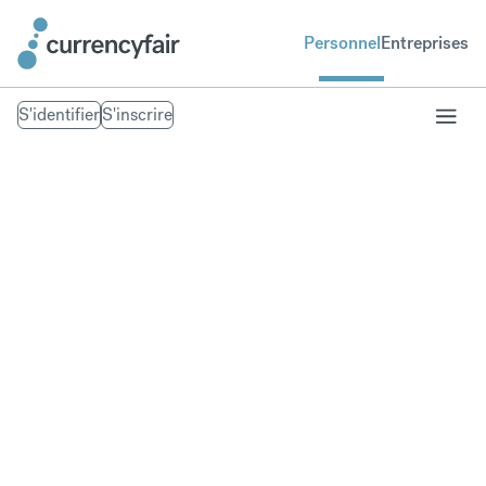
Personnel
Entreprises
S'identifier
S'inscrire
Paiement de frais
de scolarité
Profitez de taux de change meilleurs que ceux des
banques lorsque vous étudiez à l'étranger.