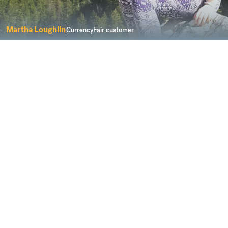
Martha Loughlin
CurrencyFair customer
Vous envoyez votre argent durement gagné
- vous avez travaillé tant d'heures pour cela,
chaque euro compte, alors pourquoi ne
voudriez-vous pas économiser de l'argent ?
Martha Loughlin a confié ses économies à
CurrencyFair lorsqu'elle a émigré d'Irlande au
Canada. En évitant les frais bancaires
internationaux élevés, Martha a pu disposer de plus
d'argent pour financer son nouveau départ au
Canada.