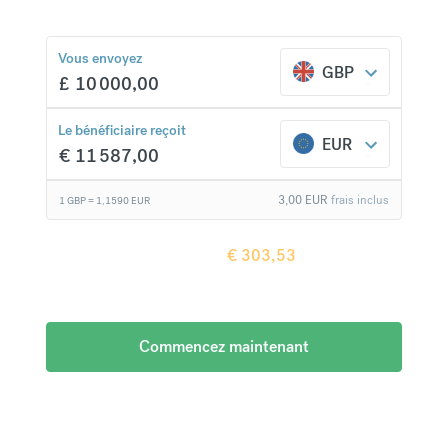
Vous envoyez
GBP
£
10 000,00
€
303,53
comparaison avec une banque classique
Le bénéficiaire reçoit
EUR
€
11 587,00
3,00
EUR
frais inclus
1 GBP =
1,1590
EUR
Le bénéficiaire reçoit
€
303,53
de plus en
comparaison avec une banque classique
Commencez maintenant