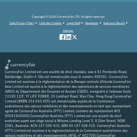
Copyright © 2026 CurrencyFair LTD. All rights reserved.
Data Privacy Policy
Liste des Cookies
Legal Stuff
Regulation
Safe and Secure
Sitemap
CurrencyFair Limited est une société de droit irlandais, sise à 91 Pembroke Road,
Ballsbridge, Dublin 4. Elle est immatriculée sous le numéro 469391. CurrencyFair
Limited est soumise à la réglementation de la Banque centrale d'Irlande.CurencyFair
Asia Limited est soumis à la réglementation des opérateurs de services monétaires
(MSO) du Département des Douanes et Accises (C&ED), enregistré à l'adresse Suite
12100 12/F, YF LIFE TOWER, 33 Lockhart Road, Wan Chai. Hong Kong.CurrencyFair
Limited (ARBN 154 043 455) est immatriculée auprès de la Commission
australienne des valeurs mobilières et des investissements en tant que représentant
agréé de CurrencyFair Australia (PTY) Limited, (numéro de représentant AFS
00041945000).CurrencyFair Australia (PTY) Limited est une société de droit
australien ayant son siège social à Milsons Landing Level 5, 6 Glen Street, NSW
2061, Australie. ACN 147 506 410, ABN 94 147 506 410. CurrencyFair Australia
(PTY) Limited est soumise à la réglementation de la Commission australienne des
valeurs mobilières et des investissements (AFSL n° 402709).CurrencyFair