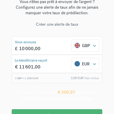
Vous n'êtes pas prêt à envoyer de l'argent ?
Configurez une alerte de taux afin de ne jamais
manquer votre taux de prédilection.
Créer une alerte de taux
Vous envoyez
GBP
£
10 000,00
Le bénéficiaire reçoit
EUR
€
11 601,00
3,00
EUR
frais inclus
1 GBP =
1,1604
EUR
Le bénéficiaire reçoit
€
300,97
de plus en
comparaison avec une banque classique