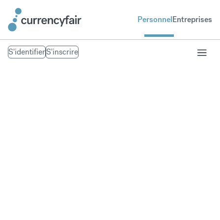
Personnel
Entreprises
S'identifier
S'inscrire
Temps de traitement
de change
Les délais de traitement sont des estimations et peuvent
dépendre de votre banque dans certains cas - nous
compensons votre argent sur votre compte CurrencyFair
dès qu'il arrive.