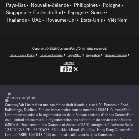
Pays-Bas
Nouvelle-Zélande
Philippines
Pologne
Singapour
Corée du Sud
Espagne
Suisse
Thaïlande
UAE
Royaume-Uni
États-Unis
Viêt Nam
Copyright © 2026 CurrencyFair LTD. All rights reserved.
Data Privacy Policy
Liste des Cookies
Legal Stuff
Regulation
Safe and Secure
Sitemap
CurrencyFair Limited est une société de droit irlandais, sise à 91 Pembroke Road,
Ballsbridge, Dublin 4. Elle est immatriculée sous le numéro 469391. CurrencyFair
Limited est soumise à la réglementation de la Banque centrale d'Irlande.CurencyFair
Asia Limited est soumis à la réglementation des opérateurs de services monétaires
(MSO) du Département des Douanes et Accises (C&ED), enregistré à l'adresse Suite
12100 12/F, YF LIFE TOWER, 33 Lockhart Road, Wan Chai. Hong Kong.CurrencyFair
Limited (ARBN 154 043 455) est immatriculée auprès de la Commission