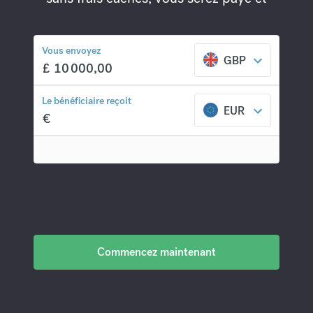
paierez les autres tout en faisant gagner
du temps et de l'argent à votre
entreprise.
Vous envoyez
GBP
£
10 000,00
Le bénéficiaire reçoit
EUR
€
Commencez maintenant