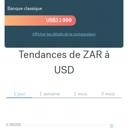
Banque classique
US$
11 999
Afficher les détails de la comparaison
Tendances de ZAR à
USD
1 jour
1 semaine
1 mois
3 mois
0.06200