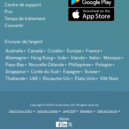
Centre de support
Prix
Temps de traitement
Convertir
Envoyer de l'argent
Australie
Canada
Croatie
Europe
France
Allemagne
Hong Kong
Inde
Irlande
Italie
Mexique
Pays-Bas
Nouvelle-Zélande
Philippines
Pologne
Singapour
Corée du Sud
Espagne
Suisse
Thaïlande
UAE
Royaume-Uni
États-Unis
Viêt Nam
Copyright © 2026 CurrencyFair LTD. All rights reserved.
Data Privacy Policy
Liste des Cookies
Legal Stuff
Regulation
Safe and Secure
Sitemap