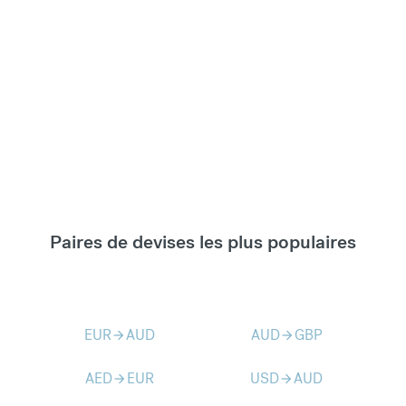
Paires de devises les plus populaires
EUR
AUD
AUD
GBP
arrow_forward
arrow_forward
AED
EUR
USD
AUD
arrow_forward
arrow_forward