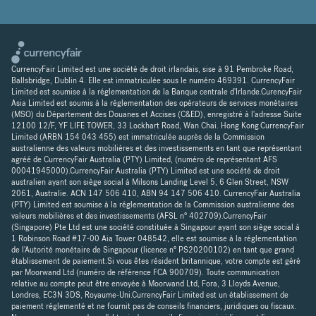
CurrencyFair Limited est une société de droit irlandais, sise à 91 Pembroke Road,
Ballsbridge, Dublin 4. Elle est immatriculée sous le numéro 469391. CurrencyFair
Limited est soumise à la réglementation de la Banque centrale d'Irlande.CurencyFair
Asia Limited est soumis à la réglementation des opérateurs de services monétaires
(MSO) du Département des Douanes et Accises (C&ED), enregistré à l'adresse Suite
12100 12/F, YF LIFE TOWER, 33 Lockhart Road, Wan Chai. Hong Kong.CurrencyFair
Limited (ARBN 154 043 455) est immatriculée auprès de la Commission
australienne des valeurs mobilières et des investissements en tant que représentant
agréé de CurrencyFair Australia (PTY) Limited, (numéro de représentant AFS
00041945000).CurrencyFair Australia (PTY) Limited est une société de droit
australien ayant son siège social à Milsons Landing Level 5, 6 Glen Street, NSW
2061, Australie. ACN 147 506 410, ABN 94 147 506 410. CurrencyFair Australia
(PTY) Limited est soumise à la réglementation de la Commission australienne des
valeurs mobilières et des investissements (AFSL n° 402709).CurrencyFair
(Singapore) Pte Ltd est une société constituée à Singapour ayant son siège social à
1 Robinson Road #17-00 Aia Tower 048542, elle est soumise à la réglementation
de l'Autorité monétaire de Singapour (licence n° PS20200102) en tant que grand
établissement de paiement.Si vous êtes résident britannique, votre compte est géré
par Moorwand Ltd (numéro de référence FCA 900709). Toute communication
relative au compte peut être envoyée à Moorwand Ltd, Fora, 3 Lloyds Avenue,
Londres, EC3N 3DS, Royaume-Uni.CurrencyFair Limited est un établissement de
paiement réglementé et ne fournit pas de conseils financiers, juridiques ou fiscaux.