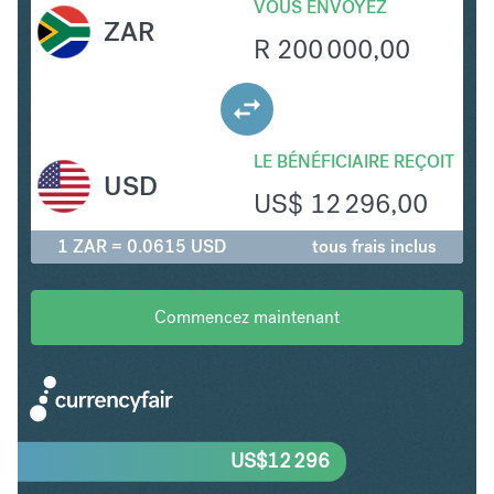
VOUS ENVOYEZ
ZAR
R
200 000,00
LE BÉNÉFICIAIRE REÇOIT
USD
US$
12 296,00
1 ZAR = 0.0615 USD
tous frais inclus
Commencez maintenant
US$
12 296