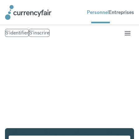
Personnel
Entreprises
S'identifier
S'inscrire
ZAR en USD
Convertir Rand sud-africain en Dollar américain