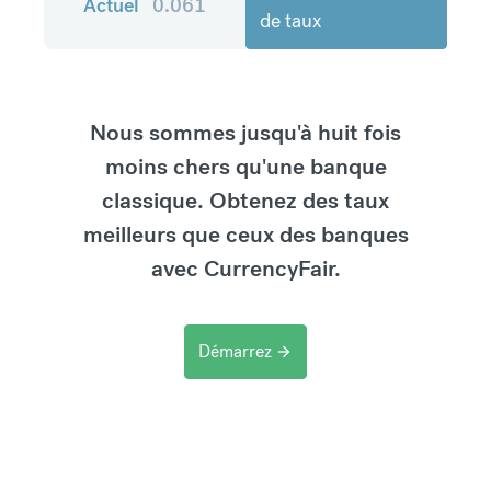
Actuel
0.061
de taux
Nous sommes jusqu'à huit fois
moins chers qu'une banque
classique. Obtenez des taux
meilleurs que ceux des banques
avec CurrencyFair.
Démarrez
arrow_forward