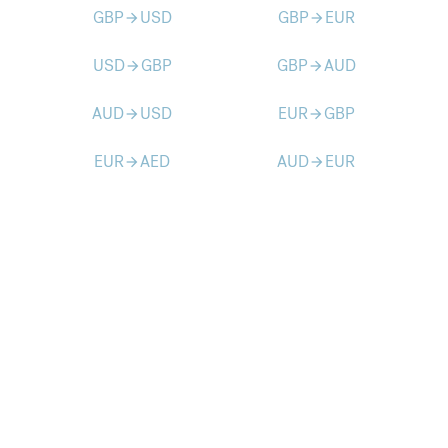
GBP
USD
GBP
EUR
arrow_forward
arrow_forward
USD
GBP
GBP
AUD
arrow_forward
arrow_forward
AUD
USD
EUR
GBP
arrow_forward
arrow_forward
EUR
AED
AUD
EUR
arrow_forward
arrow_forward