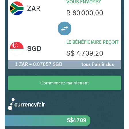
VOUS ENVOYEZ
ZAR
R
60 000,00
LE BÉNÉFICIAIRE REÇOIT
SGD
S$
4 709,20
1 ZAR = 0.07857 SGD
tous frais inclus
Commencez maintenant
S$
4 709