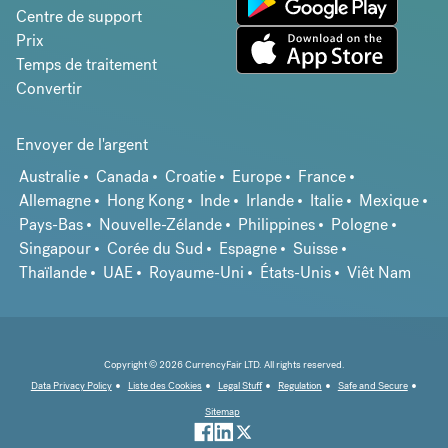
Centre de support
Prix
Temps de traitement
Convertir
Envoyer de l'argent
Australie
Canada
Croatie
Europe
France
Allemagne
Hong Kong
Inde
Irlande
Italie
Mexique
Pays-Bas
Nouvelle-Zélande
Philippines
Pologne
Singapour
Corée du Sud
Espagne
Suisse
Thaïlande
UAE
Royaume-Uni
États-Unis
Viêt Nam
Copyright © 2026 CurrencyFair LTD. All rights reserved.
Data Privacy Policy
Liste des Cookies
Legal Stuff
Regulation
Safe and Secure
Sitemap