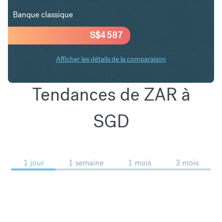
Banque classique
S$
4 587
Afficher les détails de la comparaison
Tendances de ZAR à
SGD
1 jour
1 semaine
1 mois
3 mois