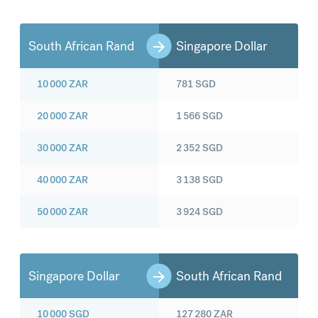
South African Rand
Singapore Dollar
10 000
ZAR
781
SGD
20 000
ZAR
1 566
SGD
30 000
ZAR
2 352
SGD
40 000
ZAR
3 138
SGD
50 000
ZAR
3 924
SGD
Singapore Dollar
South African Rand
10 000
SGD
127 280
ZAR