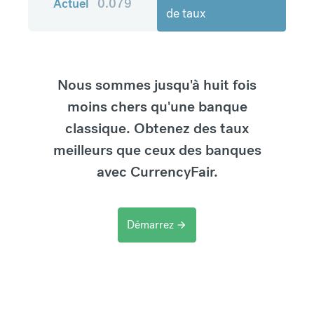
Actuel
0.079
de taux
Nous sommes jusqu'à huit fois
moins chers qu'une banque
classique. Obtenez des taux
meilleurs que ceux des banques
avec CurrencyFair.
Démarrez
arrow_forward