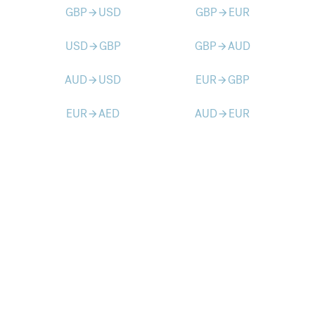
GBP
USD
GBP
EUR
arrow_forward
arrow_forward
USD
GBP
GBP
AUD
arrow_forward
arrow_forward
AUD
USD
EUR
GBP
arrow_forward
arrow_forward
EUR
AED
AUD
EUR
arrow_forward
arrow_forward