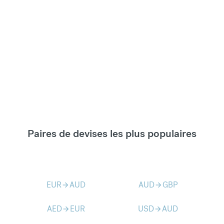
Paires de devises les plus populaires
EUR
AUD
AUD
GBP
arrow_forward
arrow_forward
AED
EUR
USD
AUD
arrow_forward
arrow_forward