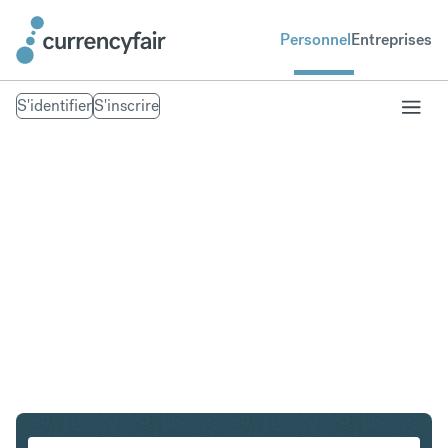
Personnel
Entreprises
S'identifier
S'inscrire
ZAR en SGD
Convertir Rand sud-africain en Dollar de Singapour