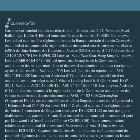
CurrencyFair Limited est une société de droit irlandais, sise à 91 Pembroke Road,
Ballsbridge, Dublin 4. Elle est immatriculée sous le numéro 469391. CurrencyFair
Limited est soumise à la réglementation de la Banque centrale d'Irlande.CurencyFair
Asia Limited est soumis à la réglementation des opérateurs de services monétaires
(MSO) du Département des Douanes et Accises (C&ED), enregistré à l'adresse Suite
12100 12/F, YF LIFE TOWER, 33 Lockhart Road, Wan Chai. Hong Kong.CurrencyFair
Limited (ARBN 154 043 455) est immatriculée auprès de la Commission
australienne des valeurs mobilières et des investissements en tant que représentant
agréé de CurrencyFair Australia (PTY) Limited, (numéro de représentant AFS
00041945000).CurrencyFair Australia (PTY) Limited est une société de droit
australien ayant son siège social à Milsons Landing Level 5, 6 Glen Street, NSW
2061, Australie. ACN 147 506 410, ABN 94 147 506 410. CurrencyFair Australia
(PTY) Limited est soumise à la réglementation de la Commission australienne des
valeurs mobilières et des investissements (AFSL n° 402709).CurrencyFair
(Singapore) Pte Ltd est une société constituée à Singapour ayant son siège social à
1 Robinson Road #17-00 Aia Tower 048542, elle est soumise à la réglementation
de l'Autorité monétaire de Singapour (licence n° PS20200102) en tant que grand
établissement de paiement.Si vous êtes résident britannique, votre compte est géré
par Moorwand Ltd (numéro de référence FCA 900709). Toute communication
relative au compte peut être envoyée à Moorwand Ltd, Fora, 3 Lloyds Avenue,
Londres, EC3N 3DS, Royaume-Uni.CurrencyFair Limited est un établissement de
paiement réglementé et ne fournit pas de conseils financiers, juridiques ou fiscaux.