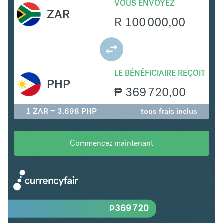
VOUS ENVOYEZ
ZAR
R
100 000,00
LE BÉNÉFICIAIRE REÇOIT
PHP
₱
369 720,00
1 ZAR = 3.698 PHP
tous frais inclus
Commencez maintenant
₱
369 720