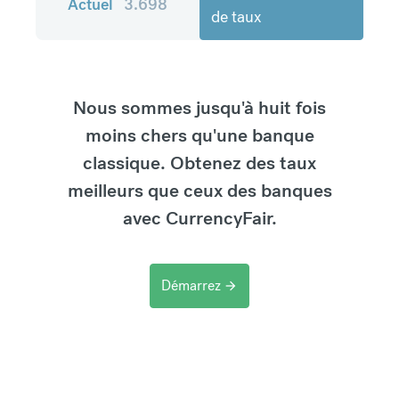
Actuel
3.698
de taux
Nous sommes jusqu'à huit fois
moins chers qu'une banque
classique. Obtenez des taux
meilleurs que ceux des banques
avec CurrencyFair.
Démarrez
arrow_forward