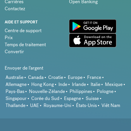
Carrières
Open Banking
Contactez
AIDE ET SUPPORT
Centre de support
Prix
Temps de traitement
Convertir
Envoyer de l'argent
Australie
Canada
Croatie
Europe
France
Allemagne
Hong Kong
Inde
Irlande
Italie
Mexique
Pays-Bas
Nouvelle-Zélande
Philippines
Pologne
Singapour
Corée du Sud
Espagne
Suisse
Thaïlande
UAE
Royaume-Uni
États-Unis
Viêt Nam