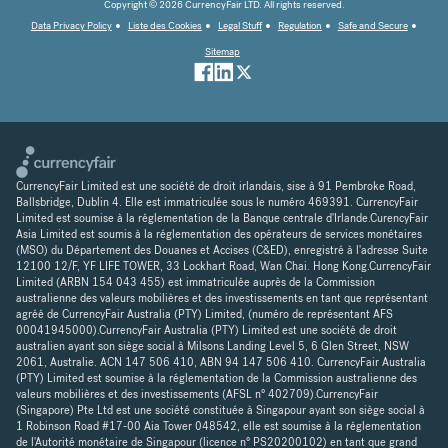
Copyright © 2026 CurrencyFair LTD. All rights reserved.
Data Privacy Policy
Liste des Cookies
Legal Stuff
Regulation
Safe and Secure
Sitemap
CurrencyFair Limited est une société de droit irlandais, sise à 91 Pembroke Road,
Ballsbridge, Dublin 4. Elle est immatriculée sous le numéro 469391. CurrencyFair
Limited est soumise à la réglementation de la Banque centrale d'Irlande.CurencyFair
Asia Limited est soumis à la réglementation des opérateurs de services monétaires
(MSO) du Département des Douanes et Accises (C&ED), enregistré à l'adresse Suite
12100 12/F, YF LIFE TOWER, 33 Lockhart Road, Wan Chai. Hong Kong.CurrencyFair
Limited (ARBN 154 043 455) est immatriculée auprès de la Commission
australienne des valeurs mobilières et des investissements en tant que représentant
agréé de CurrencyFair Australia (PTY) Limited, (numéro de représentant AFS
00041945000).CurrencyFair Australia (PTY) Limited est une société de droit
australien ayant son siège social à Milsons Landing Level 5, 6 Glen Street, NSW
2061, Australie. ACN 147 506 410, ABN 94 147 506 410. CurrencyFair Australia
(PTY) Limited est soumise à la réglementation de la Commission australienne des
valeurs mobilières et des investissements (AFSL n° 402709).CurrencyFair
(Singapore) Pte Ltd est une société constituée à Singapour ayant son siège social à
1 Robinson Road #17-00 Aia Tower 048542, elle est soumise à la réglementation
de l'Autorité monétaire de Singapour (licence n° PS20200102) en tant que grand