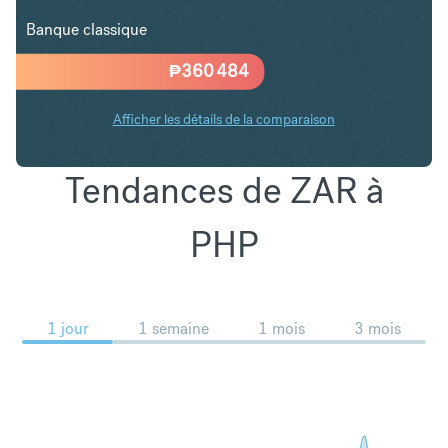
Banque classique
₱
360 484
Afficher les détails de la comparaison
Tendances de ZAR à
PHP
1 jour
1 semaine
1 mois
3 mois