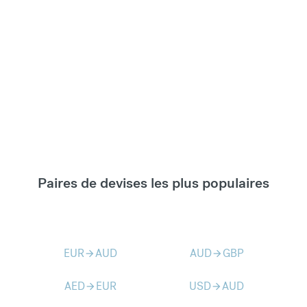
Paires de devises les plus populaires
EUR
AUD
AUD
GBP
arrow_forward
arrow_forward
AED
EUR
USD
AUD
arrow_forward
arrow_forward