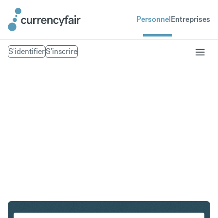
Personnel
Entreprises
S'identifier
S'inscrire
ZAR en PHP
Convertir Rand sud-africain en Peso philippin