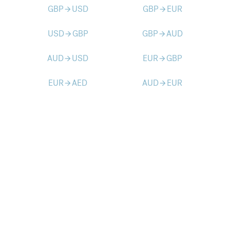
GBP
USD
GBP
EUR
arrow_forward
arrow_forward
USD
GBP
GBP
AUD
arrow_forward
arrow_forward
AUD
USD
EUR
GBP
arrow_forward
arrow_forward
EUR
AED
AUD
EUR
arrow_forward
arrow_forward