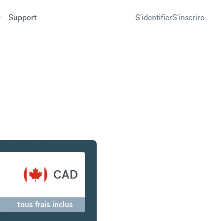
Support
S'identifier
S'inscrire
in en Dollar canadien
CAD
tous frais inclus