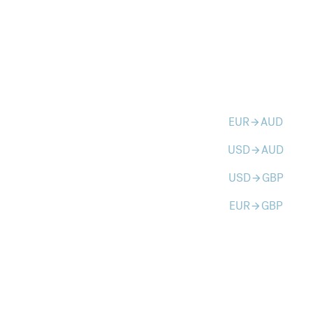
EUR
AUD
arrow_forward
USD
AUD
arrow_forward
USD
GBP
arrow_forward
EUR
GBP
arrow_forward