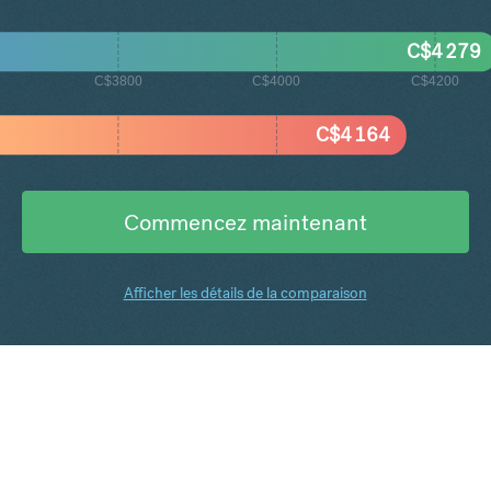
C$
4 279
C$3800
C$4000
C$4200
C$
4 164
Commencez maintenant
Afficher les détails de la comparaison