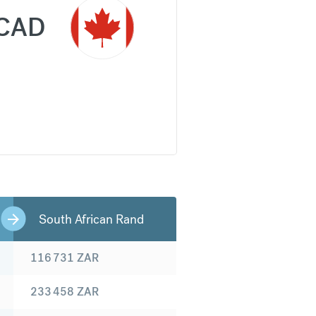
CAD
South African Rand
116 731
ZAR
233 458
ZAR