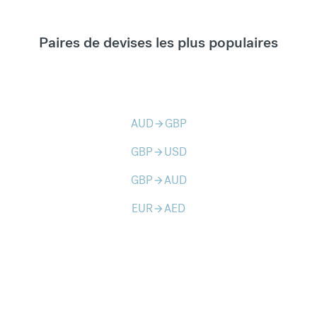
Paires de devises les plus populaires
AUD
GBP
arrow_forward
GBP
USD
arrow_forward
GBP
AUD
arrow_forward
EUR
AED
arrow_forward