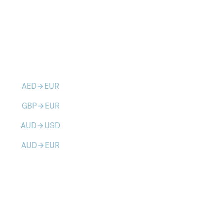
AED
EUR
arrow_forward
GBP
EUR
arrow_forward
AUD
USD
arrow_forward
AUD
EUR
arrow_forward