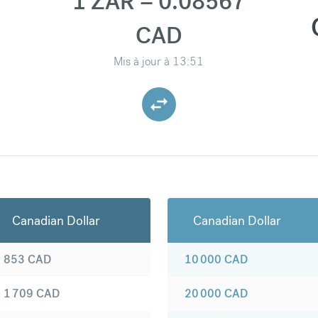
1 ZAR = 0.08567
CAD
Mis à jour à
13:51
Canadian Dollar
Canadian Dollar
853
CAD
10 000
CAD
1 709
CAD
20 000
CAD