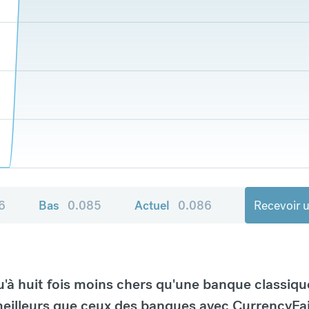
6
Bas
0.085
Actuel
0.086
Recevoir u
à huit fois moins chers qu'une banque classiqu
eilleurs que ceux des banques avec CurrencyFai