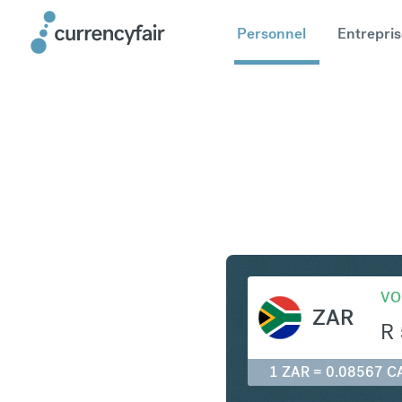
Personnel
Entrepris
ZAR en C
VO
ZAR
R
1 ZAR = 0.08567 C