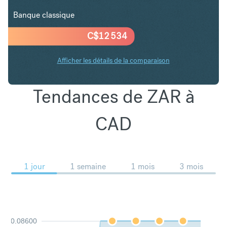
Banque classique
C$
12 534
Afficher les détails de la comparaison
Tendances de ZAR à
CAD
1 jour
1 semaine
1 mois
3 mois
0.08600