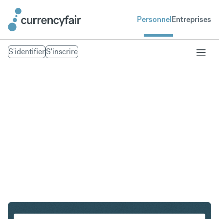
Personnel
Entreprises
S'identifier
S'inscrire
ZAR en CAD
Convertir Rand sud-africain en Dollar canadien