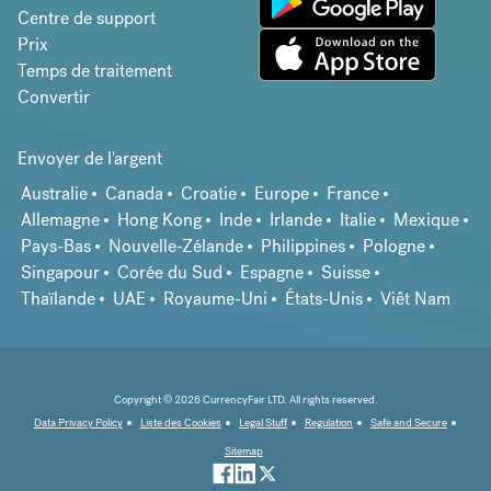
Centre de support
Prix
Temps de traitement
Convertir
Envoyer de l'argent
Australie
Canada
Croatie
Europe
France
Allemagne
Hong Kong
Inde
Irlande
Italie
Mexique
Pays-Bas
Nouvelle-Zélande
Philippines
Pologne
Singapour
Corée du Sud
Espagne
Suisse
Thaïlande
UAE
Royaume-Uni
États-Unis
Viêt Nam
Copyright © 2026 CurrencyFair LTD. All rights reserved.
Data Privacy Policy
Liste des Cookies
Legal Stuff
Regulation
Safe and Secure
Sitemap