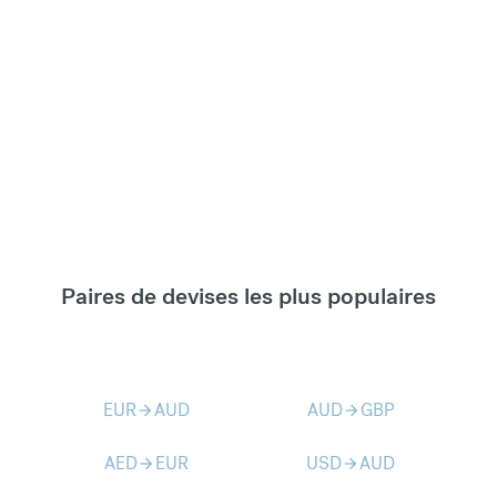
Paires de devises les plus populaires
EUR
AUD
AUD
GBP
arrow_forward
arrow_forward
AED
EUR
USD
AUD
arrow_forward
arrow_forward