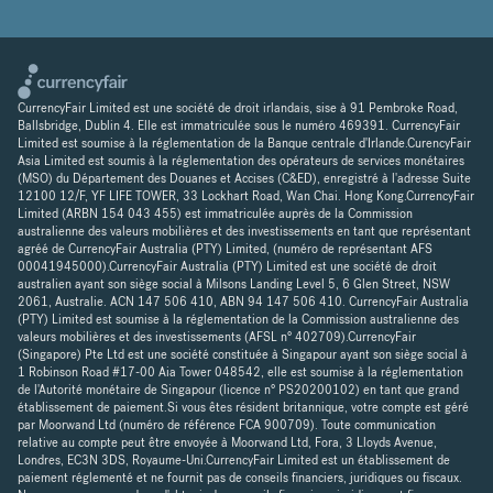
CurrencyFair Limited est une société de droit irlandais, sise à 91 Pembroke Road,
Ballsbridge, Dublin 4. Elle est immatriculée sous le numéro 469391. CurrencyFair
Limited est soumise à la réglementation de la Banque centrale d'Irlande.CurencyFair
Asia Limited est soumis à la réglementation des opérateurs de services monétaires
(MSO) du Département des Douanes et Accises (C&ED), enregistré à l'adresse Suite
12100 12/F, YF LIFE TOWER, 33 Lockhart Road, Wan Chai. Hong Kong.CurrencyFair
Limited (ARBN 154 043 455) est immatriculée auprès de la Commission
australienne des valeurs mobilières et des investissements en tant que représentant
agréé de CurrencyFair Australia (PTY) Limited, (numéro de représentant AFS
00041945000).CurrencyFair Australia (PTY) Limited est une société de droit
australien ayant son siège social à Milsons Landing Level 5, 6 Glen Street, NSW
2061, Australie. ACN 147 506 410, ABN 94 147 506 410. CurrencyFair Australia
(PTY) Limited est soumise à la réglementation de la Commission australienne des
valeurs mobilières et des investissements (AFSL n° 402709).CurrencyFair
(Singapore) Pte Ltd est une société constituée à Singapour ayant son siège social à
1 Robinson Road #17-00 Aia Tower 048542, elle est soumise à la réglementation
de l'Autorité monétaire de Singapour (licence n° PS20200102) en tant que grand
établissement de paiement.Si vous êtes résident britannique, votre compte est géré
par Moorwand Ltd (numéro de référence FCA 900709). Toute communication
relative au compte peut être envoyée à Moorwand Ltd, Fora, 3 Lloyds Avenue,
Londres, EC3N 3DS, Royaume-Uni.CurrencyFair Limited est un établissement de
paiement réglementé et ne fournit pas de conseils financiers, juridiques ou fiscaux.