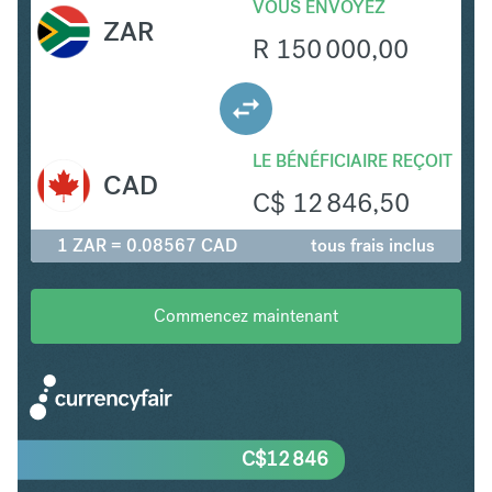
VOUS ENVOYEZ
ZAR
R
150 000,00
LE BÉNÉFICIAIRE REÇOIT
CAD
C$
12 846,50
1 ZAR = 0.08567 CAD
tous frais inclus
Commencez maintenant
C$
12 846