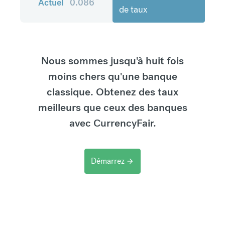
Actuel
0.086
de taux
Nous sommes jusqu'à huit fois
moins chers qu'une banque
classique. Obtenez des taux
meilleurs que ceux des banques
avec CurrencyFair.
Démarrez
arrow_forward