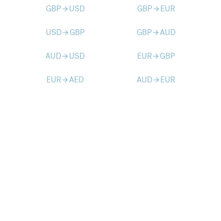
GBP
USD
GBP
EUR
arrow_forward
arrow_forward
USD
GBP
GBP
AUD
arrow_forward
arrow_forward
AUD
USD
EUR
GBP
arrow_forward
arrow_forward
EUR
AED
AUD
EUR
arrow_forward
arrow_forward