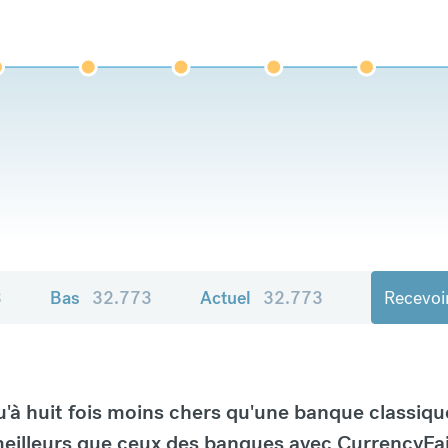
3
Bas
32.773
Actuel
32.773
Recevoir
à huit fois moins chers qu'une banque classiqu
eilleurs que ceux des banques avec CurrencyFai