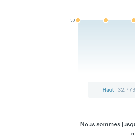
33
Haut
32.77
Nous sommes jusqu'
m