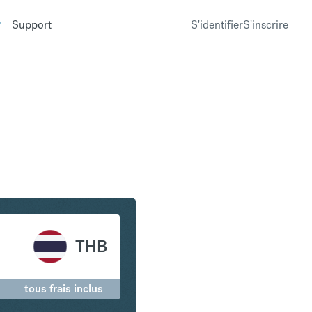
Support
S'identifier
S'inscrire
n en Baht thaïlandais
THB
tous frais inclus