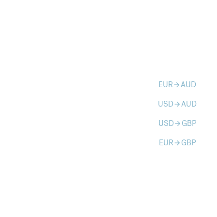
EUR
AUD
arrow_forward
USD
AUD
arrow_forward
USD
GBP
arrow_forward
EUR
GBP
arrow_forward