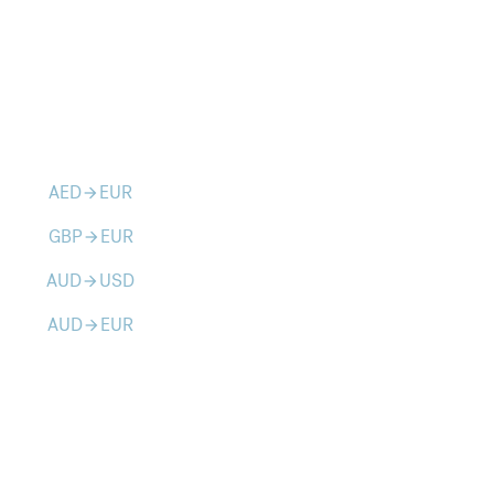
AED
EUR
arrow_forward
GBP
EUR
arrow_forward
AUD
USD
arrow_forward
AUD
EUR
arrow_forward