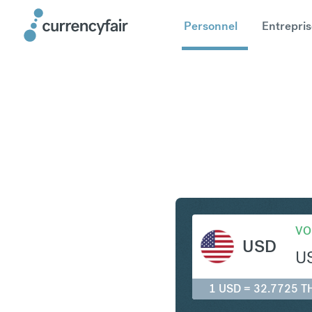
Personnel
Entrepris
USD en T
VO
USD
U
1 USD = 32.7725 T