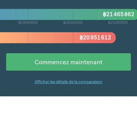
฿
21 465 862
฿19000000
฿20000000
฿21000000
฿
20 951 612
Commencez maintenant
Afficher les détails de la comparaison