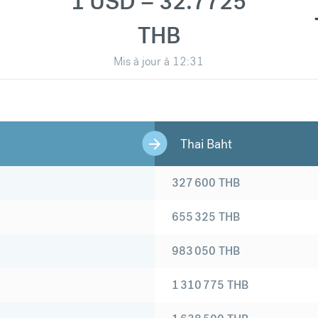
1 USD = 32.7725
THB
Mis à jour à
12:31
Thai Baht
327 600
THB
655 325
THB
983 050
THB
1 310 775
THB