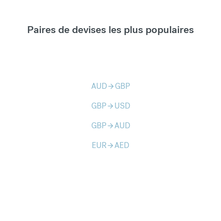
Paires de devises les plus populaires
AUD
GBP
arrow_forward
GBP
USD
arrow_forward
GBP
AUD
arrow_forward
EUR
AED
arrow_forward