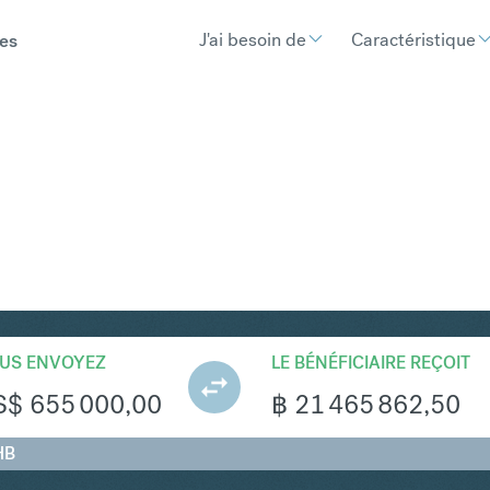
J'ai besoin de
Caractéristique
es
HB
Convertir Dollar américai
US ENVOYEZ
LE BÉNÉFICIAIRE REÇOIT
S$
655 000,00
฿
21 465 862,50
HB