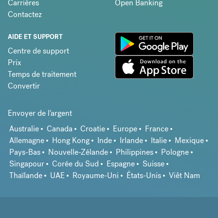
Carrières
Open Banking
Contactez
AIDE ET SUPPORT
Centre de support
Prix
Temps de traitement
Convertir
Envoyer de l'argent
Australie
Canada
Croatie
Europe
France
Allemagne
Hong Kong
Inde
Irlande
Italie
Mexique
Pays-Bas
Nouvelle-Zélande
Philippines
Pologne
Singapour
Corée du Sud
Espagne
Suisse
Thaïlande
UAE
Royaume-Uni
États-Unis
Viêt Nam