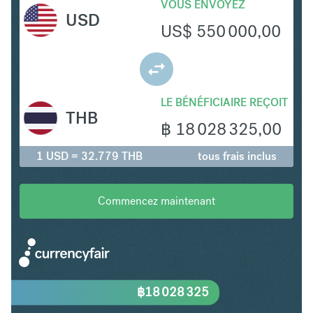
VOUS ENVOYEZ
USD
US$
550 000,00
LE BÉNÉFICIAIRE REÇOIT
THB
฿
18 028 325,00
1 USD = 32.779 THB
tous frais inclus
Commencez maintenant
฿
18 028 325