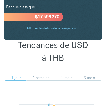
Banque classique
฿
17 596 270
Afficher les détails de la comparaison
Tendances de USD
à THB
1 jour
1 semaine
1 mois
3 mois