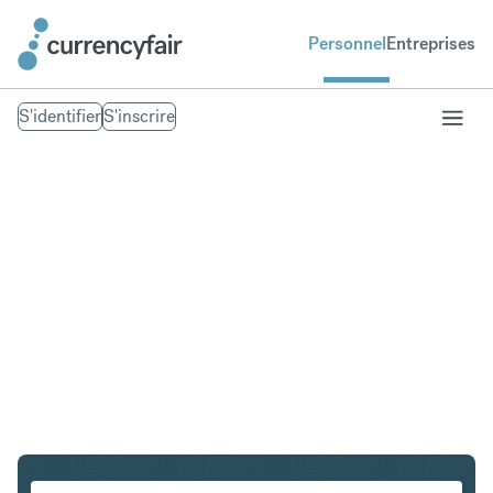
Personnel
Entreprises
S'identifier
S'inscrire
USD en THB
Convertir Dollar américain en Baht thaïlandais