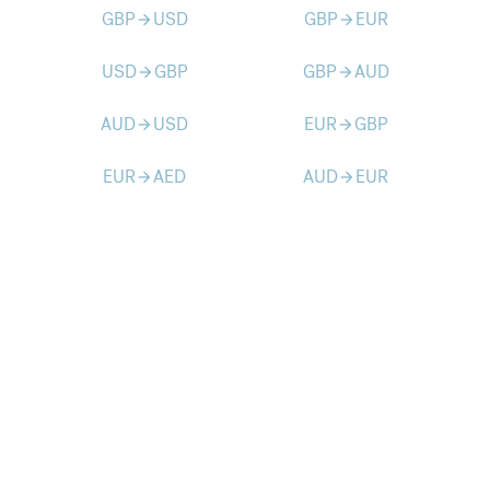
GBP
USD
GBP
EUR
arrow_forward
arrow_forward
USD
GBP
GBP
AUD
arrow_forward
arrow_forward
AUD
USD
EUR
GBP
arrow_forward
arrow_forward
EUR
AED
AUD
EUR
arrow_forward
arrow_forward