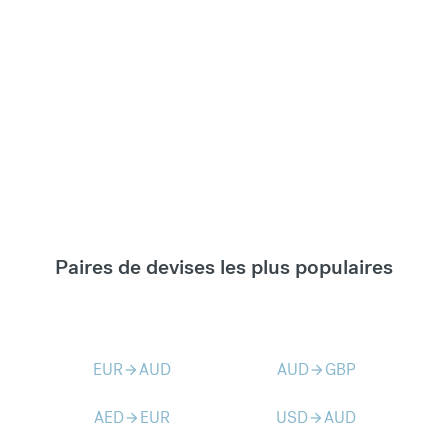
Paires de devises les plus populaires
EUR
AUD
AUD
GBP
arrow_forward
arrow_forward
AED
EUR
USD
AUD
arrow_forward
arrow_forward