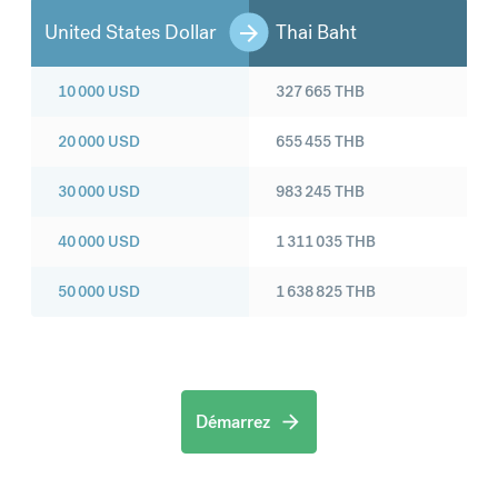
United States Dollar
Thai Baht
10 000
USD
327 665
THB
20 000
USD
655 455
THB
30 000
USD
983 245
THB
40 000
USD
1 311 035
THB
50 000
USD
1 638 825
THB
Démarrez