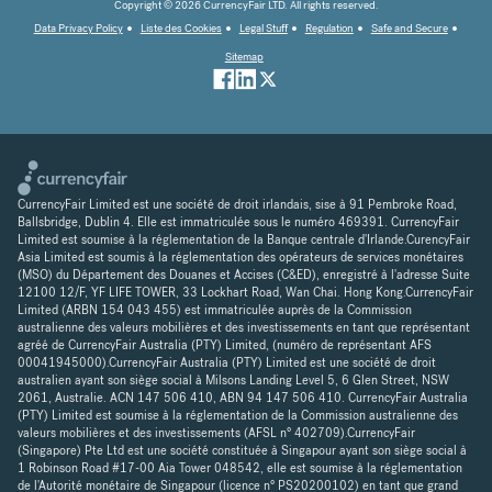
Copyright © 2026 CurrencyFair LTD. All rights reserved.
Data Privacy Policy
Liste des Cookies
Legal Stuff
Regulation
Safe and Secure
Sitemap
CurrencyFair Limited est une société de droit irlandais, sise à 91 Pembroke Road,
Ballsbridge, Dublin 4. Elle est immatriculée sous le numéro 469391. CurrencyFair
Limited est soumise à la réglementation de la Banque centrale d'Irlande.CurencyFair
Asia Limited est soumis à la réglementation des opérateurs de services monétaires
(MSO) du Département des Douanes et Accises (C&ED), enregistré à l'adresse Suite
12100 12/F, YF LIFE TOWER, 33 Lockhart Road, Wan Chai. Hong Kong.CurrencyFair
Limited (ARBN 154 043 455) est immatriculée auprès de la Commission
australienne des valeurs mobilières et des investissements en tant que représentant
agréé de CurrencyFair Australia (PTY) Limited, (numéro de représentant AFS
00041945000).CurrencyFair Australia (PTY) Limited est une société de droit
australien ayant son siège social à Milsons Landing Level 5, 6 Glen Street, NSW
2061, Australie. ACN 147 506 410, ABN 94 147 506 410. CurrencyFair Australia
(PTY) Limited est soumise à la réglementation de la Commission australienne des
valeurs mobilières et des investissements (AFSL n° 402709).CurrencyFair
(Singapore) Pte Ltd est une société constituée à Singapour ayant son siège social à
1 Robinson Road #17-00 Aia Tower 048542, elle est soumise à la réglementation
de l'Autorité monétaire de Singapour (licence n° PS20200102) en tant que grand