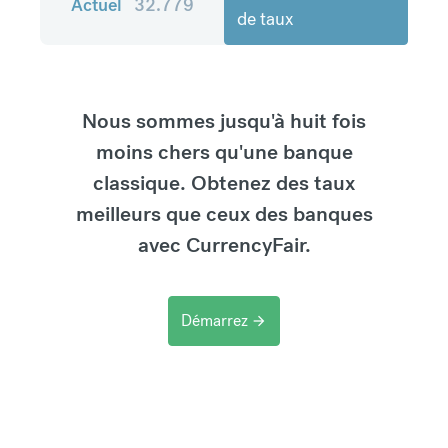
Actuel
32.779
de taux
Nous sommes jusqu'à huit fois
moins chers qu'une banque
classique. Obtenez des taux
meilleurs que ceux des banques
avec CurrencyFair.
Démarrez
arrow_forward