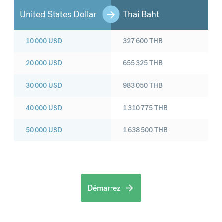
United States Dollar
Thai Baht
10 000
USD
327 600
THB
20 000
USD
655 325
THB
30 000
USD
983 050
THB
40 000
USD
1 310 775
THB
50 000
USD
1 638 500
THB
Démarrez