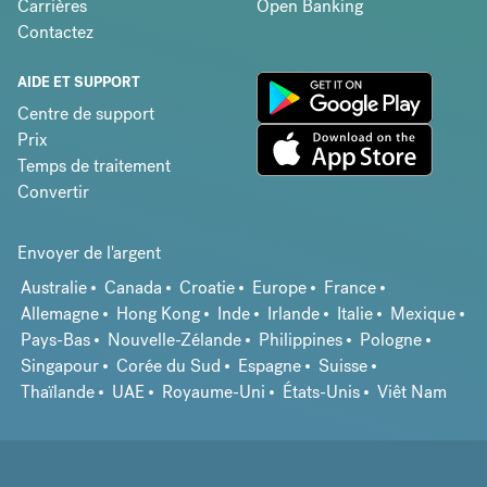
Carrières
Open Banking
Contactez
AIDE ET SUPPORT
Centre de support
Prix
Temps de traitement
Convertir
Envoyer de l'argent
Australie
Canada
Croatie
Europe
France
Allemagne
Hong Kong
Inde
Irlande
Italie
Mexique
Pays-Bas
Nouvelle-Zélande
Philippines
Pologne
Singapour
Corée du Sud
Espagne
Suisse
Thaïlande
UAE
Royaume-Uni
États-Unis
Viêt Nam