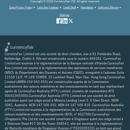
Copyright © 2026 CurrencyFair LTD. All rights reserved.
Data Privacy Policy
Liste des Cookies
Legal Stuff
Regulation
Safe and Secure
Sitemap
CurrencyFair Limited est une société de droit irlandais, sise à 91 Pembroke Road,
Ballsbridge, Dublin 4. Elle est immatriculée sous le numéro 469391. CurrencyFair
Limited est soumise à la réglementation de la Banque centrale d'Irlande.CurencyFair
Asia Limited est soumis à la réglementation des opérateurs de services monétaires
(MSO) du Département des Douanes et Accises (C&ED), enregistré à l'adresse Suite
12100 12/F, YF LIFE TOWER, 33 Lockhart Road, Wan Chai. Hong Kong.CurrencyFair
Limited (ARBN 154 043 455) est immatriculée auprès de la Commission
australienne des valeurs mobilières et des investissements en tant que représentant
agréé de CurrencyFair Australia (PTY) Limited, (numéro de représentant AFS
00041945000).CurrencyFair Australia (PTY) Limited est une société de droit
australien ayant son siège social à Milsons Landing Level 5, 6 Glen Street, NSW
2061, Australie. ACN 147 506 410, ABN 94 147 506 410. CurrencyFair Australia
(PTY) Limited est soumise à la réglementation de la Commission australienne des
valeurs mobilières et des investissements (AFSL n° 402709).CurrencyFair
(Singapore) Pte Ltd est une société constituée à Singapour ayant son siège social à
1 Robinson Road #17-00 Aia Tower 048542, elle est soumise à la réglementation
de l'Autorité monétaire de Singapour (licence n° PS20200102) en tant que grand