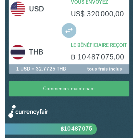
VOUS ENVOYEZ
USD
US$
320 000,00
LE BÉNÉFICIAIRE REÇOIT
THB
฿
10 487 075,00
1 USD = 32.7725 THB
tous frais inclus
Commencez maintenant
฿
10 487 075