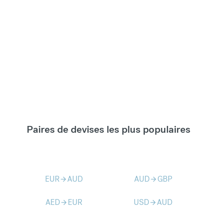
Paires de devises les plus populaires
EUR
AUD
AUD
GBP
arrow_forward
arrow_forward
AED
EUR
USD
AUD
arrow_forward
arrow_forward