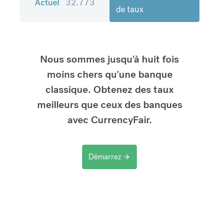
Actuel
32.773
de taux
Nous sommes jusqu'à huit fois
moins chers qu'une banque
classique. Obtenez des taux
meilleurs que ceux des banques
avec CurrencyFair.
Démarrez
arrow_forward