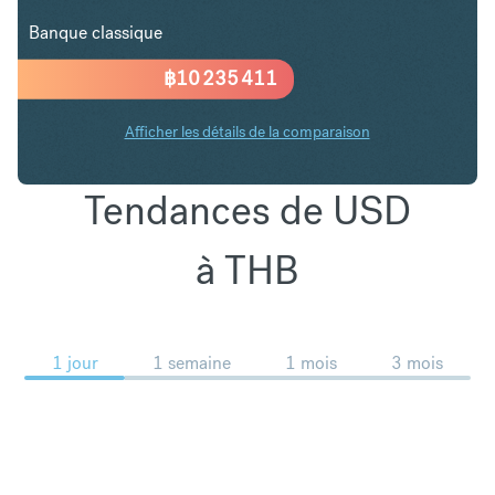
Banque classique
฿
10 235 411
Afficher les détails de la comparaison
Tendances de USD
à THB
1 jour
1 semaine
1 mois
3 mois