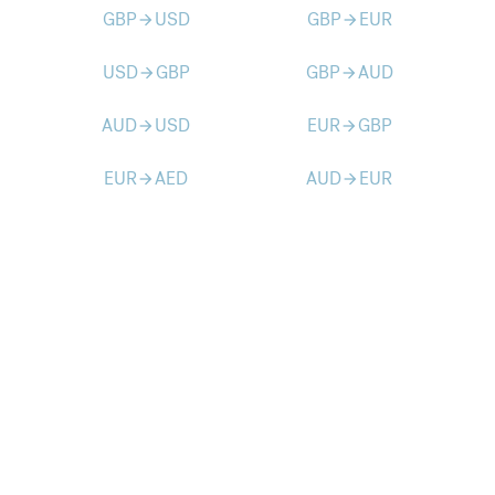
GBP
USD
GBP
EUR
arrow_forward
arrow_forward
USD
GBP
GBP
AUD
arrow_forward
arrow_forward
AUD
USD
EUR
GBP
arrow_forward
arrow_forward
EUR
AED
AUD
EUR
arrow_forward
arrow_forward