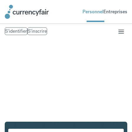
Personnel
Entreprises
S'identifier
S'inscrire
USD en THB
Convertir Dollar américain en Baht thaïlandais