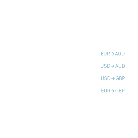
EUR
AUD
arrow_forward
USD
AUD
arrow_forward
USD
GBP
arrow_forward
EUR
GBP
arrow_forward