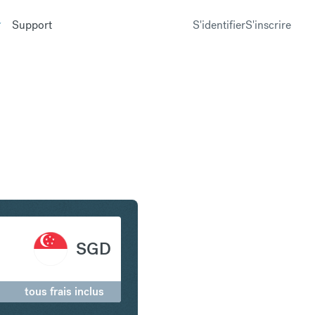
Support
S'identifier
S'inscrire
n Dollar de Singapour
SGD
tous frais inclus