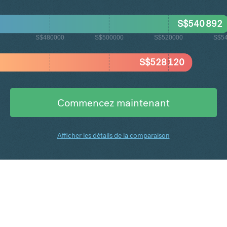
S$
540 892
S$480000
S$500000
S$520000
S$5
S$
528 120
Commencez maintenant
Afficher les détails de la comparaison