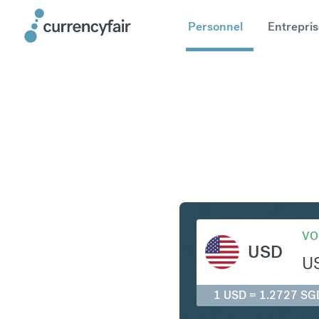
Personnel
Entrepris
USD en S
VO
USD
U
1 USD = 1.2727 SG