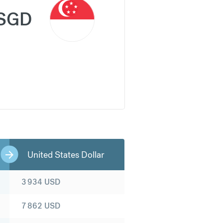
SGD
United States Dollar
3 934
USD
7 862
USD