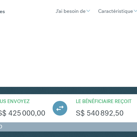
J'ai besoin de
Caractéristique
es
GD
Convertir Dollar américain e
US ENVOYEZ
LE BÉNÉFICIAIRE REÇOIT
S$
425 000,00
S$
540 892,50
D