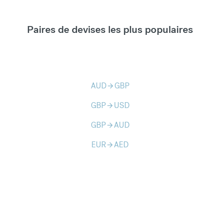
Paires de devises les plus populaires
AUD
GBP
arrow_forward
GBP
USD
arrow_forward
GBP
AUD
arrow_forward
EUR
AED
arrow_forward