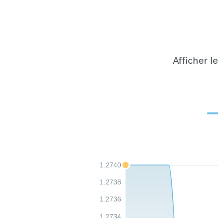
Afficher l
1.2740
1.2738
1.2736
1.2734