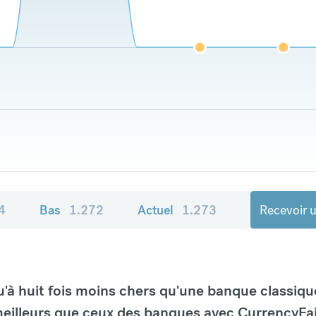
4
Bas
1.272
Actuel
1.273
Recevoir u
à huit fois moins chers qu'une banque classiqu
eilleurs que ceux des banques avec CurrencyFai