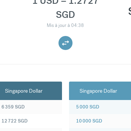
1 USD = 1.2727
SGD
Mis à jour à
04:38
Singapore Dollar
Singapore Dollar
6 359
SGD
5 000
SGD
12 722
SGD
10 000
SGD