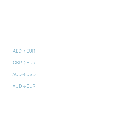
AED
EUR
arrow_forward
GBP
EUR
arrow_forward
AUD
USD
arrow_forward
AUD
EUR
arrow_forward