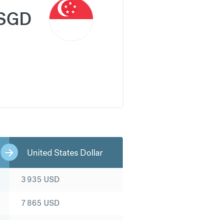
SGD
United States Dollar
3 935
USD
7 865
USD