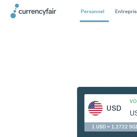
Personnel
Entrepris
USD en S
VO
USD
U
1 USD = 1.2722 SG