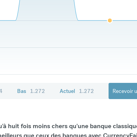
4
Bas
1.272
Actuel
1.272
Recevoir u
à huit fois moins chers qu'une banque classiqu
eilleurs que ceux des banques avec CurrencyFai