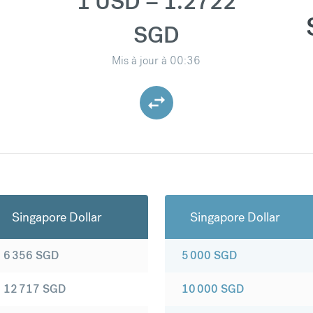
1 USD = 1.2722
SGD
Mis à jour à
00:36
Singapore Dollar
Singapore Dollar
6 356
SGD
5 000
SGD
12 717
SGD
10 000
SGD