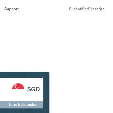
Support
S'identifier
S'inscrire
n Dollar de Singapour
SGD
tous frais inclus