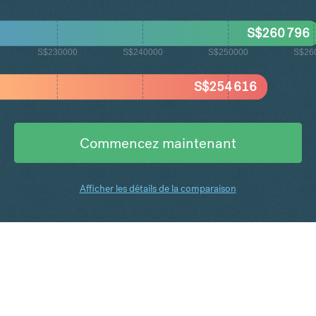
S$
260 796
S$230000
S$240000
S$250000
S$26
S$
254 616
Commencez maintenant
Afficher les détails de la comparaison