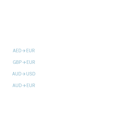
AED
EUR
arrow_forward
GBP
EUR
arrow_forward
AUD
USD
arrow_forward
AUD
EUR
arrow_forward