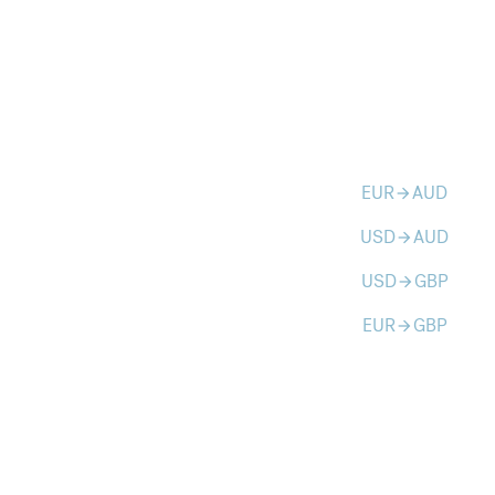
EUR
AUD
arrow_forward
USD
AUD
arrow_forward
USD
GBP
arrow_forward
EUR
GBP
arrow_forward