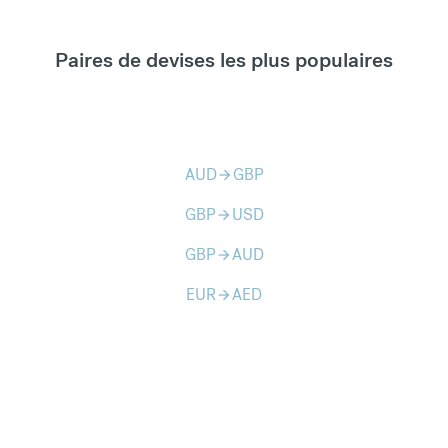
Paires de devises les plus populaires
AUD
GBP
arrow_forward
GBP
USD
arrow_forward
GBP
AUD
arrow_forward
EUR
AED
arrow_forward