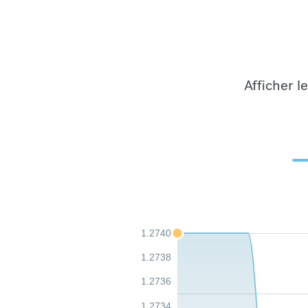
Afficher l
1.2740
1.2738
1.2736
1.2734