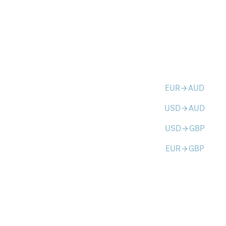
EUR
AUD
arrow_forward
USD
AUD
arrow_forward
USD
GBP
arrow_forward
EUR
GBP
arrow_forward