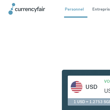
Personnel
Entrepris
USD en S
VO
USD
U
1 USD = 1.2753 SG