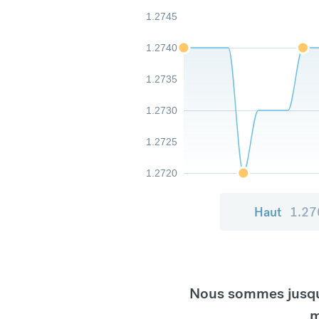
1.2745
1.2740
1.2735
1.2730
1.2725
1.2720
Haut
1.27
Nous sommes jusqu'
m