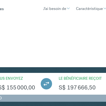
J'ai besoin de
Caractéristique
es
GD
Convertir Dollar américain e
US ENVOYEZ
LE BÉNÉFICIAIRE REÇOIT
S$
155 000,00
S$
197 666,50
D