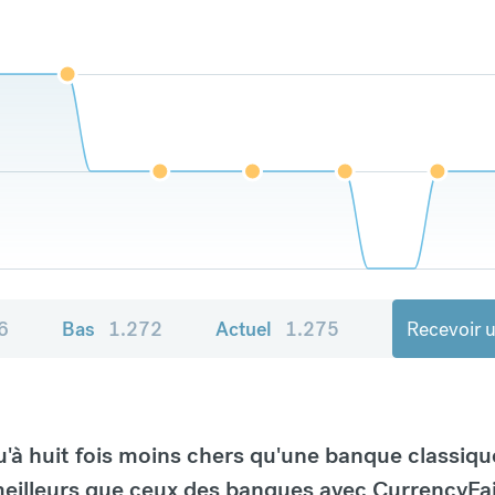
6
Bas
1.272
Actuel
1.275
Recevoir u
à huit fois moins chers qu'une banque classiqu
eilleurs que ceux des banques avec CurrencyFai