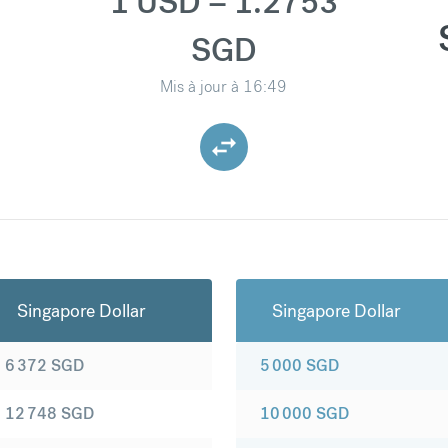
1 USD = 1.2753
SGD
Mis à jour à
16:49
Singapore Dollar
Singapore Dollar
6 372
SGD
5 000
SGD
12 748
SGD
10 000
SGD