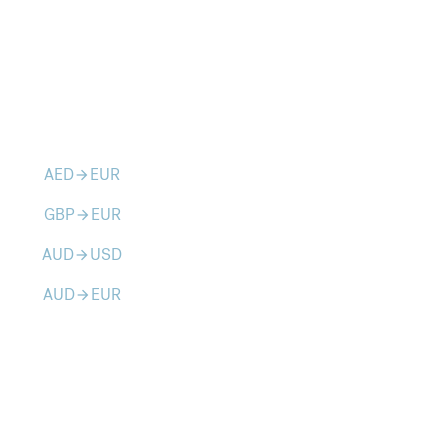
AED
EUR
arrow_forward
GBP
EUR
arrow_forward
AUD
USD
arrow_forward
AUD
EUR
arrow_forward