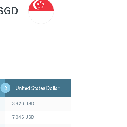
SGD
United States Dollar
3 926
USD
7 846
USD