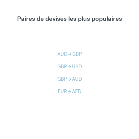
Paires de devises les plus populaires
AUD
GBP
arrow_forward
GBP
USD
arrow_forward
GBP
AUD
arrow_forward
EUR
AED
arrow_forward