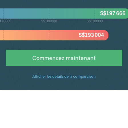
S$
197 666
170000
S$180000
S$190000
S$
193 004
Commencez maintenant
Afficher les détails de la comparaison