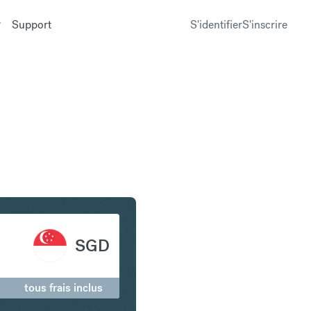
Support
S'identifier
S'inscrire
n Dollar de Singapour
SGD
tous frais inclus