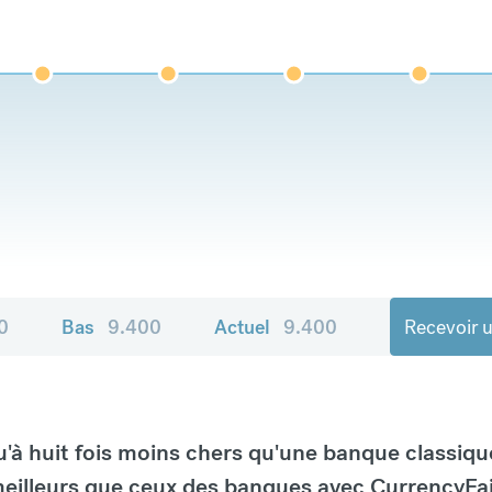
0
Bas
9.400
Actuel
9.400
Recevoir u
à huit fois moins chers qu'une banque classiqu
eilleurs que ceux des banques avec CurrencyFai