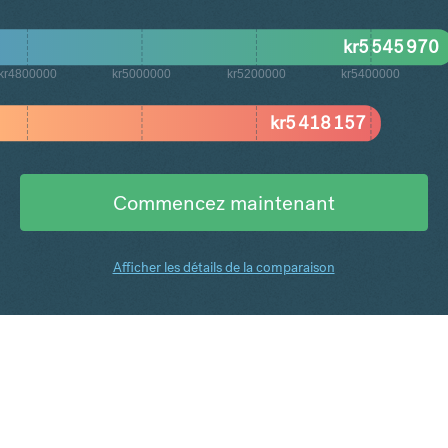
kr
5 545 970
kr4800000
kr5000000
kr5200000
kr5400000
kr
5 418 157
Commencez maintenant
Afficher les détails de la comparaison