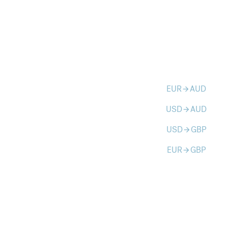
EUR
AUD
arrow_forward
USD
AUD
arrow_forward
USD
GBP
arrow_forward
EUR
GBP
arrow_forward