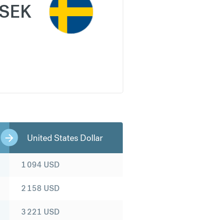
SEK
United States Dollar
1 094
USD
2 158
USD
3 221
USD