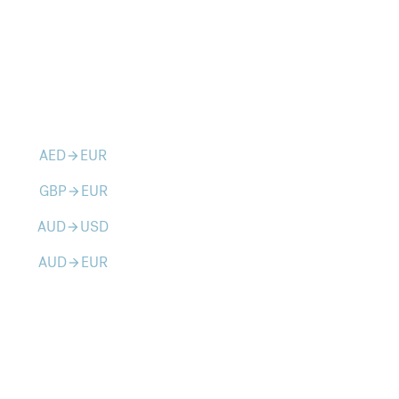
AED
EUR
arrow_forward
GBP
EUR
arrow_forward
AUD
USD
arrow_forward
AUD
EUR
arrow_forward