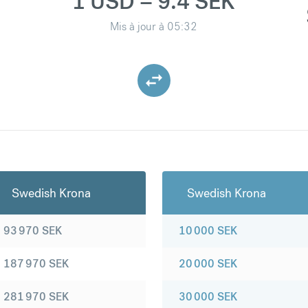
1 USD = 9.4 SEK
Mis à jour à
05:32
Swedish Krona
Swedish Krona
93 970
SEK
10 000
SEK
187 970
SEK
20 000
SEK
281 970
SEK
30 000
SEK