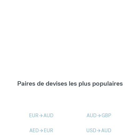
Paires de devises les plus populaires
EUR
AUD
AUD
GBP
arrow_forward
arrow_forward
AED
EUR
USD
AUD
arrow_forward
arrow_forward