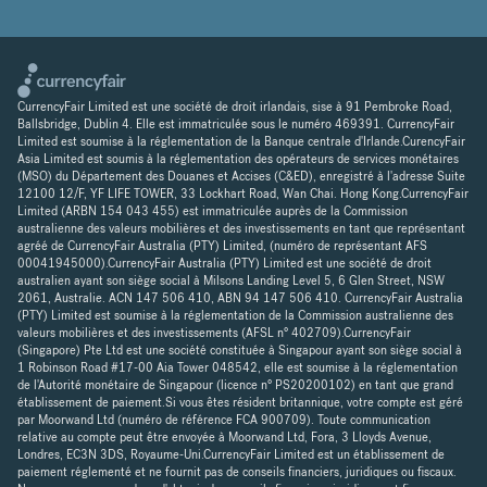
CurrencyFair Limited est une société de droit irlandais, sise à 91 Pembroke Road,
Ballsbridge, Dublin 4. Elle est immatriculée sous le numéro 469391. CurrencyFair
Limited est soumise à la réglementation de la Banque centrale d'Irlande.CurencyFair
Asia Limited est soumis à la réglementation des opérateurs de services monétaires
(MSO) du Département des Douanes et Accises (C&ED), enregistré à l'adresse Suite
12100 12/F, YF LIFE TOWER, 33 Lockhart Road, Wan Chai. Hong Kong.CurrencyFair
Limited (ARBN 154 043 455) est immatriculée auprès de la Commission
australienne des valeurs mobilières et des investissements en tant que représentant
agréé de CurrencyFair Australia (PTY) Limited, (numéro de représentant AFS
00041945000).CurrencyFair Australia (PTY) Limited est une société de droit
australien ayant son siège social à Milsons Landing Level 5, 6 Glen Street, NSW
2061, Australie. ACN 147 506 410, ABN 94 147 506 410. CurrencyFair Australia
(PTY) Limited est soumise à la réglementation de la Commission australienne des
valeurs mobilières et des investissements (AFSL n° 402709).CurrencyFair
(Singapore) Pte Ltd est une société constituée à Singapour ayant son siège social à
1 Robinson Road #17-00 Aia Tower 048542, elle est soumise à la réglementation
de l'Autorité monétaire de Singapour (licence n° PS20200102) en tant que grand
établissement de paiement.Si vous êtes résident britannique, votre compte est géré
par Moorwand Ltd (numéro de référence FCA 900709). Toute communication
relative au compte peut être envoyée à Moorwand Ltd, Fora, 3 Lloyds Avenue,
Londres, EC3N 3DS, Royaume-Uni.CurrencyFair Limited est un établissement de
paiement réglementé et ne fournit pas de conseils financiers, juridiques ou fiscaux.