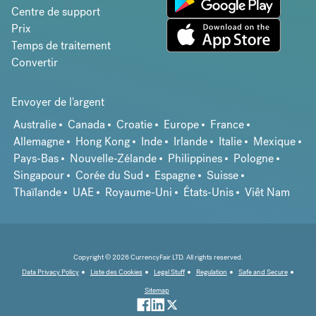
Centre de support
Prix
Temps de traitement
Convertir
Envoyer de l'argent
Australie
Canada
Croatie
Europe
France
Allemagne
Hong Kong
Inde
Irlande
Italie
Mexique
Pays-Bas
Nouvelle-Zélande
Philippines
Pologne
Singapour
Corée du Sud
Espagne
Suisse
Thaïlande
UAE
Royaume-Uni
États-Unis
Viêt Nam
Copyright © 2026 CurrencyFair LTD. All rights reserved.
Data Privacy Policy
Liste des Cookies
Legal Stuff
Regulation
Safe and Secure
Sitemap