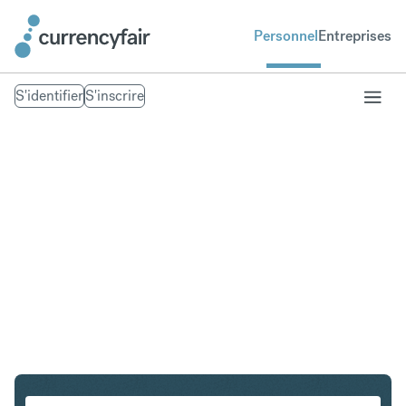
Personnel
Entreprises
S'identifier
S'inscrire
USD en SEK
Convertir Dollar américain en Couronne suédoise