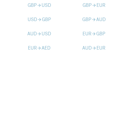
GBP
USD
GBP
EUR
arrow_forward
arrow_forward
USD
GBP
GBP
AUD
arrow_forward
arrow_forward
AUD
USD
EUR
GBP
arrow_forward
arrow_forward
EUR
AED
AUD
EUR
arrow_forward
arrow_forward