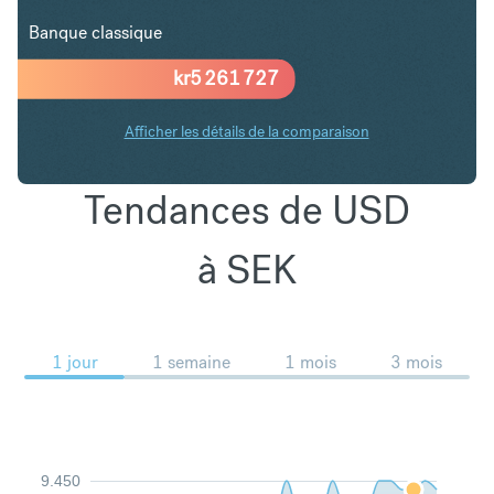
Banque classique
kr
5 261 727
Afficher les détails de la comparaison
Tendances de USD
à SEK
1 jour
1 semaine
1 mois
3 mois
9.450