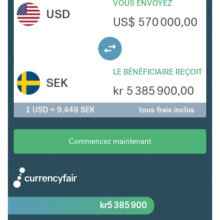
VOUS ENVOYEZ
USD
US$
570 000,00
LE BÉNÉFICIAIRE REÇOIT
SEK
kr
5 385 900,00
1 USD = 9.449 SEK
tous frais inclus
Commencez maintenant
kr
5 385 900