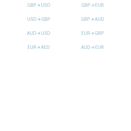
GBP
USD
GBP
EUR
arrow_forward
arrow_forward
USD
GBP
GBP
AUD
arrow_forward
arrow_forward
AUD
USD
EUR
GBP
arrow_forward
arrow_forward
EUR
AED
AUD
EUR
arrow_forward
arrow_forward