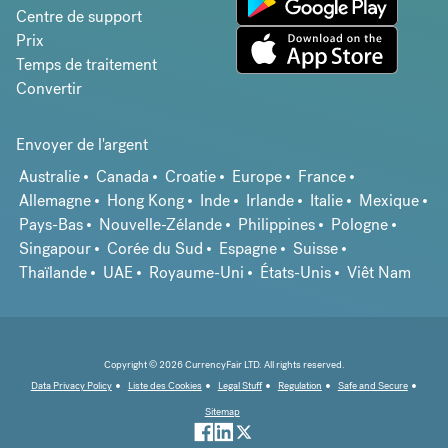
Centre de support
Prix
Temps de traitement
Convertir
Envoyer de l'argent
Australie
Canada
Croatie
Europe
France
Allemagne
Hong Kong
Inde
Irlande
Italie
Mexique
Pays-Bas
Nouvelle-Zélande
Philippines
Pologne
Singapour
Corée du Sud
Espagne
Suisse
Thaïlande
UAE
Royaume-Uni
États-Unis
Viêt Nam
Copyright © 2026 CurrencyFair LTD. All rights reserved.
Data Privacy Policy
Liste des Cookies
Legal Stuff
Regulation
Safe and Secure
Sitemap