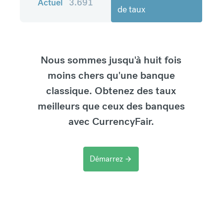
Actuel
3.691
de taux
Nous sommes jusqu'à huit fois
moins chers qu'une banque
classique. Obtenez des taux
meilleurs que ceux des banques
avec CurrencyFair.
Démarrez
arrow_forward