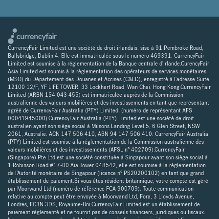
CurrencyFair Limited est une société de droit irlandais, sise à 91 Pembroke Road,
Ballsbridge, Dublin 4. Elle est immatriculée sous le numéro 469391. CurrencyFair
Limited est soumise à la réglementation de la Banque centrale d'Irlande.CurencyFair
Asia Limited est soumis à la réglementation des opérateurs de services monétaires
(MSO) du Département des Douanes et Accises (C&ED), enregistré à l'adresse Suite
12100 12/F, YF LIFE TOWER, 33 Lockhart Road, Wan Chai. Hong Kong.CurrencyFair
Limited (ARBN 154 043 455) est immatriculée auprès de la Commission
australienne des valeurs mobilières et des investissements en tant que représentant
agréé de CurrencyFair Australia (PTY) Limited, (numéro de représentant AFS
00041945000).CurrencyFair Australia (PTY) Limited est une société de droit
australien ayant son siège social à Milsons Landing Level 5, 6 Glen Street, NSW
2061, Australie. ACN 147 506 410, ABN 94 147 506 410. CurrencyFair Australia
(PTY) Limited est soumise à la réglementation de la Commission australienne des
valeurs mobilières et des investissements (AFSL n° 402709).CurrencyFair
(Singapore) Pte Ltd est une société constituée à Singapour ayant son siège social à
1 Robinson Road #17-00 Aia Tower 048542, elle est soumise à la réglementation
de l'Autorité monétaire de Singapour (licence n° PS20200102) en tant que grand
établissement de paiement.Si vous êtes résident britannique, votre compte est géré
par Moorwand Ltd (numéro de référence FCA 900709). Toute communication
relative au compte peut être envoyée à Moorwand Ltd, Fora, 3 Lloyds Avenue,
Londres, EC3N 3DS, Royaume-Uni.CurrencyFair Limited est un établissement de
paiement réglementé et ne fournit pas de conseils financiers, juridiques ou fiscaux.