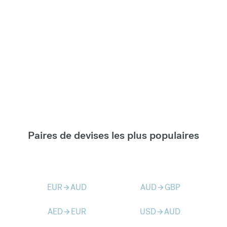
Paires de devises les plus populaires
EUR
AUD
AUD
GBP
arrow_forward
arrow_forward
AED
EUR
USD
AUD
arrow_forward
arrow_forward