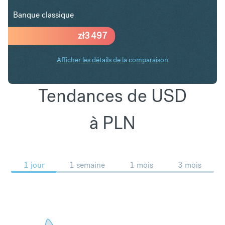
Banque classique
zł
3 497
Afficher les détails de la comparaison
Tendances de USD
à PLN
1 jour
1 semaine
1 mois
3 mois