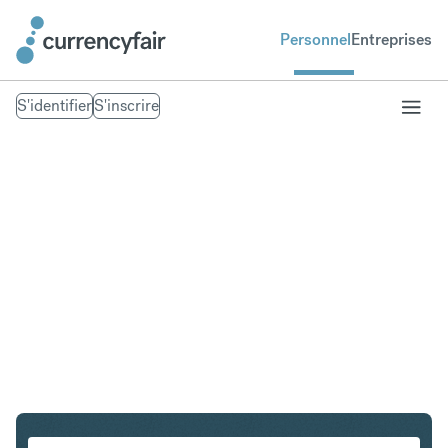
Personnel
Entreprises
S'identifier
S'inscrire
USD en PLN
Convertir Dollar américain en Złoty polonais