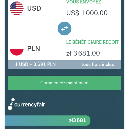
VOUS ENVOYEZ
USD
US$
1 000,00
LE BÉNÉFICIAIRE REÇOIT
PLN
zł
3 681,00
1 USD = 3.691 PLN
tous frais inclus
Commencez maintenant
zł
3 681