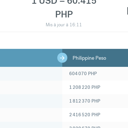
1 USD = 60.415
PHP
Mis à jour à
16:11
Philippine Peso
604 070
PHP
1 208 220
PHP
1 812 370
PHP
2 416 520
PHP