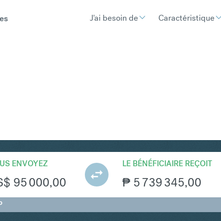
J'ai besoin de
Caractéristique
es
HP
Convertir Dollar améric
US ENVOYEZ
LE BÉNÉFICIAIRE REÇOIT
S$
95 000,00
₱
5 739 345,00
P