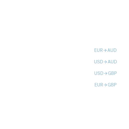
EUR
AUD
arrow_forward
USD
AUD
arrow_forward
USD
GBP
arrow_forward
EUR
GBP
arrow_forward