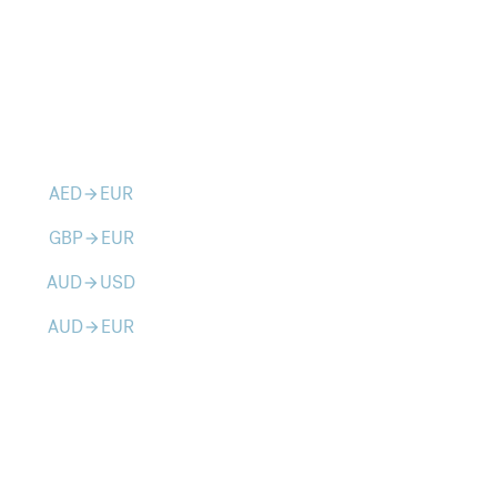
AED
EUR
arrow_forward
GBP
EUR
arrow_forward
AUD
USD
arrow_forward
AUD
EUR
arrow_forward