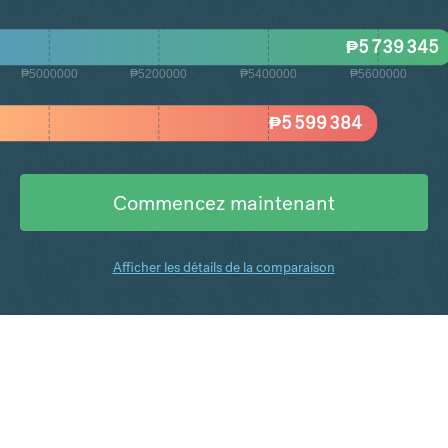
₱
5 739 345
₱5000000
₱5200000
₱5400000
₱5600000
₱
5 599 384
Commencez maintenant
Afficher les détails de la comparaison