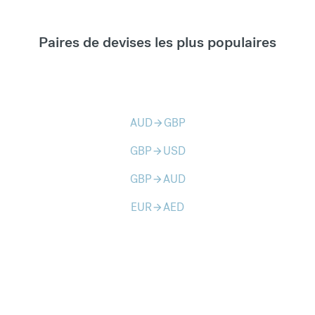
Paires de devises les plus populaires
AUD
GBP
arrow_forward
GBP
USD
arrow_forward
GBP
AUD
arrow_forward
EUR
AED
arrow_forward