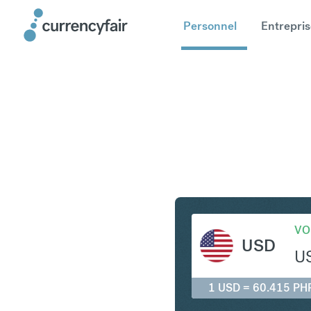
Personnel
Entrepris
USD en P
VO
USD
U
1 USD = 60.415 PH