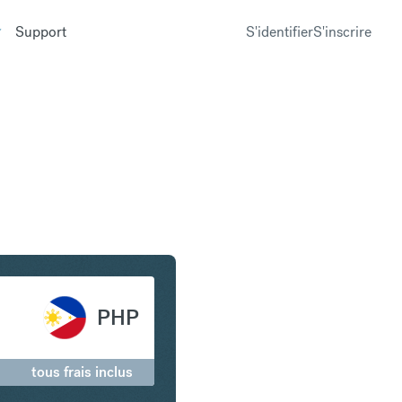
Support
S'identifier
S'inscrire
ain en Peso philippin
PHP
tous frais inclus