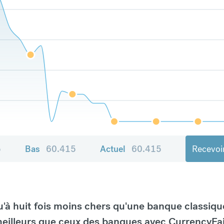
5
Bas
60.415
Actuel
60.415
Recevoir
à huit fois moins chers qu'une banque classiqu
eilleurs que ceux des banques avec CurrencyFai