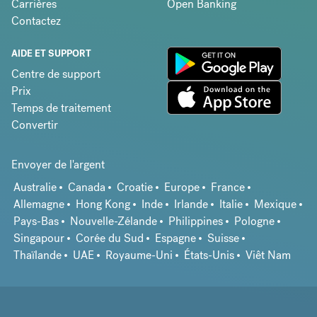
Carrières
Open Banking
Contactez
AIDE ET SUPPORT
Centre de support
Prix
Temps de traitement
Convertir
Envoyer de l'argent
Australie
Canada
Croatie
Europe
France
Allemagne
Hong Kong
Inde
Irlande
Italie
Mexique
Pays-Bas
Nouvelle-Zélande
Philippines
Pologne
Singapour
Corée du Sud
Espagne
Suisse
Thaïlande
UAE
Royaume-Uni
États-Unis
Viêt Nam