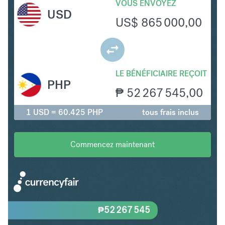
VOUS ENVOYEZ
USD
US$
865 000,00
LE BÉNÉFICIAIRE REÇOIT
PHP
₱
52 267 545,00
1 USD = 60.425 PHP
tous frais inclus
Commencez maintenant
₱
52 267 545