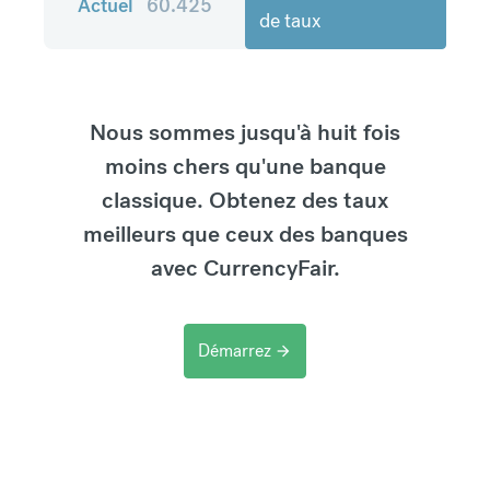
Actuel
60.425
de taux
Nous sommes jusqu'à huit fois
moins chers qu'une banque
classique. Obtenez des taux
meilleurs que ceux des banques
avec CurrencyFair.
Démarrez
arrow_forward