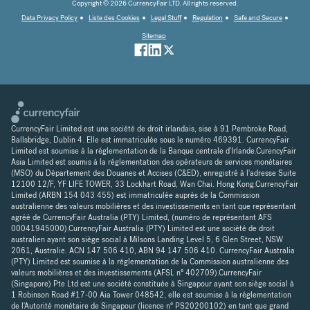
Copyright © 2026 CurrencyFair LTD. All rights reserved.
Data Privacy Policy
Liste des Cookies
Legal Stuff
Regulation
Safe and Secure
Sitemap
CurrencyFair Limited est une société de droit irlandais, sise à 91 Pembroke Road,
Ballsbridge, Dublin 4. Elle est immatriculée sous le numéro 469391. CurrencyFair
Limited est soumise à la réglementation de la Banque centrale d'Irlande.CurencyFair
Asia Limited est soumis à la réglementation des opérateurs de services monétaires
(MSO) du Département des Douanes et Accises (C&ED), enregistré à l'adresse Suite
12100 12/F, YF LIFE TOWER, 33 Lockhart Road, Wan Chai. Hong Kong.CurrencyFair
Limited (ARBN 154 043 455) est immatriculée auprès de la Commission
australienne des valeurs mobilières et des investissements en tant que représentant
agréé de CurrencyFair Australia (PTY) Limited, (numéro de représentant AFS
00041945000).CurrencyFair Australia (PTY) Limited est une société de droit
australien ayant son siège social à Milsons Landing Level 5, 6 Glen Street, NSW
2061, Australie. ACN 147 506 410, ABN 94 147 506 410. CurrencyFair Australia
(PTY) Limited est soumise à la réglementation de la Commission australienne des
valeurs mobilières et des investissements (AFSL n° 402709).CurrencyFair
(Singapore) Pte Ltd est une société constituée à Singapour ayant son siège social à
1 Robinson Road #17-00 Aia Tower 048542, elle est soumise à la réglementation
de l'Autorité monétaire de Singapour (licence n° PS20200102) en tant que grand