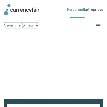
Personnel
Entreprises
S'identifier
S'inscrire
USD en PHP
Convertir Dollar américain en Peso philippin