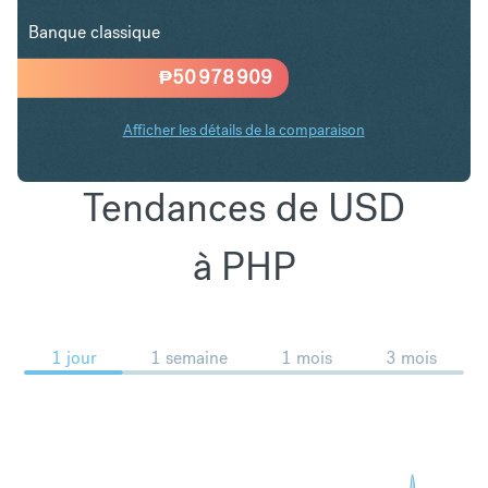
Banque classique
₱
50 978 909
Afficher les détails de la comparaison
Tendances de USD
à PHP
1 jour
1 semaine
1 mois
3 mois