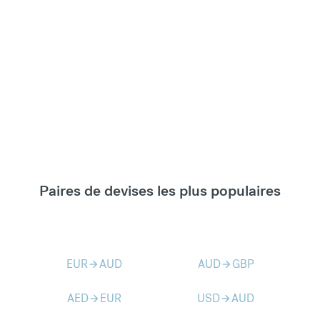
Paires de devises les plus populaires
EUR
AUD
AUD
GBP
arrow_forward
arrow_forward
AED
EUR
USD
AUD
arrow_forward
arrow_forward