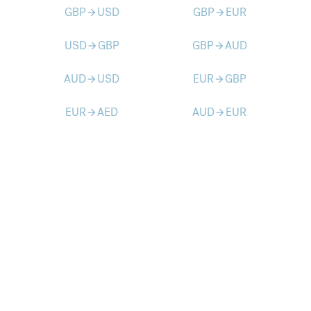
GBP
USD
GBP
EUR
arrow_forward
arrow_forward
USD
GBP
GBP
AUD
arrow_forward
arrow_forward
AUD
USD
EUR
GBP
arrow_forward
arrow_forward
EUR
AED
AUD
EUR
arrow_forward
arrow_forward