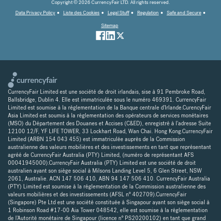
Copyright © 2026 CurrencyFair LTD. All rights reserved.
Data Privacy Policy
Liste des Cookies
Legal Stuff
Regulation
Safe and Secure
Sitemap
CurrencyFair Limited est une société de droit irlandais, sise à 91 Pembroke Road,
Ballsbridge, Dublin 4. Elle est immatriculée sous le numéro 469391. CurrencyFair
Limited est soumise à la réglementation de la Banque centrale d'Irlande.CurencyFair
Asia Limited est soumis à la réglementation des opérateurs de services monétaires
(MSO) du Département des Douanes et Accises (C&ED), enregistré à l'adresse Suite
12100 12/F, YF LIFE TOWER, 33 Lockhart Road, Wan Chai. Hong Kong.CurrencyFair
Limited (ARBN 154 043 455) est immatriculée auprès de la Commission
australienne des valeurs mobilières et des investissements en tant que représentant
agréé de CurrencyFair Australia (PTY) Limited, (numéro de représentant AFS
00041945000).CurrencyFair Australia (PTY) Limited est une société de droit
australien ayant son siège social à Milsons Landing Level 5, 6 Glen Street, NSW
2061, Australie. ACN 147 506 410, ABN 94 147 506 410. CurrencyFair Australia
(PTY) Limited est soumise à la réglementation de la Commission australienne des
valeurs mobilières et des investissements (AFSL n° 402709).CurrencyFair
(Singapore) Pte Ltd est une société constituée à Singapour ayant son siège social à
1 Robinson Road #17-00 Aia Tower 048542, elle est soumise à la réglementation
de l'Autorité monétaire de Singapour (licence n° PS20200102) en tant que grand