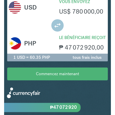
VOUS ENVOYEZ
USD
US$
780 000,00
LE BÉNÉFICIAIRE REÇOIT
PHP
₱
47 072 920,00
1 USD = 60.35 PHP
tous frais inclus
Commencez maintenant
₱
47 072 920