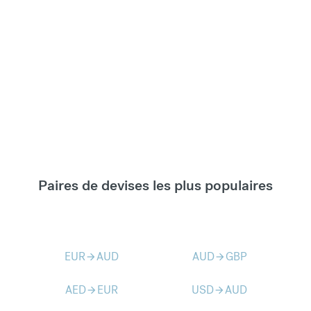
Paires de devises les plus populaires
EUR
AUD
AUD
GBP
arrow_forward
arrow_forward
AED
EUR
USD
AUD
arrow_forward
arrow_forward