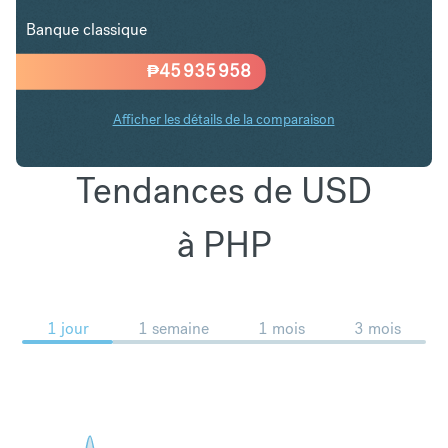
Banque classique
₱
45 935 958
Afficher les détails de la comparaison
Tendances de USD
à PHP
1 jour
1 semaine
1 mois
3 mois