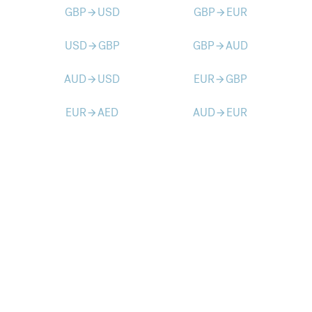
GBP
USD
GBP
EUR
arrow_forward
arrow_forward
USD
GBP
GBP
AUD
arrow_forward
arrow_forward
AUD
USD
EUR
GBP
arrow_forward
arrow_forward
EUR
AED
AUD
EUR
arrow_forward
arrow_forward