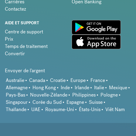
Carrières
Open Banking
Contactez
AIDE ET SUPPORT
Centre de support
Prix
Temps de traitement
Convertir
Envoyer de l'argent
Australie
Canada
Croatie
Europe
France
Allemagne
Hong Kong
Inde
Irlande
Italie
Mexique
Pays-Bas
Nouvelle-Zélande
Philippines
Pologne
Singapour
Corée du Sud
Espagne
Suisse
Thaïlande
UAE
Royaume-Uni
États-Unis
Viêt Nam