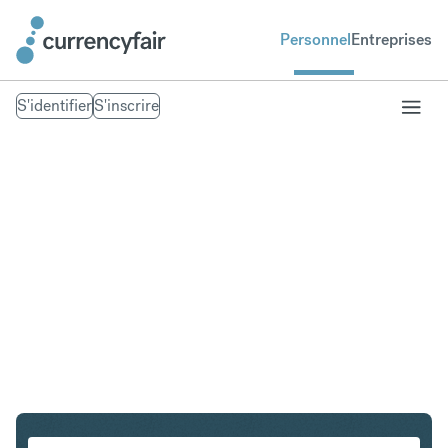
Personnel
Entreprises
S'identifier
S'inscrire
USD en PHP
Convertir Dollar américain en Peso philippin