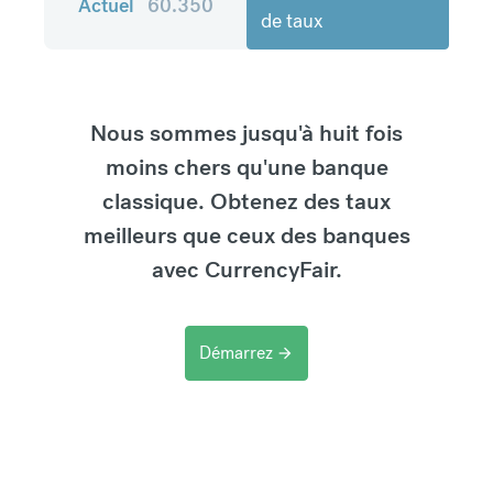
Actuel
60.350
de taux
Nous sommes jusqu'à huit fois
moins chers qu'une banque
classique. Obtenez des taux
meilleurs que ceux des banques
avec CurrencyFair.
Démarrez
arrow_forward