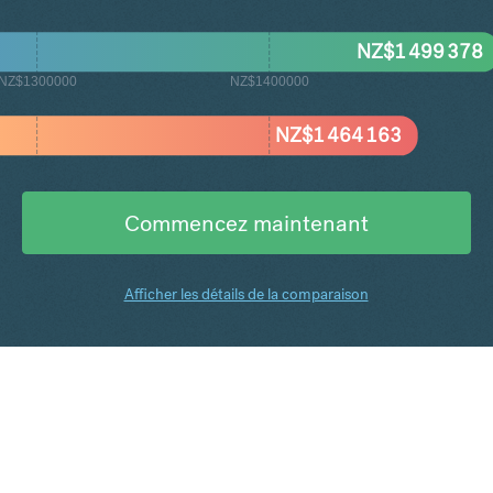
NZ$
1 499 378
NZ$1300000
NZ$1400000
NZ$
1 464 163
Commencez maintenant
Afficher les détails de la comparaison