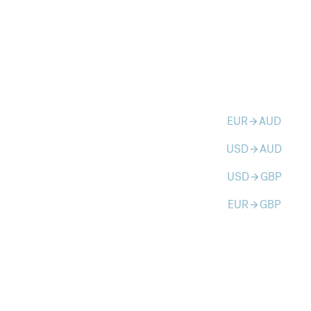
EUR
AUD
arrow_forward
USD
AUD
arrow_forward
USD
GBP
arrow_forward
EUR
GBP
arrow_forward