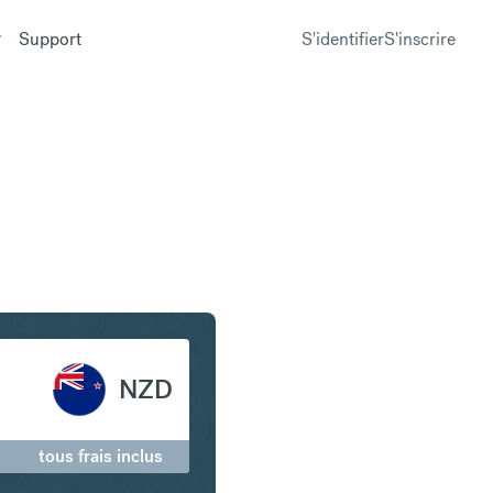
Support
S'identifier
S'inscrire
 Dollar néo-zélandais
NZD
tous frais inclus