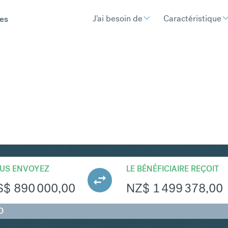
J'ai besoin de
Caractéristique
es
ZD
Convertir Dollar américain en
US ENVOYEZ
LE BÉNÉFICIAIRE REÇOIT
S$
890 000,00
NZ$
1 499 378,00
D