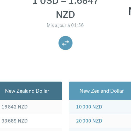
1 USD = 1.6847
NZD
Mis à jour à
01:56
New Zealand Dollar
New Zealand Dollar
16 842
NZD
10 000
NZD
33 689
NZD
20 000
NZD