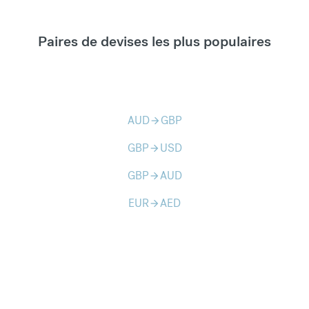
Paires de devises les plus populaires
AUD
GBP
arrow_forward
GBP
USD
arrow_forward
GBP
AUD
arrow_forward
EUR
AED
arrow_forward