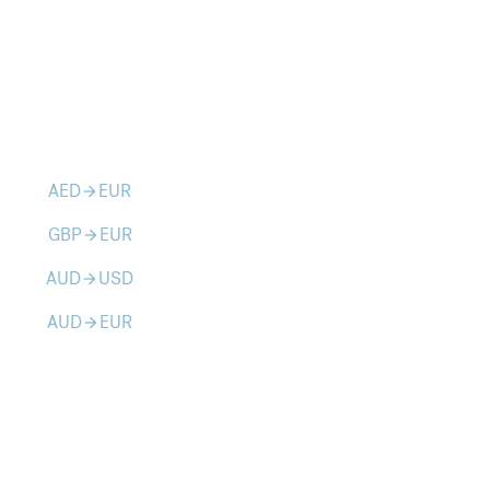
AED
EUR
arrow_forward
GBP
EUR
arrow_forward
AUD
USD
arrow_forward
AUD
EUR
arrow_forward