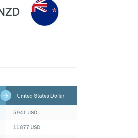
NZD
United States Dollar
5 941
USD
11 877
USD