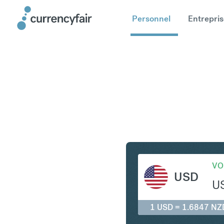
Personnel
Entrepris
USD en N
VO
USD
U
1 USD = 1.6847 NZ