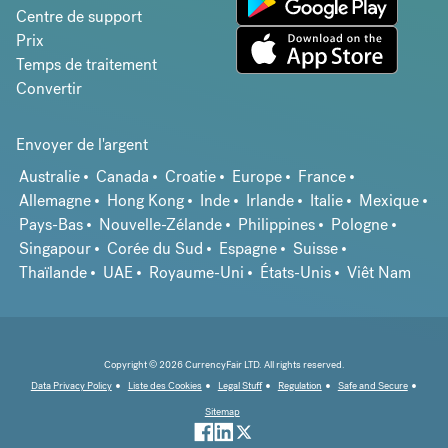
Centre de support
Prix
Temps de traitement
Convertir
Envoyer de l'argent
Australie
Canada
Croatie
Europe
France
Allemagne
Hong Kong
Inde
Irlande
Italie
Mexique
Pays-Bas
Nouvelle-Zélande
Philippines
Pologne
Singapour
Corée du Sud
Espagne
Suisse
Thaïlande
UAE
Royaume-Uni
États-Unis
Viêt Nam
Copyright © 2026 CurrencyFair LTD. All rights reserved.
Data Privacy Policy
Liste des Cookies
Legal Stuff
Regulation
Safe and Secure
Sitemap