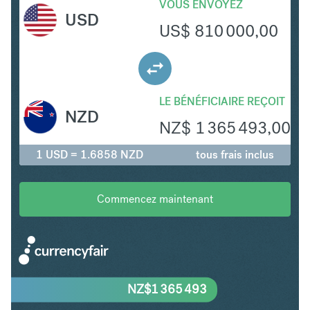
VOUS ENVOYEZ
USD
US$
810 000,00
LE BÉNÉFICIAIRE REÇOIT
NZD
NZ$
1 365 493,00
1 USD = 1.6858 NZD
tous frais inclus
Commencez maintenant
NZ$
1 365 493