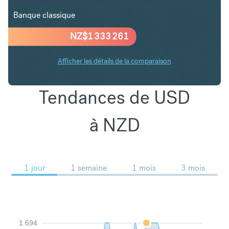
Banque classique
NZ$
1 333 261
Afficher les détails de la comparaison
Tendances de USD
à NZD
1 jour
1 semaine
1 mois
3 mois
1.694