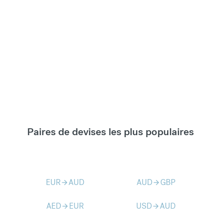
Paires de devises les plus populaires
EUR
AUD
AUD
GBP
arrow_forward
arrow_forward
AED
EUR
USD
AUD
arrow_forward
arrow_forward