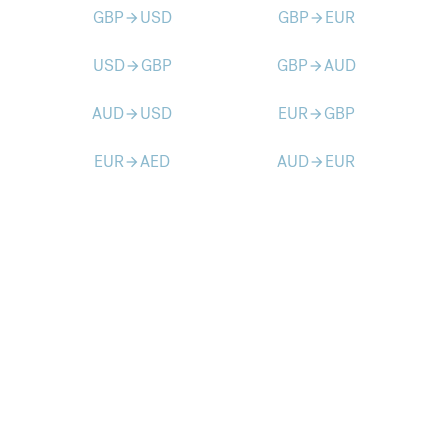
GBP
USD
GBP
EUR
arrow_forward
arrow_forward
USD
GBP
GBP
AUD
arrow_forward
arrow_forward
AUD
USD
EUR
GBP
arrow_forward
arrow_forward
EUR
AED
AUD
EUR
arrow_forward
arrow_forward