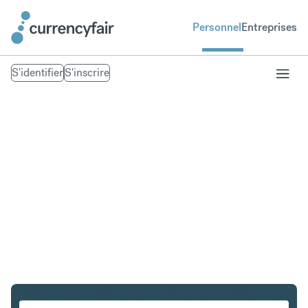
Personnel
Entreprises
S'identifier
S'inscrire
USD en NZD
Convertir Dollar américain en Dollar néo-zélandais