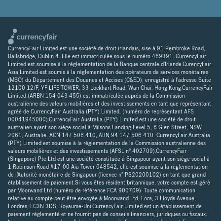
CurrencyFair Limited est une société de droit irlandais, sise à 91 Pembroke Road,
Ballsbridge, Dublin 4. Elle est immatriculée sous le numéro 469391. CurrencyFair
Limited est soumise à la réglementation de la Banque centrale d'Irlande.CurencyFair
Asia Limited est soumis à la réglementation des opérateurs de services monétaires
(MSO) du Département des Douanes et Accises (C&ED), enregistré à l'adresse Suite
12100 12/F, YF LIFE TOWER, 33 Lockhart Road, Wan Chai. Hong Kong.CurrencyFair
Limited (ARBN 154 043 455) est immatriculée auprès de la Commission
australienne des valeurs mobilières et des investissements en tant que représentant
agréé de CurrencyFair Australia (PTY) Limited, (numéro de représentant AFS
00041945000).CurrencyFair Australia (PTY) Limited est une société de droit
australien ayant son siège social à Milsons Landing Level 5, 6 Glen Street, NSW
2061, Australie. ACN 147 506 410, ABN 94 147 506 410. CurrencyFair Australia
(PTY) Limited est soumise à la réglementation de la Commission australienne des
valeurs mobilières et des investissements (AFSL n° 402709).CurrencyFair
(Singapore) Pte Ltd est une société constituée à Singapour ayant son siège social à
1 Robinson Road #17-00 Aia Tower 048542, elle est soumise à la réglementation
de l'Autorité monétaire de Singapour (licence n° PS20200102) en tant que grand
établissement de paiement.Si vous êtes résident britannique, votre compte est géré
par Moorwand Ltd (numéro de référence FCA 900709). Toute communication
relative au compte peut être envoyée à Moorwand Ltd, Fora, 3 Lloyds Avenue,
Londres, EC3N 3DS, Royaume-Uni.CurrencyFair Limited est un établissement de
paiement réglementé et ne fournit pas de conseils financiers, juridiques ou fiscaux.