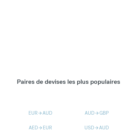
Paires de devises les plus populaires
EUR
AUD
AUD
GBP
arrow_forward
arrow_forward
AED
EUR
USD
AUD
arrow_forward
arrow_forward