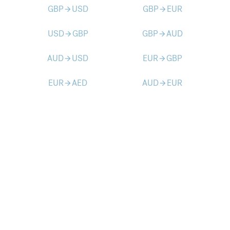
GBP
USD
GBP
EUR
arrow_forward
arrow_forward
USD
GBP
GBP
AUD
arrow_forward
arrow_forward
AUD
USD
EUR
GBP
arrow_forward
arrow_forward
EUR
AED
AUD
EUR
arrow_forward
arrow_forward