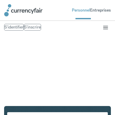
Personnel
Entreprises
S'identifier
S'inscrire
USD en NZD
Convertir Dollar américain en Dollar néo-zélandais