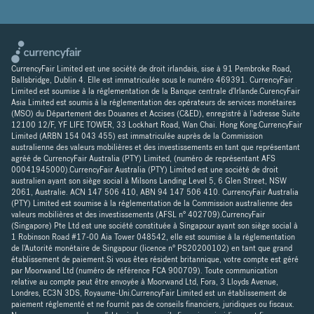
CurrencyFair Limited est une société de droit irlandais, sise à 91 Pembroke Road,
Ballsbridge, Dublin 4. Elle est immatriculée sous le numéro 469391. CurrencyFair
Limited est soumise à la réglementation de la Banque centrale d'Irlande.CurencyFair
Asia Limited est soumis à la réglementation des opérateurs de services monétaires
(MSO) du Département des Douanes et Accises (C&ED), enregistré à l'adresse Suite
12100 12/F, YF LIFE TOWER, 33 Lockhart Road, Wan Chai. Hong Kong.CurrencyFair
Limited (ARBN 154 043 455) est immatriculée auprès de la Commission
australienne des valeurs mobilières et des investissements en tant que représentant
agréé de CurrencyFair Australia (PTY) Limited, (numéro de représentant AFS
00041945000).CurrencyFair Australia (PTY) Limited est une société de droit
australien ayant son siège social à Milsons Landing Level 5, 6 Glen Street, NSW
2061, Australie. ACN 147 506 410, ABN 94 147 506 410. CurrencyFair Australia
(PTY) Limited est soumise à la réglementation de la Commission australienne des
valeurs mobilières et des investissements (AFSL n° 402709).CurrencyFair
(Singapore) Pte Ltd est une société constituée à Singapour ayant son siège social à
1 Robinson Road #17-00 Aia Tower 048542, elle est soumise à la réglementation
de l'Autorité monétaire de Singapour (licence n° PS20200102) en tant que grand
établissement de paiement.Si vous êtes résident britannique, votre compte est géré
par Moorwand Ltd (numéro de référence FCA 900709). Toute communication
relative au compte peut être envoyée à Moorwand Ltd, Fora, 3 Lloyds Avenue,
Londres, EC3N 3DS, Royaume-Uni.CurrencyFair Limited est un établissement de
paiement réglementé et ne fournit pas de conseils financiers, juridiques ou fiscaux.