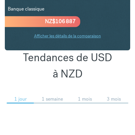
Banque classique
NZ$
106 887
Afficher les détails de la comparaison
Tendances de USD
à NZD
1 jour
1 semaine
1 mois
3 mois