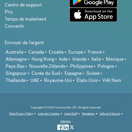
Centre de support
Prix
Temps de traitement
Convertir
Envoyer de l'argent
Australie
Canada
Croatie
Europe
France
Allemagne
Hong Kong
Inde
Irlande
Italie
Mexique
Pays-Bas
Nouvelle-Zélande
Philippines
Pologne
Singapour
Corée du Sud
Espagne
Suisse
Thaïlande
UAE
Royaume-Uni
États-Unis
Viêt Nam
Copyright © 2026 CurrencyFair LTD. All rights reserved.
Data Privacy Policy
Liste des Cookies
Legal Stuff
Regulation
Safe and Secure
Sitemap