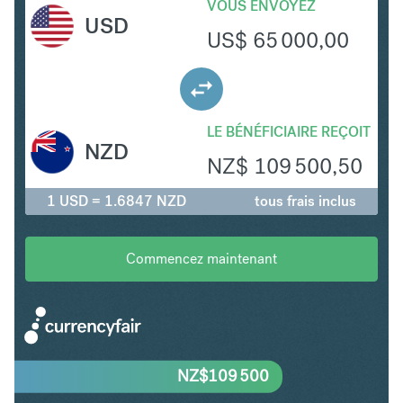
VOUS ENVOYEZ
USD
US$
65 000,00
LE BÉNÉFICIAIRE REÇOIT
NZD
NZ$
109 500,50
1 USD = 1.6847 NZD
tous frais inclus
Commencez maintenant
NZ$
109 500