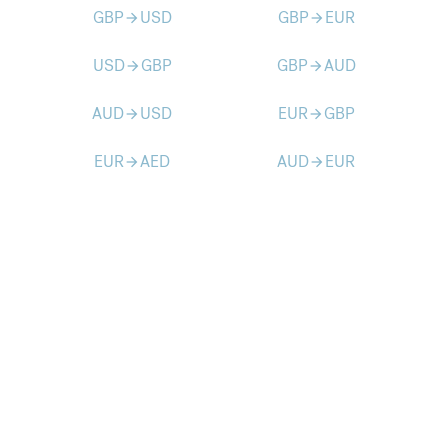
GBP
USD
GBP
EUR
arrow_forward
arrow_forward
USD
GBP
GBP
AUD
arrow_forward
arrow_forward
AUD
USD
EUR
GBP
arrow_forward
arrow_forward
EUR
AED
AUD
EUR
arrow_forward
arrow_forward