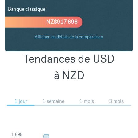
Banque classique
NZ$
917 696
Afficher les détails de la comparaison
Tendances de USD
à NZD
1 jour
1 semaine
1 mois
3 mois
1.695