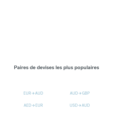
Paires de devises les plus populaires
EUR
AUD
AUD
GBP
arrow_forward
arrow_forward
AED
EUR
USD
AUD
arrow_forward
arrow_forward