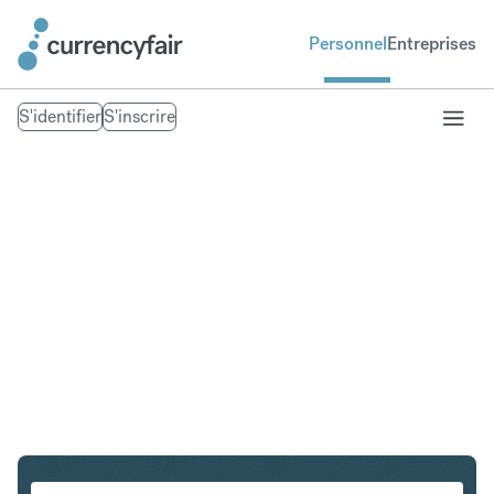
Personnel
Entreprises
S'identifier
S'inscrire
USD en NZD
Convertir Dollar américain en Dollar néo-zélandais