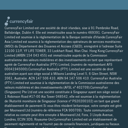
CurrencyFair Limited est une société de droit irlandais, sise à 91 Pembroke Road,
Ballsbridge, Dublin 4. Elle est immatriculée sous le numéro 469391. CurrencyFair
Limited est soumise à la réglementation de la Banque centrale d'Irlande.CurencyFair
Asia Limited est soumis à la réglementation des opérateurs de services monétaires
(MSO) du Département des Douanes et Accises (C&ED), enregistré à l'adresse Suite
12100 12/F, YF LIFE TOWER, 33 Lockhart Road, Wan Chai. Hong Kong.CurrencyFair
Limited (ARBN 154 043 455) est immatriculée auprès de la Commission
australienne des valeurs mobilières et des investissements en tant que représentant
agréé de CurrencyFair Australia (PTY) Limited, (numéro de représentant AFS
00041945000).CurrencyFair Australia (PTY) Limited est une société de droit
australien ayant son siège social à Milsons Landing Level 5, 6 Glen Street, NSW
2061, Australie. ACN 147 506 410, ABN 94 147 506 410. CurrencyFair Australia
(PTY) Limited est soumise à la réglementation de la Commission australienne des
valeurs mobilières et des investissements (AFSL n° 402709).CurrencyFair
(Singapore) Pte Ltd est une société constituée à Singapour ayant son siège social à
1 Robinson Road #17-00 Aia Tower 048542, elle est soumise à la réglementation
de l'Autorité monétaire de Singapour (licence n° PS20200102) en tant que grand
établissement de paiement.Si vous êtes résident britannique, votre compte est géré
par Moorwand Ltd (numéro de référence FCA 900709). Toute communication
relative au compte peut être envoyée à Moorwand Ltd, Fora, 3 Lloyds Avenue,
Londres, EC3N 3DS, Royaume-Uni.CurrencyFair Limited est un établissement de
paiement réglementé et ne fournit pas de conseils financiers, juridiques ou fiscaux.