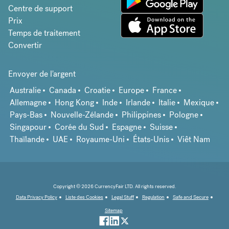
Centre de support
Prix
Temps de traitement
Convertir
Envoyer de l'argent
Australie
Canada
Croatie
Europe
France
Allemagne
Hong Kong
Inde
Irlande
Italie
Mexique
Pays-Bas
Nouvelle-Zélande
Philippines
Pologne
Singapour
Corée du Sud
Espagne
Suisse
Thaïlande
UAE
Royaume-Uni
États-Unis
Viêt Nam
Copyright © 2026 CurrencyFair LTD. All rights reserved.
Data Privacy Policy
Liste des Cookies
Legal Stuff
Regulation
Safe and Secure
Sitemap