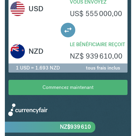
VOUS ENVOYEZ
USD
US$
555 000,00
LE BÉNÉFICIAIRE REÇOIT
NZD
NZ$
939 610,00
1 USD = 1.693 NZD
tous frais inclus
Commencez maintenant
NZ$
939 610