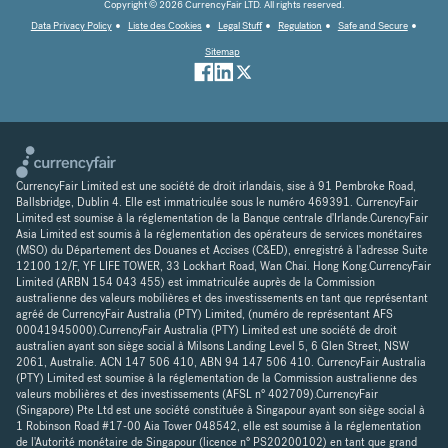
Copyright © 2026 CurrencyFair LTD. All rights reserved.
Data Privacy Policy
Liste des Cookies
Legal Stuff
Regulation
Safe and Secure
Sitemap
CurrencyFair Limited est une société de droit irlandais, sise à 91 Pembroke Road,
Ballsbridge, Dublin 4. Elle est immatriculée sous le numéro 469391. CurrencyFair
Limited est soumise à la réglementation de la Banque centrale d'Irlande.CurencyFair
Asia Limited est soumis à la réglementation des opérateurs de services monétaires
(MSO) du Département des Douanes et Accises (C&ED), enregistré à l'adresse Suite
12100 12/F, YF LIFE TOWER, 33 Lockhart Road, Wan Chai. Hong Kong.CurrencyFair
Limited (ARBN 154 043 455) est immatriculée auprès de la Commission
australienne des valeurs mobilières et des investissements en tant que représentant
agréé de CurrencyFair Australia (PTY) Limited, (numéro de représentant AFS
00041945000).CurrencyFair Australia (PTY) Limited est une société de droit
australien ayant son siège social à Milsons Landing Level 5, 6 Glen Street, NSW
2061, Australie. ACN 147 506 410, ABN 94 147 506 410. CurrencyFair Australia
(PTY) Limited est soumise à la réglementation de la Commission australienne des
valeurs mobilières et des investissements (AFSL n° 402709).CurrencyFair
(Singapore) Pte Ltd est une société constituée à Singapour ayant son siège social à
1 Robinson Road #17-00 Aia Tower 048542, elle est soumise à la réglementation
de l'Autorité monétaire de Singapour (licence n° PS20200102) en tant que grand