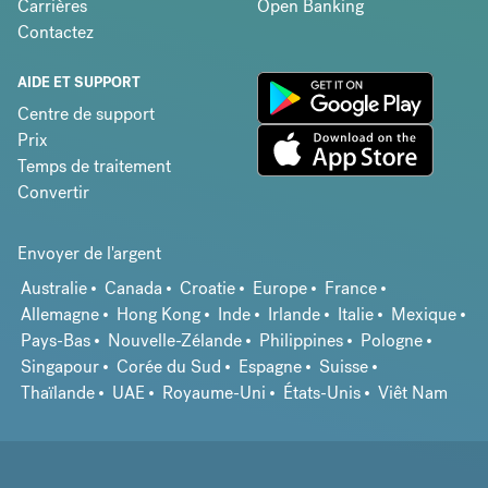
Carrières
Open Banking
Contactez
AIDE ET SUPPORT
Centre de support
Prix
Temps de traitement
Convertir
Envoyer de l'argent
Australie
Canada
Croatie
Europe
France
Allemagne
Hong Kong
Inde
Irlande
Italie
Mexique
Pays-Bas
Nouvelle-Zélande
Philippines
Pologne
Singapour
Corée du Sud
Espagne
Suisse
Thaïlande
UAE
Royaume-Uni
États-Unis
Viêt Nam