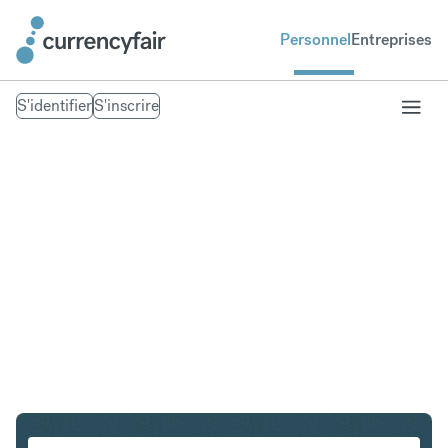
Personnel
Entreprises
S'identifier
S'inscrire
USD en INR
Convertir Dollar américain en Roupie indienne