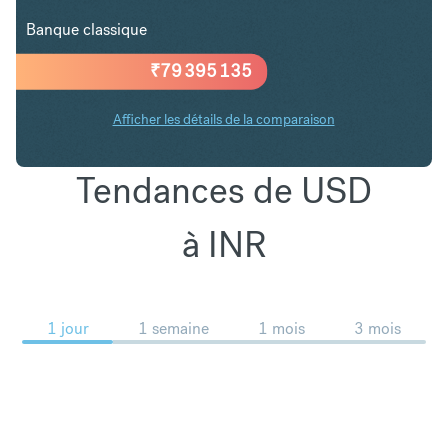
Banque classique
₹
79 395 135
Afficher les détails de la comparaison
Tendances de USD
à INR
1 jour
1 semaine
1 mois
3 mois