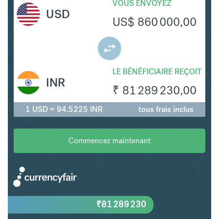
VOUS ENVOYEZ
USD
US$
860 000,00
LE BÉNÉFICIAIRE REÇOIT
INR
₹
81 289 230,00
1 USD = 94.5225 INR
tous frais inclus
Commencez maintenant
₹
81 289 230