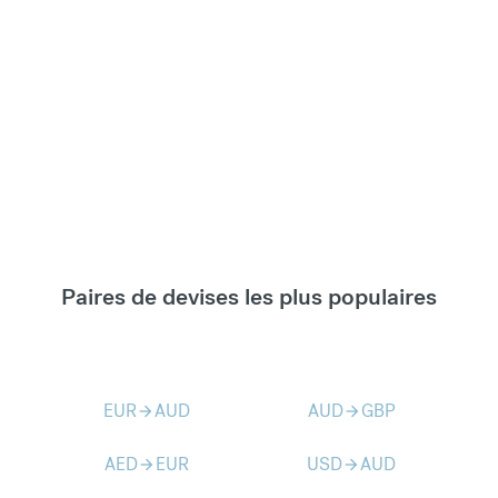
Paires de devises les plus populaires
EUR
AUD
AUD
GBP
arrow_forward
arrow_forward
AED
EUR
USD
AUD
arrow_forward
arrow_forward