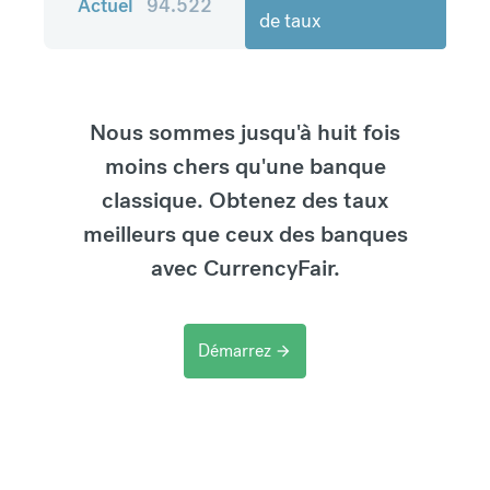
Actuel
94.522
de taux
Nous sommes jusqu'à huit fois
moins chers qu'une banque
classique. Obtenez des taux
meilleurs que ceux des banques
avec CurrencyFair.
Démarrez
arrow_forward