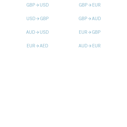
GBP
USD
GBP
EUR
arrow_forward
arrow_forward
USD
GBP
GBP
AUD
arrow_forward
arrow_forward
AUD
USD
EUR
GBP
arrow_forward
arrow_forward
EUR
AED
AUD
EUR
arrow_forward
arrow_forward