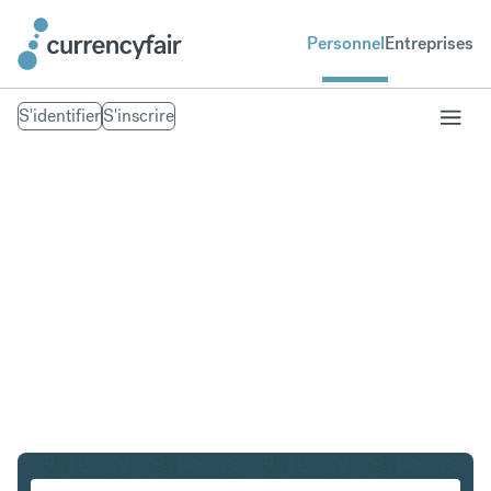
Personnel
Entreprises
S'identifier
S'inscrire
USD en INR
Convertir Dollar américain en Roupie indienne