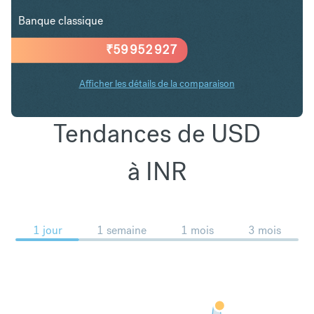
Banque classique
₹
59 952 927
Afficher les détails de la comparaison
Tendances de USD
à INR
1 jour
1 semaine
1 mois
3 mois