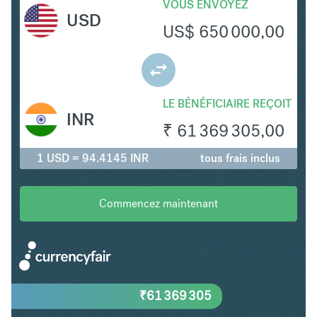
VOUS ENVOYEZ
USD
US$
650 000,00
LE BÉNÉFICIAIRE REÇOIT
INR
₹
61 369 305,00
1 USD = 94.4145 INR
tous frais inclus
Commencez maintenant
₹
61 369 305