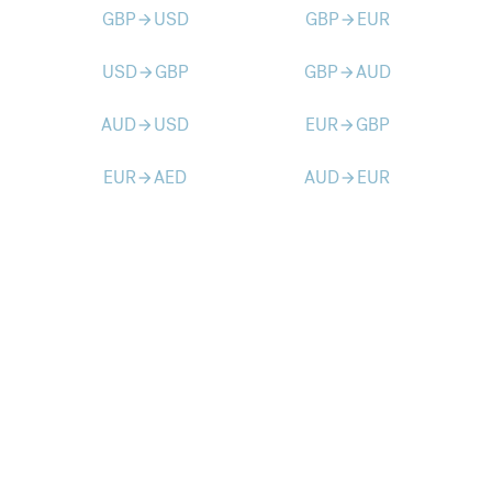
GBP
USD
GBP
EUR
arrow_forward
arrow_forward
USD
GBP
GBP
AUD
arrow_forward
arrow_forward
AUD
USD
EUR
GBP
arrow_forward
arrow_forward
EUR
AED
AUD
EUR
arrow_forward
arrow_forward