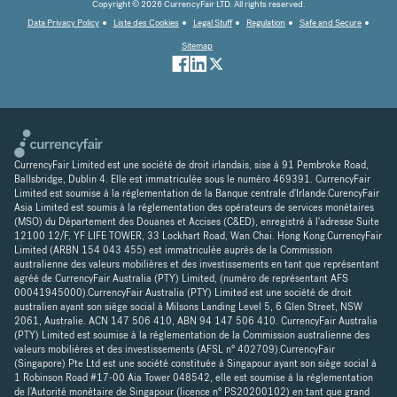
Copyright © 2026 CurrencyFair LTD. All rights reserved.
Data Privacy Policy
Liste des Cookies
Legal Stuff
Regulation
Safe and Secure
Sitemap
CurrencyFair Limited est une société de droit irlandais, sise à 91 Pembroke Road,
Ballsbridge, Dublin 4. Elle est immatriculée sous le numéro 469391. CurrencyFair
Limited est soumise à la réglementation de la Banque centrale d'Irlande.CurencyFair
Asia Limited est soumis à la réglementation des opérateurs de services monétaires
(MSO) du Département des Douanes et Accises (C&ED), enregistré à l'adresse Suite
12100 12/F, YF LIFE TOWER, 33 Lockhart Road, Wan Chai. Hong Kong.CurrencyFair
Limited (ARBN 154 043 455) est immatriculée auprès de la Commission
australienne des valeurs mobilières et des investissements en tant que représentant
agréé de CurrencyFair Australia (PTY) Limited, (numéro de représentant AFS
00041945000).CurrencyFair Australia (PTY) Limited est une société de droit
australien ayant son siège social à Milsons Landing Level 5, 6 Glen Street, NSW
2061, Australie. ACN 147 506 410, ABN 94 147 506 410. CurrencyFair Australia
(PTY) Limited est soumise à la réglementation de la Commission australienne des
valeurs mobilières et des investissements (AFSL n° 402709).CurrencyFair
(Singapore) Pte Ltd est une société constituée à Singapour ayant son siège social à
1 Robinson Road #17-00 Aia Tower 048542, elle est soumise à la réglementation
de l'Autorité monétaire de Singapour (licence n° PS20200102) en tant que grand