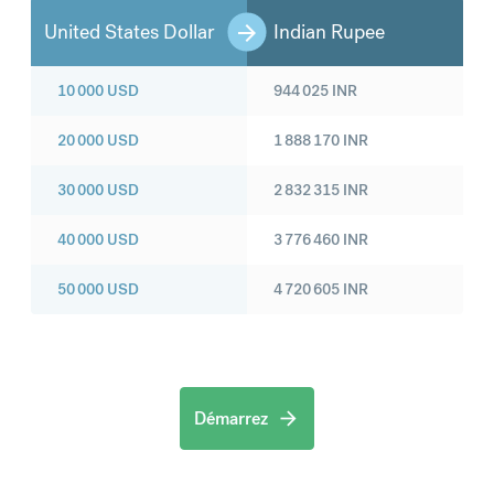
United States Dollar
Indian Rupee
10 000
USD
944 025
INR
20 000
USD
1 888 170
INR
30 000
USD
2 832 315
INR
40 000
USD
3 776 460
INR
50 000
USD
4 720 605
INR
Démarrez