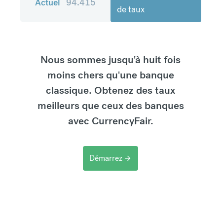
Actuel
94.415
de taux
Nous sommes jusqu'à huit fois
moins chers qu'une banque
classique. Obtenez des taux
meilleurs que ceux des banques
avec CurrencyFair.
Démarrez
arrow_forward