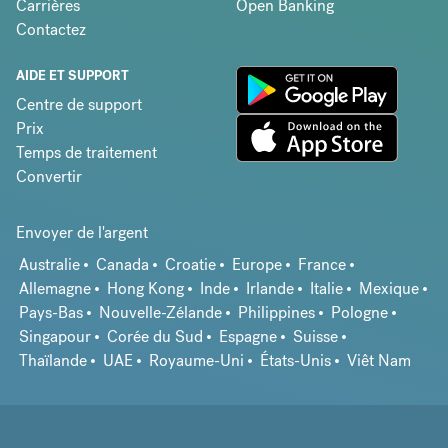
Carrières
Open Banking
Contactez
AIDE ET SUPPORT
Centre de support
Prix
Temps de traitement
Convertir
Envoyer de l'argent
Australie
Canada
Croatie
Europe
France
Allemagne
Hong Kong
Inde
Irlande
Italie
Mexique
Pays-Bas
Nouvelle-Zélande
Philippines
Pologne
Singapour
Corée du Sud
Espagne
Suisse
Thaïlande
UAE
Royaume-Uni
États-Unis
Viêt Nam