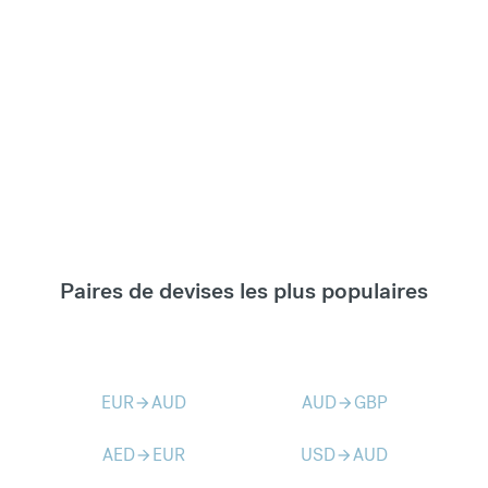
Paires de devises les plus populaires
EUR
AUD
AUD
GBP
arrow_forward
arrow_forward
AED
EUR
USD
AUD
arrow_forward
arrow_forward