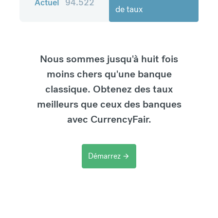
Actuel
94.522
de taux
Nous sommes jusqu'à huit fois
moins chers qu'une banque
classique. Obtenez des taux
meilleurs que ceux des banques
avec CurrencyFair.
Démarrez
arrow_forward