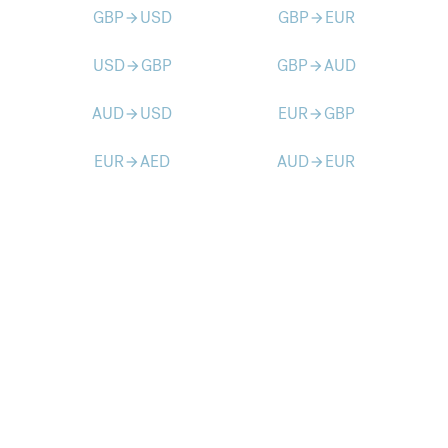
GBP
USD
GBP
EUR
arrow_forward
arrow_forward
USD
GBP
GBP
AUD
arrow_forward
arrow_forward
AUD
USD
EUR
GBP
arrow_forward
arrow_forward
EUR
AED
AUD
EUR
arrow_forward
arrow_forward