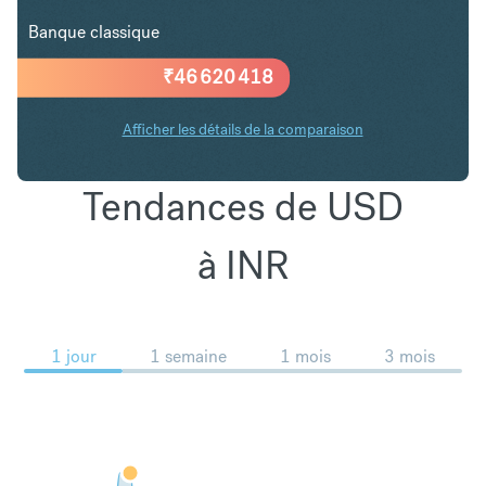
Banque classique
₹
46 620 418
Afficher les détails de la comparaison
Tendances de USD
à INR
1 jour
1 semaine
1 mois
3 mois