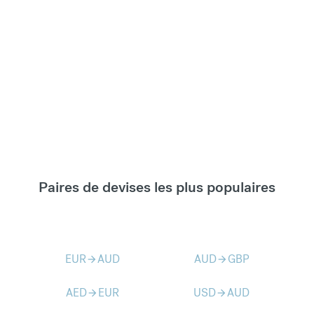
Paires de devises les plus populaires
EUR
AUD
AUD
GBP
arrow_forward
arrow_forward
AED
EUR
USD
AUD
arrow_forward
arrow_forward