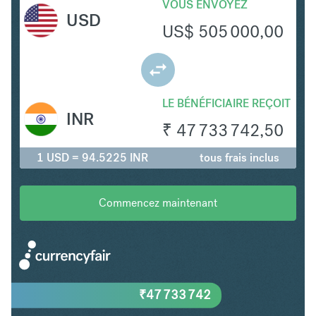
VOUS ENVOYEZ
USD
US$
505 000,00
LE BÉNÉFICIAIRE REÇOIT
INR
₹
47 733 742,50
1 USD = 94.5225 INR
tous frais inclus
Commencez maintenant
₹
47 733 742