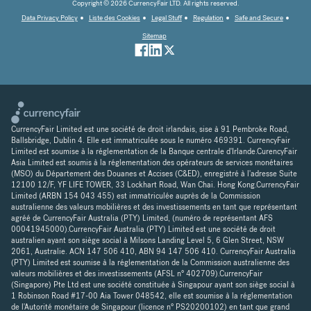
Copyright © 2026 CurrencyFair LTD. All rights reserved.
Data Privacy Policy
Liste des Cookies
Legal Stuff
Regulation
Safe and Secure
Sitemap
CurrencyFair Limited est une société de droit irlandais, sise à 91 Pembroke Road,
Ballsbridge, Dublin 4. Elle est immatriculée sous le numéro 469391. CurrencyFair
Limited est soumise à la réglementation de la Banque centrale d'Irlande.CurencyFair
Asia Limited est soumis à la réglementation des opérateurs de services monétaires
(MSO) du Département des Douanes et Accises (C&ED), enregistré à l'adresse Suite
12100 12/F, YF LIFE TOWER, 33 Lockhart Road, Wan Chai. Hong Kong.CurrencyFair
Limited (ARBN 154 043 455) est immatriculée auprès de la Commission
australienne des valeurs mobilières et des investissements en tant que représentant
agréé de CurrencyFair Australia (PTY) Limited, (numéro de représentant AFS
00041945000).CurrencyFair Australia (PTY) Limited est une société de droit
australien ayant son siège social à Milsons Landing Level 5, 6 Glen Street, NSW
2061, Australie. ACN 147 506 410, ABN 94 147 506 410. CurrencyFair Australia
(PTY) Limited est soumise à la réglementation de la Commission australienne des
valeurs mobilières et des investissements (AFSL n° 402709).CurrencyFair
(Singapore) Pte Ltd est une société constituée à Singapour ayant son siège social à
1 Robinson Road #17-00 Aia Tower 048542, elle est soumise à la réglementation
de l'Autorité monétaire de Singapour (licence n° PS20200102) en tant que grand