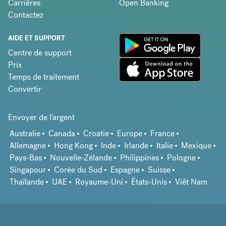
Carrières
Open Banking
Contactez
AIDE ET SUPPORT
Centre de support
Prix
Temps de traitement
Convertir
Envoyer de l'argent
Australie
Canada
Croatie
Europe
France
Allemagne
Hong Kong
Inde
Irlande
Italie
Mexique
Pays-Bas
Nouvelle-Zélande
Philippines
Pologne
Singapour
Corée du Sud
Espagne
Suisse
Thaïlande
UAE
Royaume-Uni
États-Unis
Viêt Nam