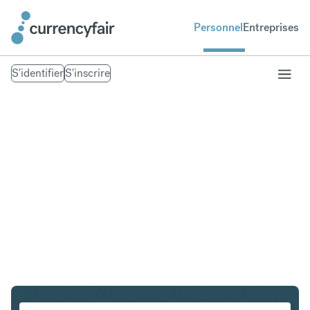
Personnel
Entreprises
S'identifier
S'inscrire
USD en INR
Convertir Dollar américain en Roupie indienne