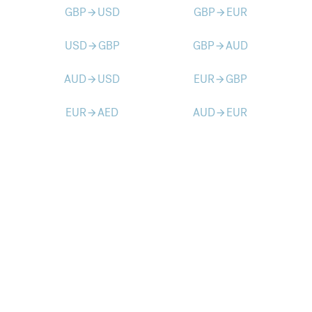
GBP
USD
GBP
EUR
arrow_forward
arrow_forward
USD
GBP
GBP
AUD
arrow_forward
arrow_forward
AUD
USD
EUR
GBP
arrow_forward
arrow_forward
EUR
AED
AUD
EUR
arrow_forward
arrow_forward