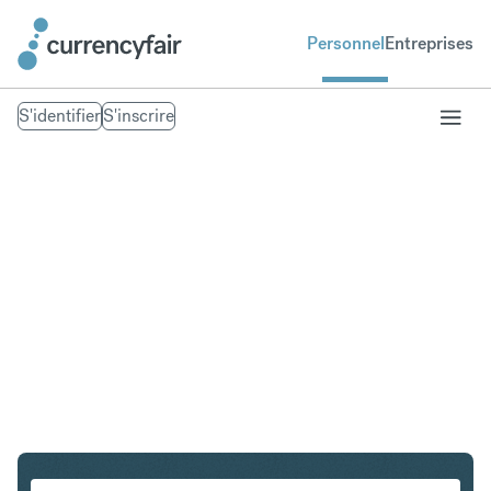
Personnel
Entreprises
S'identifier
S'inscrire
USD en INR
Convertir Dollar américain en Roupie indienne