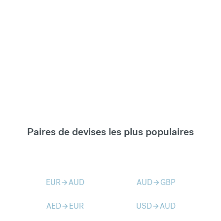
Paires de devises les plus populaires
EUR
AUD
AUD
GBP
arrow_forward
arrow_forward
AED
EUR
USD
AUD
arrow_forward
arrow_forward