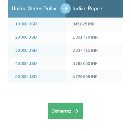
United States Dollar
Indian Rupee
10 000
USD
945 825
INR
20 000
USD
1 891 770
INR
30 000
USD
2 837 715
INR
40 000
USD
3 783 660
INR
50 000
USD
4 729 605
INR
Démarrez