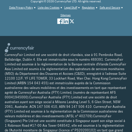
Copyright © 2026 CurrencyFair LTD. All rights reserved.
Data Privacy Policy
Liste des Cookies
Legal Stuff
Regulation
Safe and Secure
Sitemap
CurrencyFair Limited est une société de droit irlandais, sise à 91 Pembroke Road,
Ballsbridge, Dublin 4. Elle est immatriculée sous le numéro 469391. CurrencyFair
Limited est soumise à la réglementation de la Banque centrale d'Irlande.CurencyFair
Asia Limited est soumis à la réglementation des opérateurs de services monétaires
(MSO) du Département des Douanes et Accises (C&ED), enregistré à l'adresse Suite
12100 12/F, YF LIFE TOWER, 33 Lockhart Road, Wan Chai. Hong Kong.CurrencyFair
Limited (ARBN 154 043 455) est immatriculée auprès de la Commission
australienne des valeurs mobilières et des investissements en tant que représentant
agréé de CurrencyFair Australia (PTY) Limited, (numéro de représentant AFS
00041945000).CurrencyFair Australia (PTY) Limited est une société de droit
australien ayant son siège social à Milsons Landing Level 5, 6 Glen Street, NSW
2061, Australie. ACN 147 506 410, ABN 94 147 506 410. CurrencyFair Australia
(PTY) Limited est soumise à la réglementation de la Commission australienne des
valeurs mobilières et des investissements (AFSL n° 402709).CurrencyFair
(Singapore) Pte Ltd est une société constituée à Singapour ayant son siège social à
1 Robinson Road #17-00 Aia Tower 048542, elle est soumise à la réglementation
de l'Autorité monétaire de Singapour (licence n° PS20200102) en tant que grand