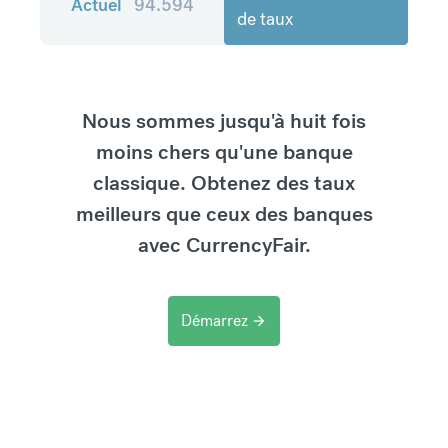
Actuel
94.594
de taux
Nous sommes jusqu'à huit fois
moins chers qu'une banque
classique. Obtenez des taux
meilleurs que ceux des banques
avec CurrencyFair.
Démarrez
arrow_forward