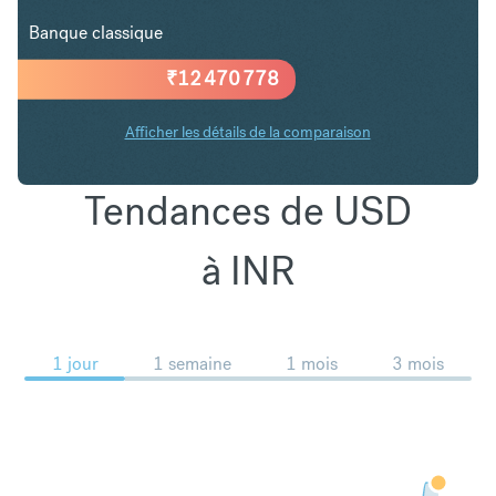
Banque classique
₹
12 470 778
Afficher les détails de la comparaison
Tendances de USD
à INR
1 jour
1 semaine
1 mois
3 mois