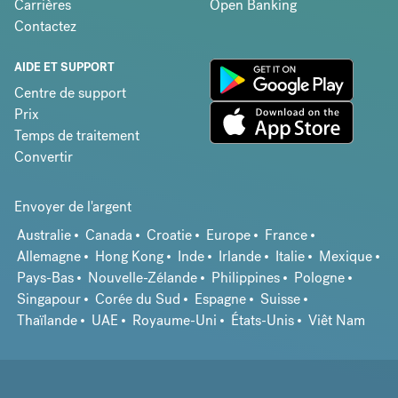
Carrières
Open Banking
Contactez
AIDE ET SUPPORT
Centre de support
Prix
Temps de traitement
Convertir
Envoyer de l'argent
Australie
Canada
Croatie
Europe
France
Allemagne
Hong Kong
Inde
Irlande
Italie
Mexique
Pays-Bas
Nouvelle-Zélande
Philippines
Pologne
Singapour
Corée du Sud
Espagne
Suisse
Thaïlande
UAE
Royaume-Uni
États-Unis
Viêt Nam