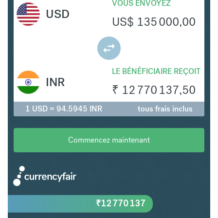
VOUS ENVOYEZ
USD
US$
135 000,00
LE BÉNÉFICIAIRE REÇOIT
INR
₹
12 770 137,50
1 USD = 94.5945 INR
tous frais inclus
Commencez maintenant
₹
12 770 137