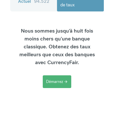
Actuel
94.522
de taux
Nous sommes jusqu'à huit fois
moins chers qu'une banque
classique. Obtenez des taux
meilleurs que ceux des banques
avec CurrencyFair.
Démarrez
arrow_forward