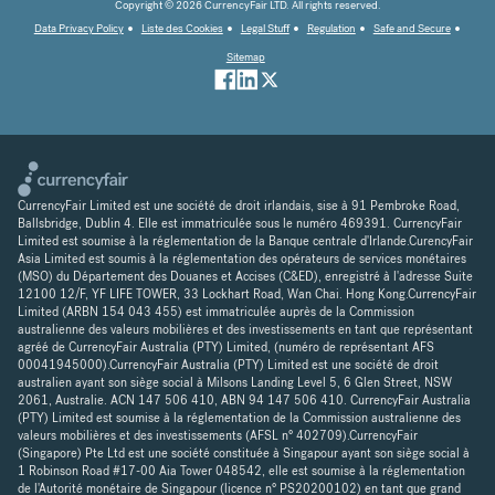
Copyright © 2026 CurrencyFair LTD. All rights reserved.
Data Privacy Policy
Liste des Cookies
Legal Stuff
Regulation
Safe and Secure
Sitemap
CurrencyFair Limited est une société de droit irlandais, sise à 91 Pembroke Road,
Ballsbridge, Dublin 4. Elle est immatriculée sous le numéro 469391. CurrencyFair
Limited est soumise à la réglementation de la Banque centrale d'Irlande.CurencyFair
Asia Limited est soumis à la réglementation des opérateurs de services monétaires
(MSO) du Département des Douanes et Accises (C&ED), enregistré à l'adresse Suite
12100 12/F, YF LIFE TOWER, 33 Lockhart Road, Wan Chai. Hong Kong.CurrencyFair
Limited (ARBN 154 043 455) est immatriculée auprès de la Commission
australienne des valeurs mobilières et des investissements en tant que représentant
agréé de CurrencyFair Australia (PTY) Limited, (numéro de représentant AFS
00041945000).CurrencyFair Australia (PTY) Limited est une société de droit
australien ayant son siège social à Milsons Landing Level 5, 6 Glen Street, NSW
2061, Australie. ACN 147 506 410, ABN 94 147 506 410. CurrencyFair Australia
(PTY) Limited est soumise à la réglementation de la Commission australienne des
valeurs mobilières et des investissements (AFSL n° 402709).CurrencyFair
(Singapore) Pte Ltd est une société constituée à Singapour ayant son siège social à
1 Robinson Road #17-00 Aia Tower 048542, elle est soumise à la réglementation
de l'Autorité monétaire de Singapour (licence n° PS20200102) en tant que grand