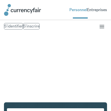
Personnel
Entreprises
S'identifier
S'inscrire
USD en INR
Convertir Dollar américain en Roupie indienne