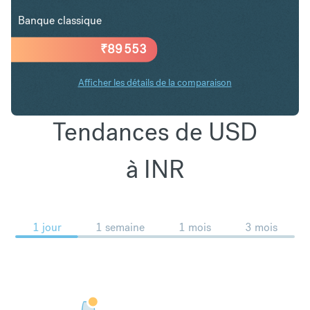
Banque classique
₹
89 553
Afficher les détails de la comparaison
Tendances de USD
à INR
1 jour
1 semaine
1 mois
3 mois