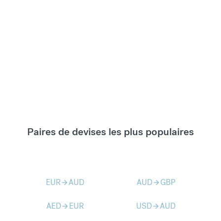
Paires de devises les plus populaires
EUR
AUD
AUD
GBP
arrow_forward
arrow_forward
AED
EUR
USD
AUD
arrow_forward
arrow_forward