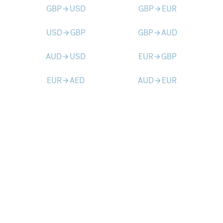
GBP
USD
GBP
EUR
arrow_forward
arrow_forward
USD
GBP
GBP
AUD
arrow_forward
arrow_forward
AUD
USD
EUR
GBP
arrow_forward
arrow_forward
EUR
AED
AUD
EUR
arrow_forward
arrow_forward