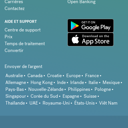
Carrières
Open Banking
Contactez
AIDE ET SUPPORT
Centre de support
Prix
Temps de traitement
Convertir
Envoyer de l'argent
Australie
Canada
Croatie
Europe
France
Allemagne
Hong Kong
Inde
Irlande
Italie
Mexique
Pays-Bas
Nouvelle-Zélande
Philippines
Pologne
Singapour
Corée du Sud
Espagne
Suisse
Thaïlande
UAE
Royaume-Uni
États-Unis
Viêt Nam