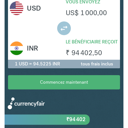
VOUS ENVOYEZ
USD
US$
1 000,00
LE BÉNÉFICIAIRE REÇOIT
INR
₹
94 402,50
1 USD = 94.5225 INR
tous frais inclus
Commencez maintenant
₹
94 402