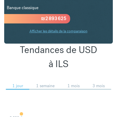
Banque classique
₪
2 893 625
Afficher les détails de la comparaison
Tendances de USD
à ILS
1 jour
1 semaine
1 mois
3 mois