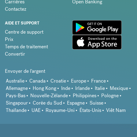
Carrières
Open Banking
Contactez
AIDE ET SUPPORT
Centre de support
Prix
Temps de traitement
Convertir
Envoyer de l'argent
Australie
Canada
Croatie
Europe
France
Allemagne
Hong Kong
Inde
Irlande
Italie
Mexique
Pays-Bas
Nouvelle-Zélande
Philippines
Pologne
Singapour
Corée du Sud
Espagne
Suisse
Thaïlande
UAE
Royaume-Uni
États-Unis
Viêt Nam