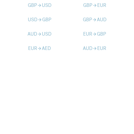
GBP
USD
GBP
EUR
arrow_forward
arrow_forward
USD
GBP
GBP
AUD
arrow_forward
arrow_forward
AUD
USD
EUR
GBP
arrow_forward
arrow_forward
EUR
AED
AUD
EUR
arrow_forward
arrow_forward