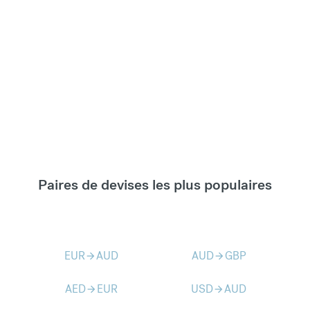
Paires de devises les plus populaires
EUR
AUD
AUD
GBP
arrow_forward
arrow_forward
AED
EUR
USD
AUD
arrow_forward
arrow_forward