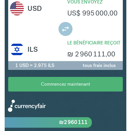
VOUS ENVOYEZ
USD
US$
995 000,00
LE BÉNÉFICIAIRE REÇOIT
ILS
₪
2 960 111,00
1 USD = 2.975 ILS
tous frais inclus
Commencez maintenant
₪
2 960 111