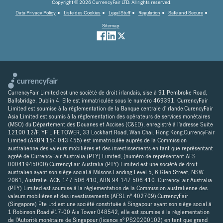
Copyright © 2026 CurrencyFair LTD. All rights reserved.
Data Privacy Policy
Liste des Cookies
Legal Stuff
Regulation
Safe and Secure
Sitemap
CurrencyFair Limited est une société de droit irlandais, sise à 91 Pembroke Road,
Ballsbridge, Dublin 4. Elle est immatriculée sous le numéro 469391. CurrencyFair
Limited est soumise à la réglementation de la Banque centrale d'Irlande.CurencyFair
Asia Limited est soumis à la réglementation des opérateurs de services monétaires
(MSO) du Département des Douanes et Accises (C&ED), enregistré à l'adresse Suite
12100 12/F, YF LIFE TOWER, 33 Lockhart Road, Wan Chai. Hong Kong.CurrencyFair
Limited (ARBN 154 043 455) est immatriculée auprès de la Commission
australienne des valeurs mobilières et des investissements en tant que représentant
agréé de CurrencyFair Australia (PTY) Limited, (numéro de représentant AFS
00041945000).CurrencyFair Australia (PTY) Limited est une société de droit
australien ayant son siège social à Milsons Landing Level 5, 6 Glen Street, NSW
2061, Australie. ACN 147 506 410, ABN 94 147 506 410. CurrencyFair Australia
(PTY) Limited est soumise à la réglementation de la Commission australienne des
valeurs mobilières et des investissements (AFSL n° 402709).CurrencyFair
(Singapore) Pte Ltd est une société constituée à Singapour ayant son siège social à
1 Robinson Road #17-00 Aia Tower 048542, elle est soumise à la réglementation
de l'Autorité monétaire de Singapour (licence n° PS20200102) en tant que grand