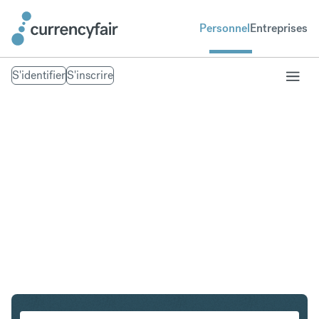
Personnel
Entreprises
S'identifier
S'inscrire
USD en ILS
Convertir Dollar américain en Shekel israélien