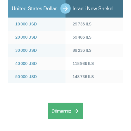
United States Dollar
Israeli New Shekel
10 000
USD
29 736
ILS
20 000
USD
59 486
ILS
30 000
USD
89 236
ILS
40 000
USD
118 986
ILS
50 000
USD
148 736
ILS
Démarrez