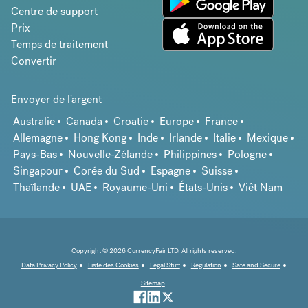
Centre de support
Prix
Temps de traitement
Convertir
Envoyer de l'argent
Australie
Canada
Croatie
Europe
France
Allemagne
Hong Kong
Inde
Irlande
Italie
Mexique
Pays-Bas
Nouvelle-Zélande
Philippines
Pologne
Singapour
Corée du Sud
Espagne
Suisse
Thaïlande
UAE
Royaume-Uni
États-Unis
Viêt Nam
Copyright © 2026 CurrencyFair LTD. All rights reserved.
Data Privacy Policy
Liste des Cookies
Legal Stuff
Regulation
Safe and Secure
Sitemap