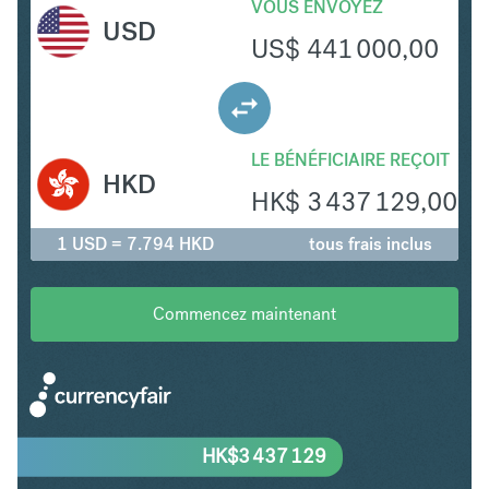
VOUS ENVOYEZ
USD
US$
441 000,00
LE BÉNÉFICIAIRE REÇOIT
HKD
HK$
3 437 129,00
1 USD = 7.794 HKD
tous frais inclus
Commencez maintenant
HK$
3 437 129