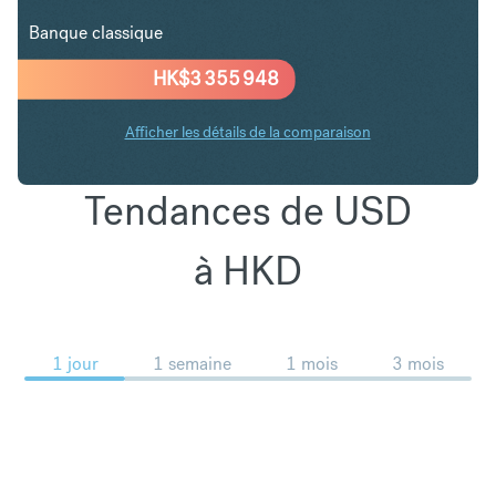
Banque classique
HK$
3 355 948
Afficher les détails de la comparaison
Tendances de USD
à HKD
1 jour
1 semaine
1 mois
3 mois