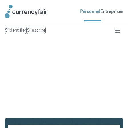
Personnel
Entreprises
S'identifier
S'inscrire
USD en HKD
Convertir Dollar américain en Dollar de Hong Kong