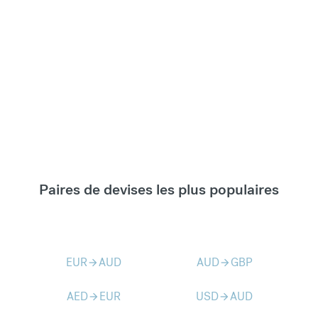
Paires de devises les plus populaires
EUR
AUD
AUD
GBP
arrow_forward
arrow_forward
AED
EUR
USD
AUD
arrow_forward
arrow_forward