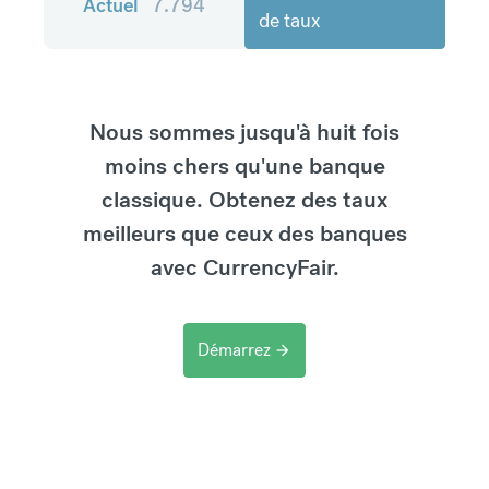
Actuel
7.794
de taux
Nous sommes jusqu'à huit fois
moins chers qu'une banque
classique. Obtenez des taux
meilleurs que ceux des banques
avec CurrencyFair.
Démarrez
arrow_forward