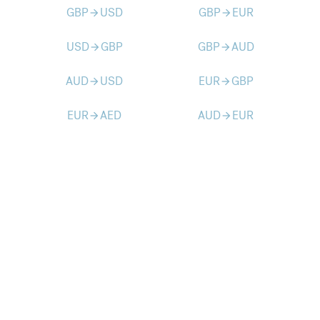
GBP
USD
GBP
EUR
arrow_forward
arrow_forward
USD
GBP
GBP
AUD
arrow_forward
arrow_forward
AUD
USD
EUR
GBP
arrow_forward
arrow_forward
EUR
AED
AUD
EUR
arrow_forward
arrow_forward