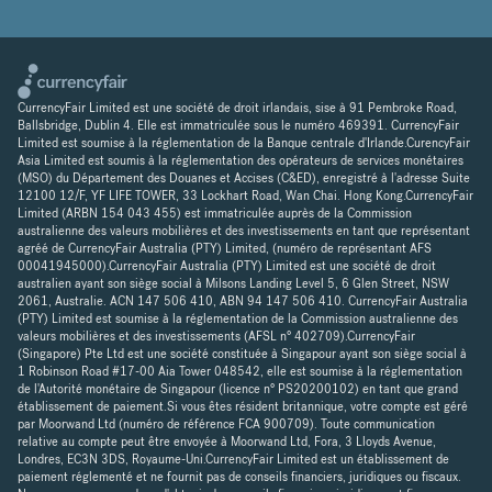
CurrencyFair Limited est une société de droit irlandais, sise à 91 Pembroke Road,
Ballsbridge, Dublin 4. Elle est immatriculée sous le numéro 469391. CurrencyFair
Limited est soumise à la réglementation de la Banque centrale d'Irlande.CurencyFair
Asia Limited est soumis à la réglementation des opérateurs de services monétaires
(MSO) du Département des Douanes et Accises (C&ED), enregistré à l'adresse Suite
12100 12/F, YF LIFE TOWER, 33 Lockhart Road, Wan Chai. Hong Kong.CurrencyFair
Limited (ARBN 154 043 455) est immatriculée auprès de la Commission
australienne des valeurs mobilières et des investissements en tant que représentant
agréé de CurrencyFair Australia (PTY) Limited, (numéro de représentant AFS
00041945000).CurrencyFair Australia (PTY) Limited est une société de droit
australien ayant son siège social à Milsons Landing Level 5, 6 Glen Street, NSW
2061, Australie. ACN 147 506 410, ABN 94 147 506 410. CurrencyFair Australia
(PTY) Limited est soumise à la réglementation de la Commission australienne des
valeurs mobilières et des investissements (AFSL n° 402709).CurrencyFair
(Singapore) Pte Ltd est une société constituée à Singapour ayant son siège social à
1 Robinson Road #17-00 Aia Tower 048542, elle est soumise à la réglementation
de l'Autorité monétaire de Singapour (licence n° PS20200102) en tant que grand
établissement de paiement.Si vous êtes résident britannique, votre compte est géré
par Moorwand Ltd (numéro de référence FCA 900709). Toute communication
relative au compte peut être envoyée à Moorwand Ltd, Fora, 3 Lloyds Avenue,
Londres, EC3N 3DS, Royaume-Uni.CurrencyFair Limited est un établissement de
paiement réglementé et ne fournit pas de conseils financiers, juridiques ou fiscaux.