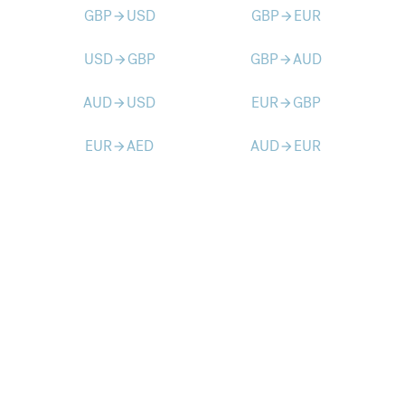
GBP
USD
GBP
EUR
arrow_forward
arrow_forward
USD
GBP
GBP
AUD
arrow_forward
arrow_forward
AUD
USD
EUR
GBP
arrow_forward
arrow_forward
EUR
AED
AUD
EUR
arrow_forward
arrow_forward