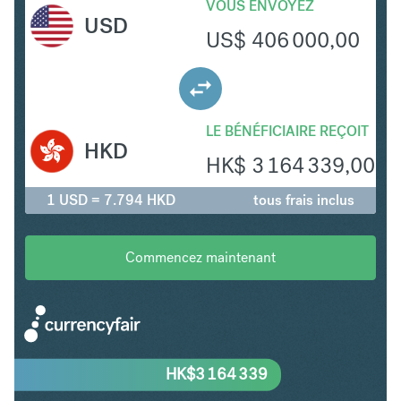
VOUS ENVOYEZ
USD
US$
406 000,00
LE BÉNÉFICIAIRE REÇOIT
HKD
HK$
3 164 339,00
1 USD = 7.794 HKD
tous frais inclus
Commencez maintenant
HK$
3 164 339