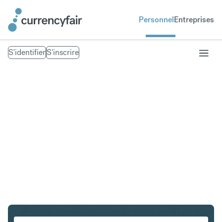
Personnel
Entreprises
S'identifier
S'inscrire
USD en HKD
Convertir Dollar américain en Dollar de Hong Kong