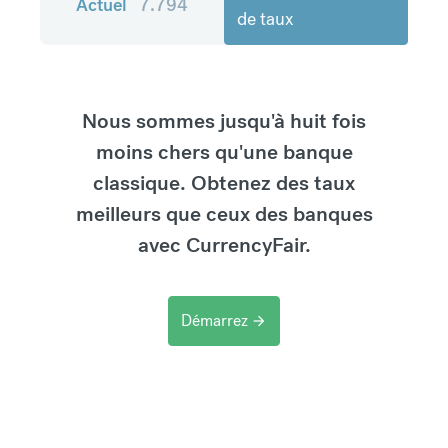
Actuel
7.794
de taux
Nous sommes jusqu'à huit fois
moins chers qu'une banque
classique. Obtenez des taux
meilleurs que ceux des banques
avec CurrencyFair.
Démarrez
arrow_forward