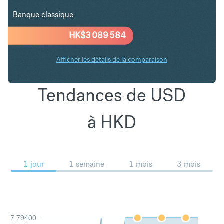
Banque classique
HK$
3 089 584
Afficher les détails de la comparaison
Tendances de USD
à HKD
1 jour
1 semaine
1 mois
3 mois
7.79400