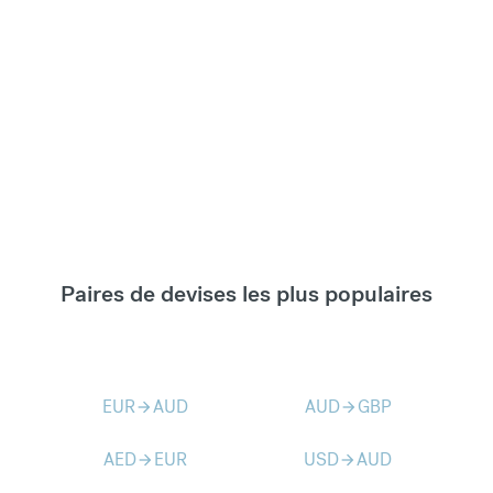
Paires de devises les plus populaires
EUR
AUD
AUD
GBP
arrow_forward
arrow_forward
AED
EUR
USD
AUD
arrow_forward
arrow_forward