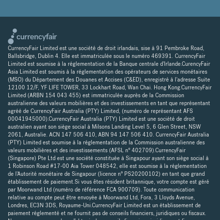
CurrencyFair Limited est une société de droit irlandais, sise à 91 Pembroke Road,
Ballsbridge, Dublin 4. Elle est immatriculée sous le numéro 469391. CurrencyFair
Limited est soumise à la réglementation de la Banque centrale d'Irlande.CurencyFair
Asia Limited est soumis à la réglementation des opérateurs de services monétaires
(MSO) du Département des Douanes et Accises (C&ED), enregistré à l'adresse Suite
12100 12/F, YF LIFE TOWER, 33 Lockhart Road, Wan Chai. Hong Kong.CurrencyFair
Limited (ARBN 154 043 455) est immatriculée auprès de la Commission
australienne des valeurs mobilières et des investissements en tant que représentant
agréé de CurrencyFair Australia (PTY) Limited, (numéro de représentant AFS
00041945000).CurrencyFair Australia (PTY) Limited est une société de droit
australien ayant son siège social à Milsons Landing Level 5, 6 Glen Street, NSW
2061, Australie. ACN 147 506 410, ABN 94 147 506 410. CurrencyFair Australia
(PTY) Limited est soumise à la réglementation de la Commission australienne des
valeurs mobilières et des investissements (AFSL n° 402709).CurrencyFair
(Singapore) Pte Ltd est une société constituée à Singapour ayant son siège social à
1 Robinson Road #17-00 Aia Tower 048542, elle est soumise à la réglementation
de l'Autorité monétaire de Singapour (licence n° PS20200102) en tant que grand
établissement de paiement.Si vous êtes résident britannique, votre compte est géré
par Moorwand Ltd (numéro de référence FCA 900709). Toute communication
relative au compte peut être envoyée à Moorwand Ltd, Fora, 3 Lloyds Avenue,
Londres, EC3N 3DS, Royaume-Uni.CurrencyFair Limited est un établissement de
paiement réglementé et ne fournit pas de conseils financiers, juridiques ou fiscaux.