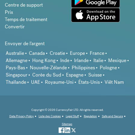
Centre de support
Prix
Temps de traitement
Convertir
Envoyer de l'argent
Australie
Canada
Croatie
Europe
France
Allemagne
Hong Kong
Inde
Irlande
Italie
Mexique
Pays-Bas
Nouvelle-Zélande
Philippines
Pologne
Singapour
Corée du Sud
Espagne
Suisse
Thaïlande
UAE
Royaume-Uni
États-Unis
Viêt Nam
Copyright © 2026 CurrencyFair LTD. All rights reserved.
Data Privacy Policy
Liste des Cookies
Legal Stuff
Regulation
Safe and Secure
Sitemap