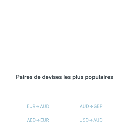
Paires de devises les plus populaires
EUR
AUD
AUD
GBP
arrow_forward
arrow_forward
AED
EUR
USD
AUD
arrow_forward
arrow_forward