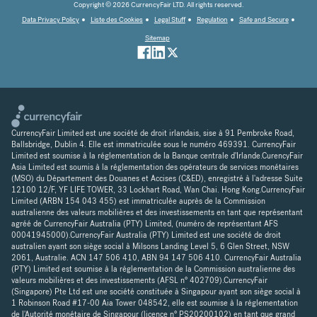
Copyright © 2026 CurrencyFair LTD. All rights reserved.
Data Privacy Policy
Liste des Cookies
Legal Stuff
Regulation
Safe and Secure
Sitemap
CurrencyFair Limited est une société de droit irlandais, sise à 91 Pembroke Road,
Ballsbridge, Dublin 4. Elle est immatriculée sous le numéro 469391. CurrencyFair
Limited est soumise à la réglementation de la Banque centrale d'Irlande.CurencyFair
Asia Limited est soumis à la réglementation des opérateurs de services monétaires
(MSO) du Département des Douanes et Accises (C&ED), enregistré à l'adresse Suite
12100 12/F, YF LIFE TOWER, 33 Lockhart Road, Wan Chai. Hong Kong.CurrencyFair
Limited (ARBN 154 043 455) est immatriculée auprès de la Commission
australienne des valeurs mobilières et des investissements en tant que représentant
agréé de CurrencyFair Australia (PTY) Limited, (numéro de représentant AFS
00041945000).CurrencyFair Australia (PTY) Limited est une société de droit
australien ayant son siège social à Milsons Landing Level 5, 6 Glen Street, NSW
2061, Australie. ACN 147 506 410, ABN 94 147 506 410. CurrencyFair Australia
(PTY) Limited est soumise à la réglementation de la Commission australienne des
valeurs mobilières et des investissements (AFSL n° 402709).CurrencyFair
(Singapore) Pte Ltd est une société constituée à Singapour ayant son siège social à
1 Robinson Road #17-00 Aia Tower 048542, elle est soumise à la réglementation
de l'Autorité monétaire de Singapour (licence n° PS20200102) en tant que grand