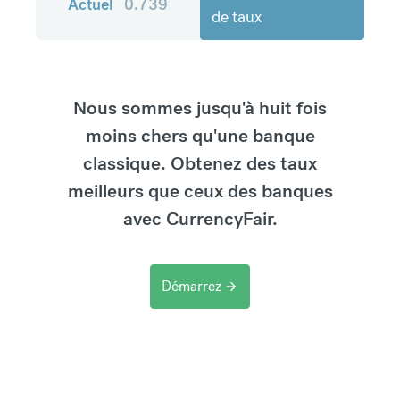
Actuel
0.739
de taux
Nous sommes jusqu'à huit fois
moins chers qu'une banque
classique. Obtenez des taux
meilleurs que ceux des banques
avec CurrencyFair.
Démarrez
arrow_forward