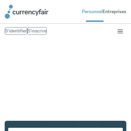
Personnel
Entreprises
S'identifier
S'inscrire
USD en GBP
Convertir Dollar américain en Livre sterling