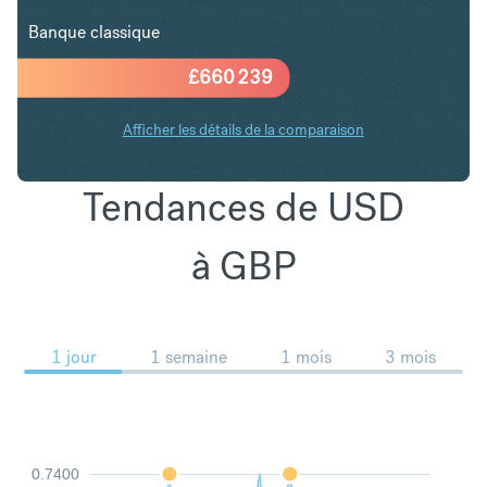
Banque classique
£
660 239
Afficher les détails de la comparaison
Tendances de USD
à GBP
1 jour
1 semaine
1 mois
3 mois
0.7400