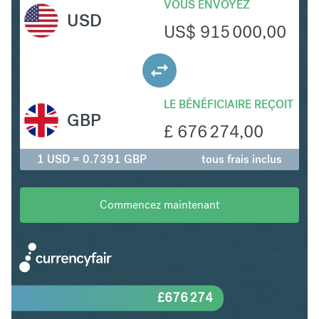
VOUS ENVOYEZ
USD
US$
915 000,00
LE BÉNÉFICIAIRE REÇOIT
GBP
£
676 274,00
1 USD = 0.7391 GBP
tous frais inclus
Commencez maintenant
£
676 274