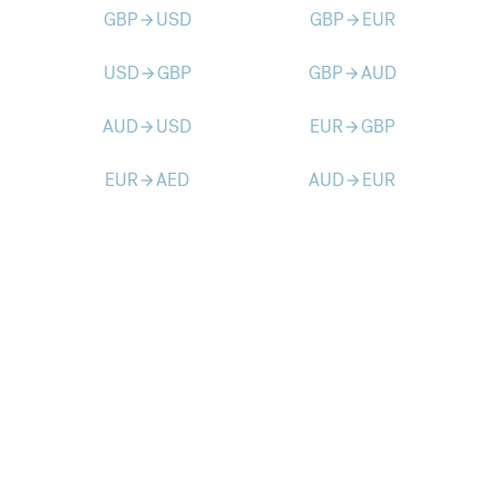
GBP
USD
GBP
EUR
arrow_forward
arrow_forward
USD
GBP
GBP
AUD
arrow_forward
arrow_forward
AUD
USD
EUR
GBP
arrow_forward
arrow_forward
EUR
AED
AUD
EUR
arrow_forward
arrow_forward