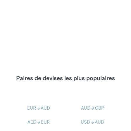
Paires de devises les plus populaires
EUR
AUD
AUD
GBP
arrow_forward
arrow_forward
AED
EUR
USD
AUD
arrow_forward
arrow_forward