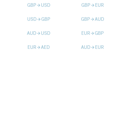
GBP
USD
GBP
EUR
arrow_forward
arrow_forward
USD
GBP
GBP
AUD
arrow_forward
arrow_forward
AUD
USD
EUR
GBP
arrow_forward
arrow_forward
EUR
AED
AUD
EUR
arrow_forward
arrow_forward