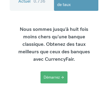
Actuel
0.736
de taux
Nous sommes jusqu'à huit fois
moins chers qu'une banque
classique. Obtenez des taux
meilleurs que ceux des banques
avec CurrencyFair.
Démarrez
arrow_forward