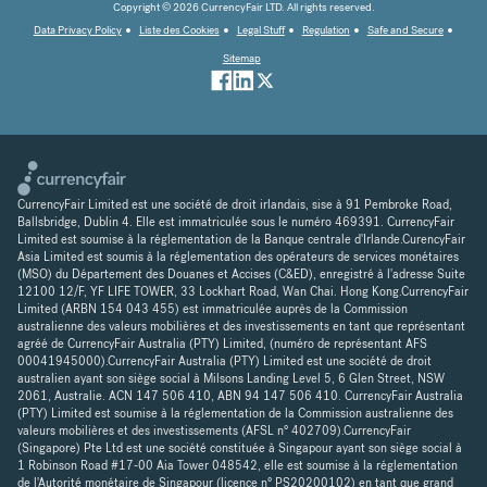
Copyright © 2026 CurrencyFair LTD. All rights reserved.
Data Privacy Policy
Liste des Cookies
Legal Stuff
Regulation
Safe and Secure
Sitemap
CurrencyFair Limited est une société de droit irlandais, sise à 91 Pembroke Road,
Ballsbridge, Dublin 4. Elle est immatriculée sous le numéro 469391. CurrencyFair
Limited est soumise à la réglementation de la Banque centrale d'Irlande.CurencyFair
Asia Limited est soumis à la réglementation des opérateurs de services monétaires
(MSO) du Département des Douanes et Accises (C&ED), enregistré à l'adresse Suite
12100 12/F, YF LIFE TOWER, 33 Lockhart Road, Wan Chai. Hong Kong.CurrencyFair
Limited (ARBN 154 043 455) est immatriculée auprès de la Commission
australienne des valeurs mobilières et des investissements en tant que représentant
agréé de CurrencyFair Australia (PTY) Limited, (numéro de représentant AFS
00041945000).CurrencyFair Australia (PTY) Limited est une société de droit
australien ayant son siège social à Milsons Landing Level 5, 6 Glen Street, NSW
2061, Australie. ACN 147 506 410, ABN 94 147 506 410. CurrencyFair Australia
(PTY) Limited est soumise à la réglementation de la Commission australienne des
valeurs mobilières et des investissements (AFSL n° 402709).CurrencyFair
(Singapore) Pte Ltd est une société constituée à Singapour ayant son siège social à
1 Robinson Road #17-00 Aia Tower 048542, elle est soumise à la réglementation
de l'Autorité monétaire de Singapour (licence n° PS20200102) en tant que grand