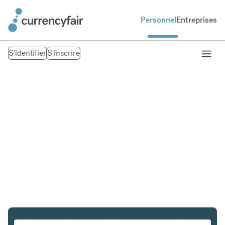
Personnel
Entreprises
S'identifier
S'inscrire
USD en GBP
Convertir Dollar américain en Livre sterling