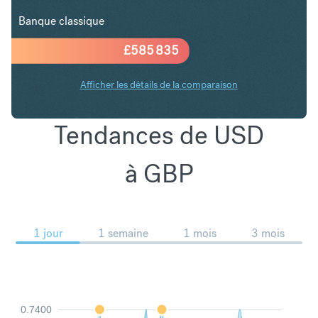
Banque classique
£
585 835
Afficher les détails de la comparaison
Tendances de USD
à GBP
1 jour
1 semaine
1 mois
3 mois
0.7400