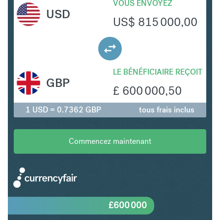
VOUS ENVOYEZ
USD
US$
815 000,00
LE BÉNÉFICIAIRE REÇOIT
GBP
£
600 000,50
1 USD = 0.7362 GBP
tous frais inclus
Commencez maintenant
£
600 000