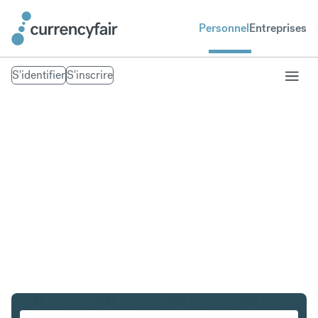
Personnel
Entreprises
S'identifier
S'inscrire
USD en GBP
Convertir Dollar américain en Livre sterling