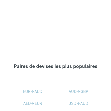
Paires de devises les plus populaires
EUR
AUD
AUD
GBP
arrow_forward
arrow_forward
AED
EUR
USD
AUD
arrow_forward
arrow_forward