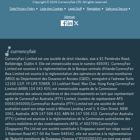
Copyright © 2026 CurrencyFair LTD. All rights reserved.
Data Privacy Policy
Liste des Cookies
Legal Stuff
Regulation
Safe and Secure
Sitemap
CurrencyFair Limited est une société de droit irlandais, sise à 91 Pembroke Road,
Ballsbridge, Dublin 4. Elle est immatriculée sous le numéro 469391. CurrencyFair
Limited est soumise à la réglementation de la Banque centrale d'Irlande.CurencyFair
Asia Limited est soumis à la réglementation des opérateurs de services monétaires
(MSO) du Département des Douanes et Accises (C&ED), enregistré à l'adresse Suite
12100 12/F, YF LIFE TOWER, 33 Lockhart Road, Wan Chai. Hong Kong.CurrencyFair
Limited (ARBN 154 043 455) est immatriculée auprès de la Commission
australienne des valeurs mobilières et des investissements en tant que représentant
agréé de CurrencyFair Australia (PTY) Limited, (numéro de représentant AFS
00041945000).CurrencyFair Australia (PTY) Limited est une société de droit
australien ayant son siège social à Milsons Landing Level 5, 6 Glen Street, NSW
2061, Australie. ACN 147 506 410, ABN 94 147 506 410. CurrencyFair Australia
(PTY) Limited est soumise à la réglementation de la Commission australienne des
valeurs mobilières et des investissements (AFSL n° 402709).CurrencyFair
(Singapore) Pte Ltd est une société constituée à Singapour ayant son siège social à
1 Robinson Road #17-00 Aia Tower 048542, elle est soumise à la réglementation
de l'Autorité monétaire de Singapour (licence n° PS20200102) en tant que grand