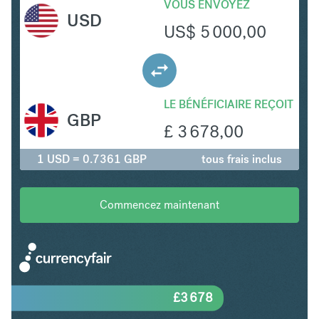
VOUS ENVOYEZ
USD
US$
5 000,00
LE BÉNÉFICIAIRE REÇOIT
GBP
£
3 678,00
1 USD = 0.7361 GBP
tous frais inclus
Commencez maintenant
£
3 678