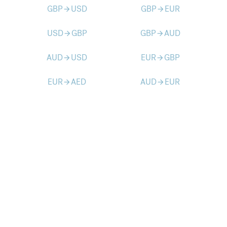
GBP
USD
GBP
EUR
arrow_forward
arrow_forward
USD
GBP
GBP
AUD
arrow_forward
arrow_forward
AUD
USD
EUR
GBP
arrow_forward
arrow_forward
EUR
AED
AUD
EUR
arrow_forward
arrow_forward