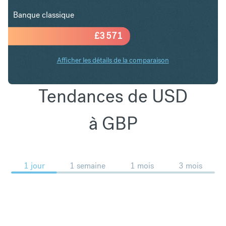
Banque classique
£
3 571
Afficher les détails de la comparaison
Tendances de USD
à GBP
1 jour
1 semaine
1 mois
3 mois