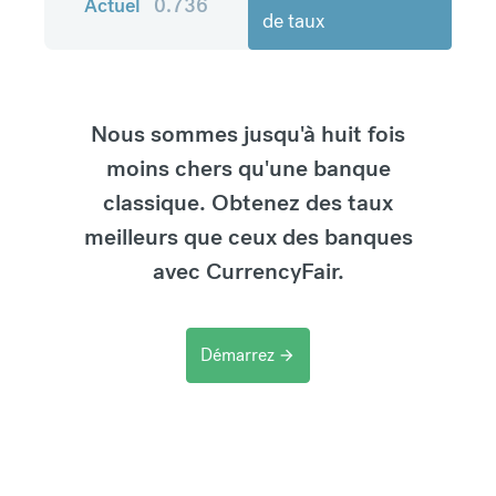
Actuel
0.736
de taux
Nous sommes jusqu'à huit fois
moins chers qu'une banque
classique. Obtenez des taux
meilleurs que ceux des banques
avec CurrencyFair.
Démarrez
arrow_forward