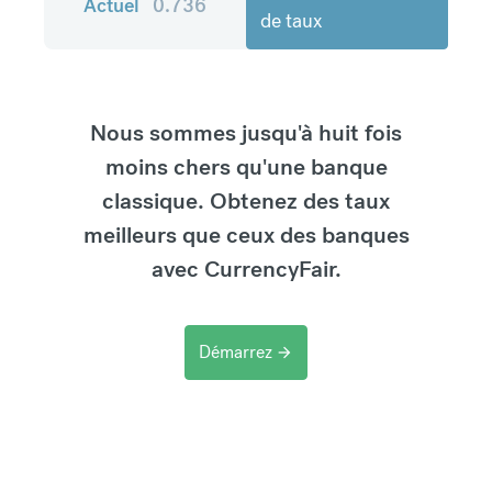
Actuel
0.736
de taux
Nous sommes jusqu'à huit fois
moins chers qu'une banque
classique. Obtenez des taux
meilleurs que ceux des banques
avec CurrencyFair.
Démarrez
arrow_forward