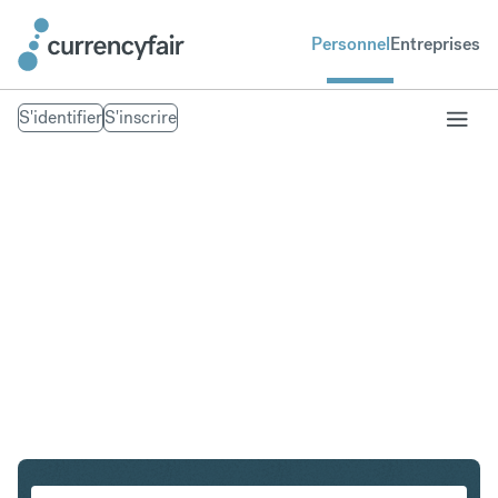
Personnel
Entreprises
S'identifier
S'inscrire
USD en GBP
Convertir Dollar américain en Livre sterling