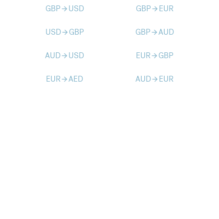
GBP
USD
GBP
EUR
arrow_forward
arrow_forward
USD
GBP
GBP
AUD
arrow_forward
arrow_forward
AUD
USD
EUR
GBP
arrow_forward
arrow_forward
EUR
AED
AUD
EUR
arrow_forward
arrow_forward