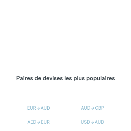
Paires de devises les plus populaires
EUR
AUD
AUD
GBP
arrow_forward
arrow_forward
AED
EUR
USD
AUD
arrow_forward
arrow_forward