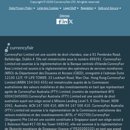
Copyright © 2026 CurrencyFair LTD. All rights reserved.
Data Privacy Policy
Liste des Cookies
Legal Stuff
Regulation
Safe and Secure
Sitemap
CurrencyFair Limited est une société de droit irlandais, sise à 91 Pembroke Road,
Ballsbridge, Dublin 4. Elle est immatriculée sous le numéro 469391. CurrencyFair
Limited est soumise à la réglementation de la Banque centrale d'Irlande.CurencyFair
Asia Limited est soumis à la réglementation des opérateurs de services monétaires
(MSO) du Département des Douanes et Accises (C&ED), enregistré à l'adresse Suite
12100 12/F, YF LIFE TOWER, 33 Lockhart Road, Wan Chai. Hong Kong.CurrencyFair
Limited (ARBN 154 043 455) est immatriculée auprès de la Commission
australienne des valeurs mobilières et des investissements en tant que représentant
agréé de CurrencyFair Australia (PTY) Limited, (numéro de représentant AFS
00041945000).CurrencyFair Australia (PTY) Limited est une société de droit
australien ayant son siège social à Milsons Landing Level 5, 6 Glen Street, NSW
2061, Australie. ACN 147 506 410, ABN 94 147 506 410. CurrencyFair Australia
(PTY) Limited est soumise à la réglementation de la Commission australienne des
valeurs mobilières et des investissements (AFSL n° 402709).CurrencyFair
(Singapore) Pte Ltd est une société constituée à Singapour ayant son siège social à
1 Robinson Road #17-00 Aia Tower 048542, elle est soumise à la réglementation
de l'Autorité monétaire de Singapour (licence n° PS20200102) en tant que grand