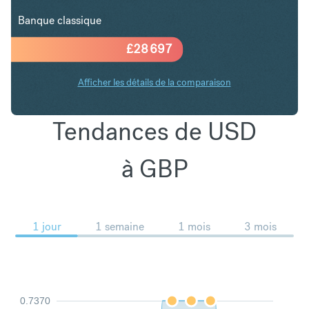
Banque classique
£
28 697
Afficher les détails de la comparaison
Tendances de USD
à GBP
1 jour
1 semaine
1 mois
3 mois
0.7370