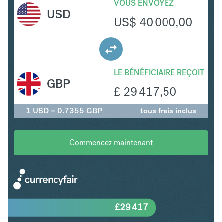
VOUS ENVOYEZ
USD
US$
40 000,00
LE BÉNÉFICIAIRE REÇOIT
GBP
£
29 417,50
1 USD = 0.7355 GBP
tous frais inclus
Commencez maintenant
£
29 417