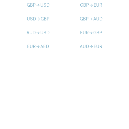
GBP
USD
GBP
EUR
arrow_forward
arrow_forward
USD
GBP
GBP
AUD
arrow_forward
arrow_forward
AUD
USD
EUR
GBP
arrow_forward
arrow_forward
EUR
AED
AUD
EUR
arrow_forward
arrow_forward