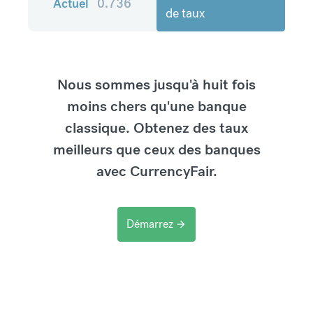
Actuel
0.736
de taux
Nous sommes jusqu'à huit fois
moins chers qu'une banque
classique. Obtenez des taux
meilleurs que ceux des banques
avec CurrencyFair.
Démarrez
arrow_forward