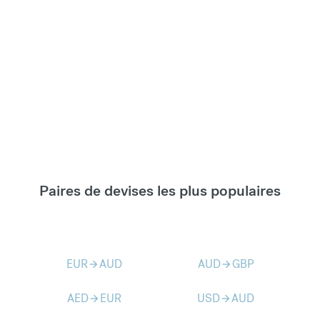
Paires de devises les plus populaires
EUR
AUD
AUD
GBP
arrow_forward
arrow_forward
AED
EUR
USD
AUD
arrow_forward
arrow_forward