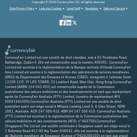
Copyright © 2026 CurrencyFair LTD. All rights reserved.
Data Privacy Policy
Liste des Cookies
Legal Stuff
Regulation
Safe and Secure
Sitemap
CurrencyFair Limited est une société de droit irlandais, sise à 91 Pembroke Road,
Ballsbridge, Dublin 4. Elle est immatriculée sous le numéro 469391. CurrencyFair
Limited est soumise à la réglementation de la Banque centrale d'Irlande.CurencyFair
Asia Limited est soumis à la réglementation des opérateurs de services monétaires
(MSO) du Département des Douanes et Accises (C&ED), enregistré à l'adresse Suite
12100 12/F, YF LIFE TOWER, 33 Lockhart Road, Wan Chai. Hong Kong.CurrencyFair
Limited (ARBN 154 043 455) est immatriculée auprès de la Commission
australienne des valeurs mobilières et des investissements en tant que représentant
agréé de CurrencyFair Australia (PTY) Limited, (numéro de représentant AFS
00041945000).CurrencyFair Australia (PTY) Limited est une société de droit
australien ayant son siège social à Milsons Landing Level 5, 6 Glen Street, NSW
2061, Australie. ACN 147 506 410, ABN 94 147 506 410. CurrencyFair Australia
(PTY) Limited est soumise à la réglementation de la Commission australienne des
valeurs mobilières et des investissements (AFSL n° 402709).CurrencyFair
(Singapore) Pte Ltd est une société constituée à Singapour ayant son siège social à
1 Robinson Road #17-00 Aia Tower 048542, elle est soumise à la réglementation
de l'Autorité monétaire de Singapour (licence n° PS20200102) en tant que grand