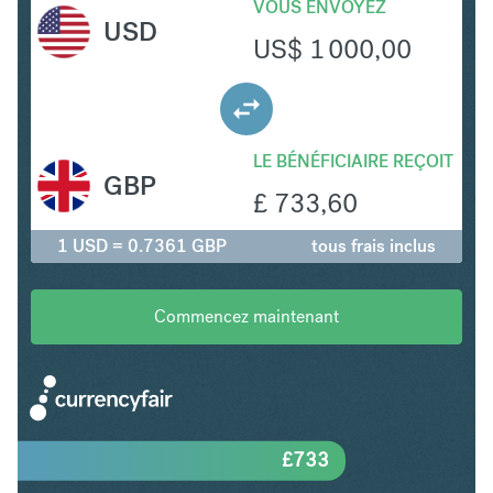
VOUS ENVOYEZ
USD
US$
1 000,00
LE BÉNÉFICIAIRE REÇOIT
GBP
£
733,60
1 USD = 0.7361 GBP
tous frais inclus
Commencez maintenant
£
733