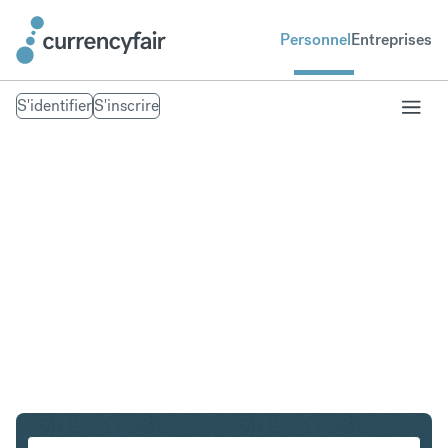
Personnel
Entreprises
S'identifier
S'inscrire
USD en GBP
Convertir Dollar américain en Livre sterling