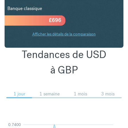
Banque classique
£
696
Afficher les détails de la comparaison
Tendances de USD
à GBP
1 jour
1 semaine
1 mois
3 mois
0.7400