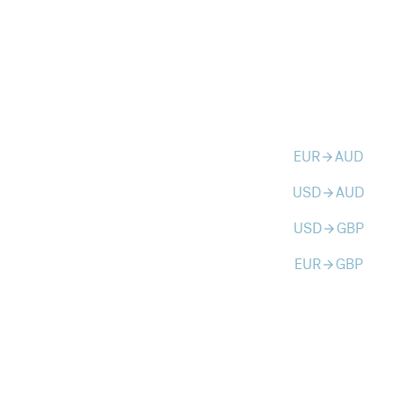
EUR
AUD
arrow_forward
USD
AUD
arrow_forward
USD
GBP
arrow_forward
EUR
GBP
arrow_forward