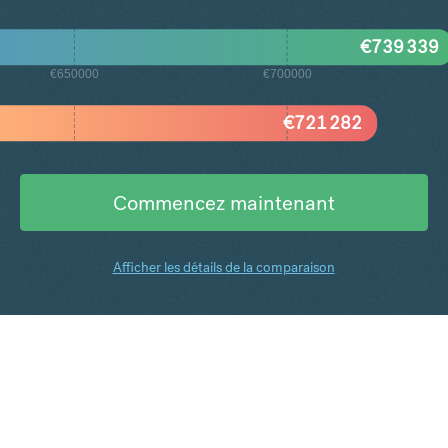
€
739 339
€650000
€700000
€
721 282
Commencez maintenant
Afficher les détails de la comparaison