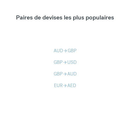
Paires de devises les plus populaires
AUD
GBP
arrow_forward
GBP
USD
arrow_forward
GBP
AUD
arrow_forward
EUR
AED
arrow_forward