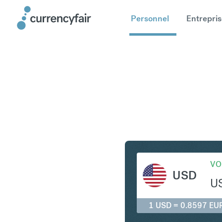
Personnel
Entrepris
USD en E
VO
USD
U
1 USD = 0.8597 EU