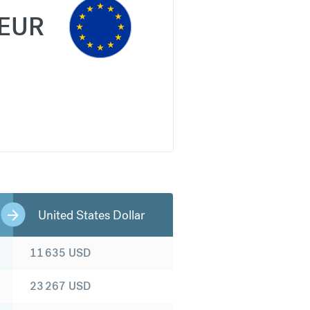
EUR
United States Dollar
11 635
USD
23 267
USD