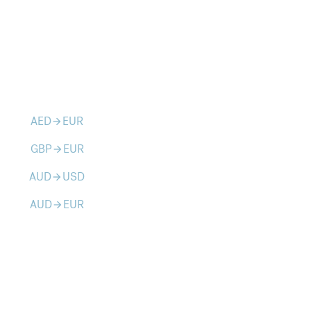
AED
EUR
arrow_forward
GBP
EUR
arrow_forward
AUD
USD
arrow_forward
AUD
EUR
arrow_forward