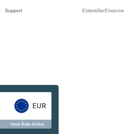
Support
S'identifier
S'inscrire
lar américain en Euro
EUR
tous frais inclus