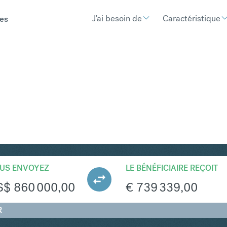
J'ai besoin de
Caractéristique
es
UR
Convertir Dol
US ENVOYEZ
LE BÉNÉFICIAIRE REÇOIT
S$
860 000,00
€
739 339,00
R