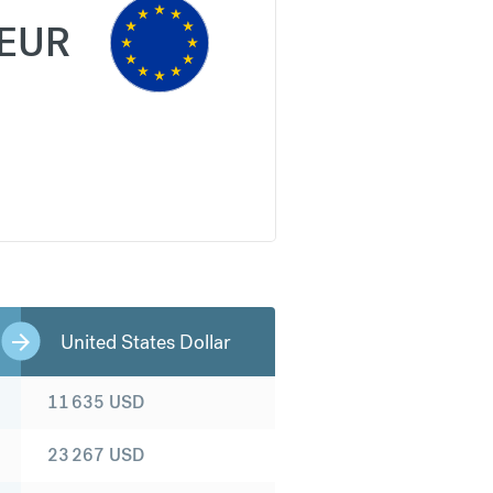
EUR
United States Dollar
11 635
USD
23 267
USD