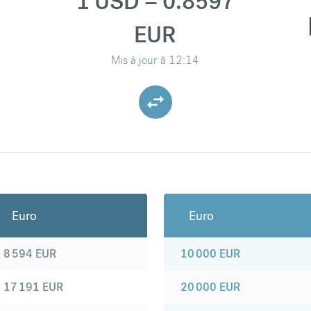
1 USD = 0.8597
EUR
Mis à jour à
12:14
Euro
Euro
8 594
EUR
10 000
EUR
17 191
EUR
20 000
EUR