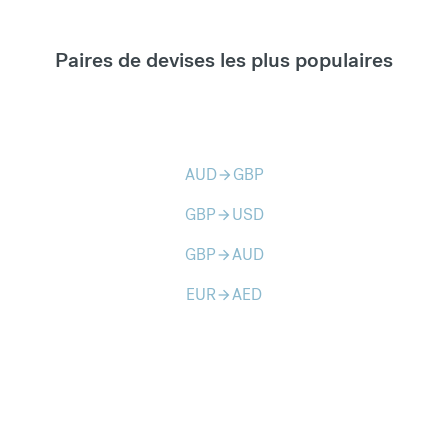
Paires de devises les plus populaires
AUD
GBP
arrow_forward
GBP
USD
arrow_forward
GBP
AUD
arrow_forward
EUR
AED
arrow_forward