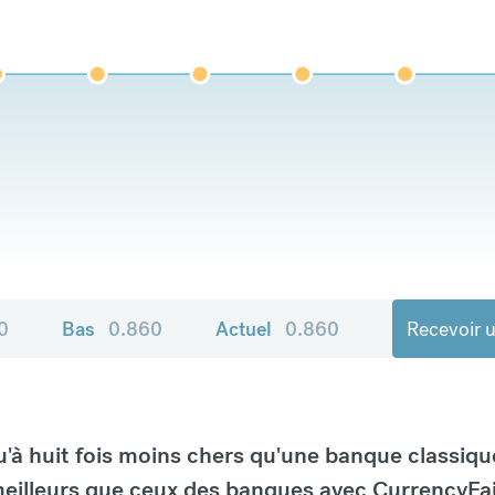
0
Bas
0.860
Actuel
0.860
Recevoir u
à huit fois moins chers qu'une banque classiqu
eilleurs que ceux des banques avec CurrencyFai