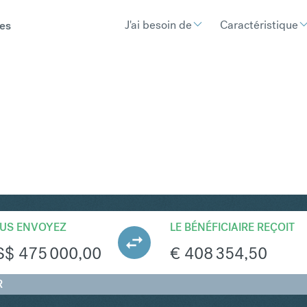
J'ai besoin de
Caractéristique
es
UR
Convertir Dol
US ENVOYEZ
LE BÉNÉFICIAIRE REÇOIT
S$
475 000,00
€
408 354,50
R