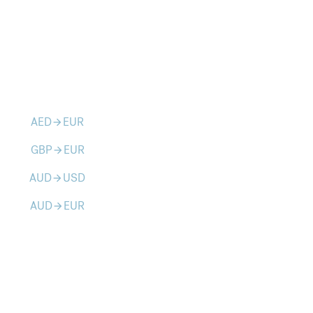
AED
EUR
arrow_forward
GBP
EUR
arrow_forward
AUD
USD
arrow_forward
AUD
EUR
arrow_forward