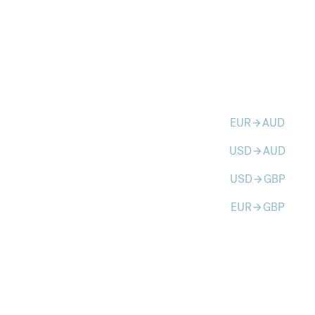
EUR
AUD
arrow_forward
USD
AUD
arrow_forward
USD
GBP
arrow_forward
EUR
GBP
arrow_forward