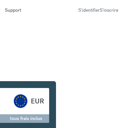
Support
S'identifier
S'inscrire
lar américain en Euro
EUR
tous frais inclus