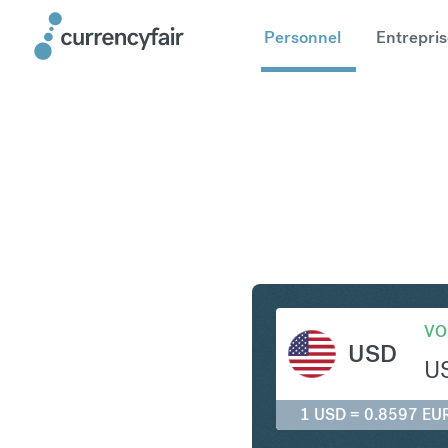
Personnel
Entrepris
USD en E
VO
USD
U
1 USD = 0.8597 EU