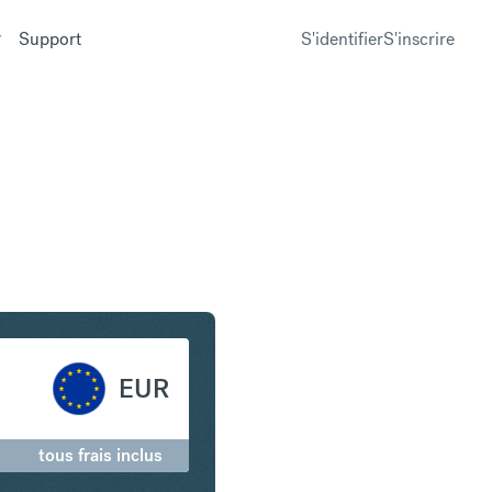
Support
S'identifier
S'inscrire
lar américain en Euro
EUR
tous frais inclus