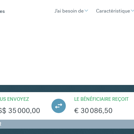
J'ai besoin de
Caractéristique
es
UR
Convertir Dol
US ENVOYEZ
LE BÉNÉFICIAIRE REÇOIT
S$
35 000,00
€
30 086,50
R