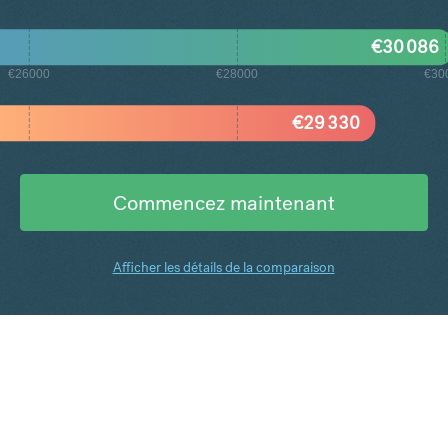
€
30 086
€26000
€28000
€30
€
29 330
Commencez maintenant
Afficher les détails de la comparaison