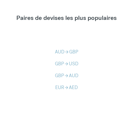
Paires de devises les plus populaires
AUD
GBP
arrow_forward
GBP
USD
arrow_forward
GBP
AUD
arrow_forward
EUR
AED
arrow_forward