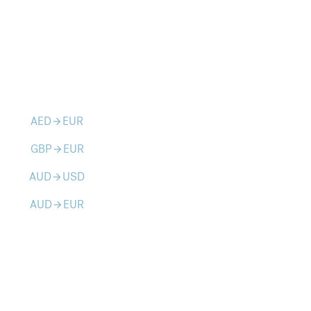
AED
EUR
arrow_forward
GBP
EUR
arrow_forward
AUD
USD
arrow_forward
AUD
EUR
arrow_forward