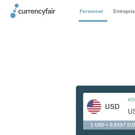
Personnel
Entrepris
USD en E
VO
USD
U
1 USD = 0.8597 EU