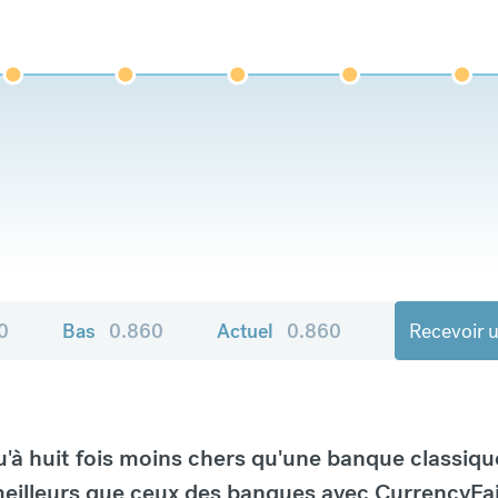
0
Bas
0.860
Actuel
0.860
Recevoir u
à huit fois moins chers qu'une banque classiqu
eilleurs que ceux des banques avec CurrencyFai