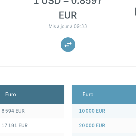
1 USD = 0.8597
EUR
Mis à jour à
09:33
Euro
Euro
8 594
EUR
10 000
EUR
17 191
EUR
20 000
EUR