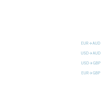
EUR
AUD
arrow_forward
USD
AUD
arrow_forward
USD
GBP
arrow_forward
EUR
GBP
arrow_forward