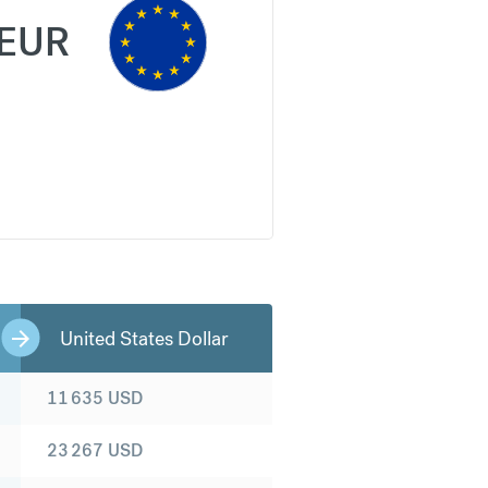
EUR
United States Dollar
11 635
USD
23 267
USD