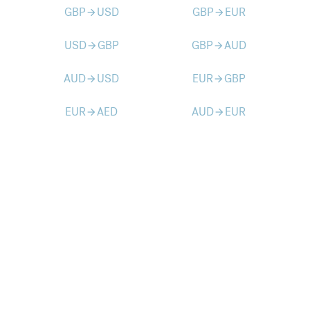
GBP
USD
GBP
EUR
arrow_forward
arrow_forward
USD
GBP
GBP
AUD
arrow_forward
arrow_forward
AUD
USD
EUR
GBP
arrow_forward
arrow_forward
EUR
AED
AUD
EUR
arrow_forward
arrow_forward