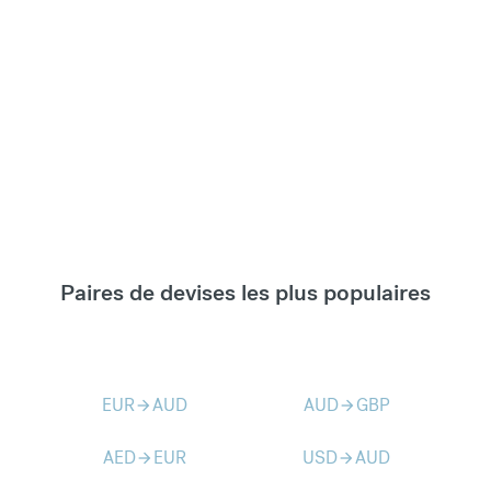
Paires de devises les plus populaires
EUR
AUD
AUD
GBP
arrow_forward
arrow_forward
AED
EUR
USD
AUD
arrow_forward
arrow_forward