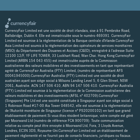
CurrencyFair Limited est une société de droit irlandais, sise à 91 Pembroke Road,
Ballsbridge, Dublin 4. Elle est immatriculée sous le numéro 469391. CurrencyFair
Limited est soumise à la réglementation de la Banque centrale d'Irlande.CurencyFair
Asia Limited est soumis à la réglementation des opérateurs de services monétaires
(MSO) du Département des Douanes et Accises (C&ED), enregistré à l'adresse Suite
12100 12/F, YF LIFE TOWER, 33 Lockhart Road, Wan Chai. Hong Kong.CurrencyFair
Limited (ARBN 154 043 455) est immatriculée auprès de la Commission
australienne des valeurs mobilières et des investissements en tant que représentant
agréé de CurrencyFair Australia (PTY) Limited, (numéro de représentant AFS
00041945000).CurrencyFair Australia (PTY) Limited est une société de droit
australien ayant son siège social à Milsons Landing Level 5, 6 Glen Street, NSW
2061, Australie. ACN 147 506 410, ABN 94 147 506 410. CurrencyFair Australia
(PTY) Limited est soumise à la réglementation de la Commission australienne des
valeurs mobilières et des investissements (AFSL n° 402709).CurrencyFair
(Singapore) Pte Ltd est une société constituée à Singapour ayant son siège social à
1 Robinson Road #17-00 Aia Tower 048542, elle est soumise à la réglementation
de l'Autorité monétaire de Singapour (licence n° PS20200102) en tant que grand
établissement de paiement.Si vous êtes résident britannique, votre compte est géré
par Moorwand Ltd (numéro de référence FCA 900709). Toute communication
relative au compte peut être envoyée à Moorwand Ltd, Fora, 3 Lloyds Avenue,
Londres, EC3N 3DS, Royaume-Uni.CurrencyFair Limited est un établissement de
paiement réglementé et ne fournit pas de conseils financiers, juridiques ou fiscaux.