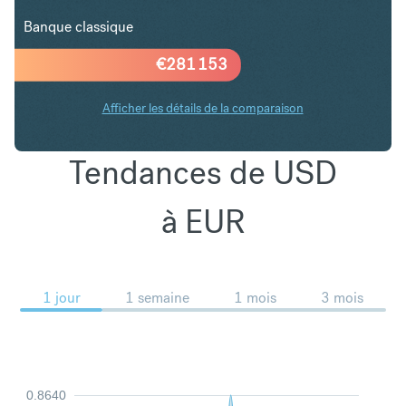
Banque classique
€
281 153
Afficher les détails de la comparaison
Tendances de USD
à EUR
1 jour
1 semaine
1 mois
3 mois
0.8640