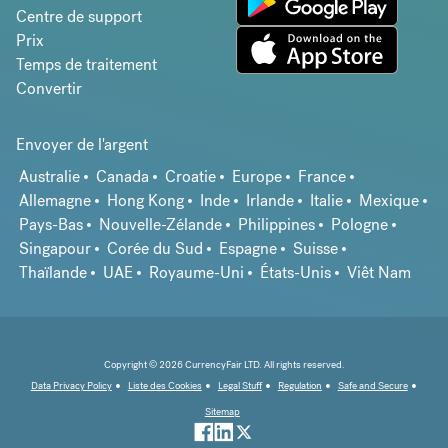
Centre de support
Prix
Temps de traitement
Convertir
Envoyer de l'argent
Australie
Canada
Croatie
Europe
France
Allemagne
Hong Kong
Inde
Irlande
Italie
Mexique
Pays-Bas
Nouvelle-Zélande
Philippines
Pologne
Singapour
Corée du Sud
Espagne
Suisse
Thaïlande
UAE
Royaume-Uni
États-Unis
Viêt Nam
Copyright © 2026 CurrencyFair LTD. All rights reserved.
Data Privacy Policy
Liste des Cookies
Legal Stuff
Regulation
Safe and Secure
Sitemap