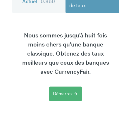
Actuel
0.860
de taux
Nous sommes jusqu'à huit fois
moins chers qu'une banque
classique. Obtenez des taux
meilleurs que ceux des banques
avec CurrencyFair.
Démarrez
arrow_forward