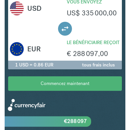
VOUS ENVOYEZ
USD
US$
335 000,00
LE BÉNÉFICIAIRE REÇOIT
EUR
€
288 097,00
1 USD = 0.86 EUR
tous frais inclus
Commencez maintenant
€
288 097