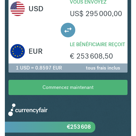
VOUS ENVOYEZ
USD
US$
295 000,00
LE BÉNÉFICIAIRE REÇOIT
EUR
€
253 608,50
1 USD = 0.8597 EUR
tous frais inclus
Commencez maintenant
€
253 608