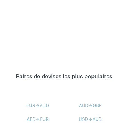
Paires de devises les plus populaires
EUR
AUD
AUD
GBP
arrow_forward
arrow_forward
AED
EUR
USD
AUD
arrow_forward
arrow_forward