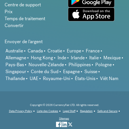
Centre de support
Prix
Temps de traitement
Convertir
Envoyer de l'argent
Australie
Canada
Croatie
Europe
France
Allemagne
Hong Kong
Inde
Irlande
Italie
Mexique
Pays-Bas
Nouvelle-Zélande
Philippines
Pologne
Singapour
Corée du Sud
Espagne
Suisse
Thaïlande
UAE
Royaume-Uni
États-Unis
Viêt Nam
Copyright © 2026 CurrencyFair LTD. All rights reserved.
Data Privacy Policy
Liste des Cookies
Legal Stuff
Regulation
Safe and Secure
Sitemap