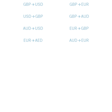
GBP
USD
GBP
EUR
arrow_forward
arrow_forward
USD
GBP
GBP
AUD
arrow_forward
arrow_forward
AUD
USD
EUR
GBP
arrow_forward
arrow_forward
EUR
AED
AUD
EUR
arrow_forward
arrow_forward