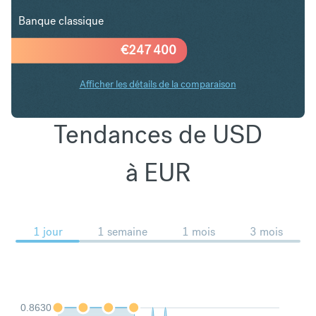
Banque classique
€
247 400
Afficher les détails de la comparaison
Tendances de USD
à EUR
1 jour
1 semaine
1 mois
3 mois
0.8630