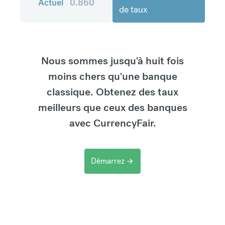
Actuel
0.860
de taux
Nous sommes jusqu'à huit fois
moins chers qu'une banque
classique. Obtenez des taux
meilleurs que ceux des banques
avec CurrencyFair.
Démarrez
arrow_forward