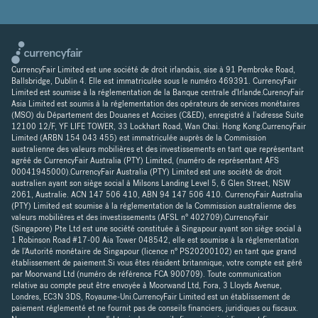
CurrencyFair Limited est une société de droit irlandais, sise à 91 Pembroke Road,
Ballsbridge, Dublin 4. Elle est immatriculée sous le numéro 469391. CurrencyFair
Limited est soumise à la réglementation de la Banque centrale d'Irlande.CurencyFair
Asia Limited est soumis à la réglementation des opérateurs de services monétaires
(MSO) du Département des Douanes et Accises (C&ED), enregistré à l'adresse Suite
12100 12/F, YF LIFE TOWER, 33 Lockhart Road, Wan Chai. Hong Kong.CurrencyFair
Limited (ARBN 154 043 455) est immatriculée auprès de la Commission
australienne des valeurs mobilières et des investissements en tant que représentant
agréé de CurrencyFair Australia (PTY) Limited, (numéro de représentant AFS
00041945000).CurrencyFair Australia (PTY) Limited est une société de droit
australien ayant son siège social à Milsons Landing Level 5, 6 Glen Street, NSW
2061, Australie. ACN 147 506 410, ABN 94 147 506 410. CurrencyFair Australia
(PTY) Limited est soumise à la réglementation de la Commission australienne des
valeurs mobilières et des investissements (AFSL n° 402709).CurrencyFair
(Singapore) Pte Ltd est une société constituée à Singapour ayant son siège social à
1 Robinson Road #17-00 Aia Tower 048542, elle est soumise à la réglementation
de l'Autorité monétaire de Singapour (licence n° PS20200102) en tant que grand
établissement de paiement.Si vous êtes résident britannique, votre compte est géré
par Moorwand Ltd (numéro de référence FCA 900709). Toute communication
relative au compte peut être envoyée à Moorwand Ltd, Fora, 3 Lloyds Avenue,
Londres, EC3N 3DS, Royaume-Uni.CurrencyFair Limited est un établissement de
paiement réglementé et ne fournit pas de conseils financiers, juridiques ou fiscaux.