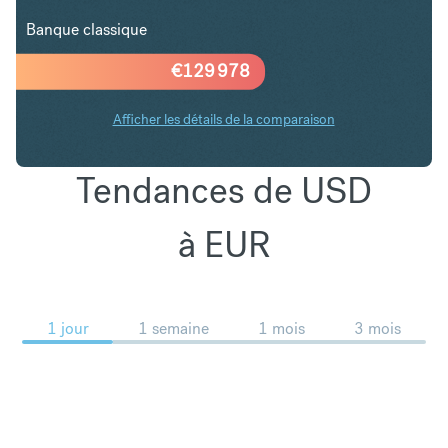
Banque classique
€
129 978
Afficher les détails de la comparaison
Tendances de USD
à EUR
1 jour
1 semaine
1 mois
3 mois