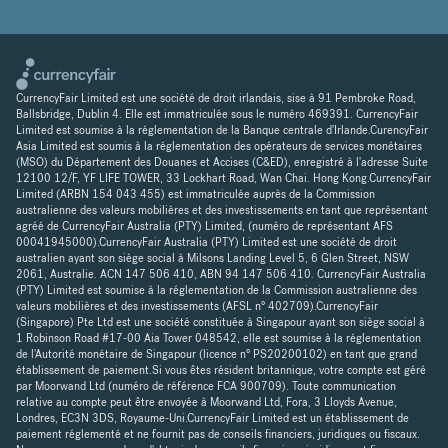
CurrencyFair Limited est une société de droit irlandais, sise à 91 Pembroke Road,
Ballsbridge, Dublin 4. Elle est immatriculée sous le numéro 469391. CurrencyFair
Limited est soumise à la réglementation de la Banque centrale d'Irlande.CurencyFair
Asia Limited est soumis à la réglementation des opérateurs de services monétaires
(MSO) du Département des Douanes et Accises (C&ED), enregistré à l'adresse Suite
12100 12/F, YF LIFE TOWER, 33 Lockhart Road, Wan Chai. Hong Kong.CurrencyFair
Limited (ARBN 154 043 455) est immatriculée auprès de la Commission
australienne des valeurs mobilières et des investissements en tant que représentant
agréé de CurrencyFair Australia (PTY) Limited, (numéro de représentant AFS
00041945000).CurrencyFair Australia (PTY) Limited est une société de droit
australien ayant son siège social à Milsons Landing Level 5, 6 Glen Street, NSW
2061, Australie. ACN 147 506 410, ABN 94 147 506 410. CurrencyFair Australia
(PTY) Limited est soumise à la réglementation de la Commission australienne des
valeurs mobilières et des investissements (AFSL n° 402709).CurrencyFair
(Singapore) Pte Ltd est une société constituée à Singapour ayant son siège social à
1 Robinson Road #17-00 Aia Tower 048542, elle est soumise à la réglementation
de l'Autorité monétaire de Singapour (licence n° PS20200102) en tant que grand
établissement de paiement.Si vous êtes résident britannique, votre compte est géré
par Moorwand Ltd (numéro de référence FCA 900709). Toute communication
relative au compte peut être envoyée à Moorwand Ltd, Fora, 3 Lloyds Avenue,
Londres, EC3N 3DS, Royaume-Uni.CurrencyFair Limited est un établissement de
paiement réglementé et ne fournit pas de conseils financiers, juridiques ou fiscaux.