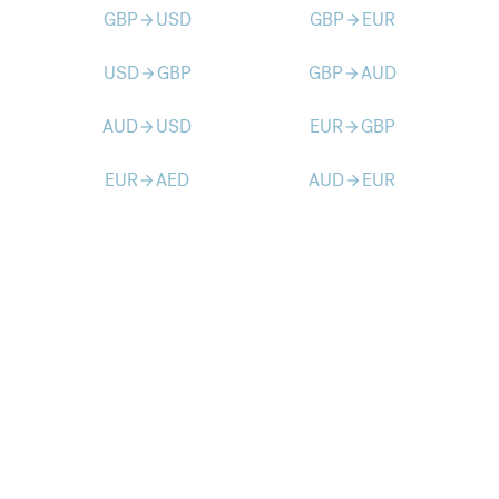
GBP
USD
GBP
EUR
arrow_forward
arrow_forward
USD
GBP
GBP
AUD
arrow_forward
arrow_forward
AUD
USD
EUR
GBP
arrow_forward
arrow_forward
EUR
AED
AUD
EUR
arrow_forward
arrow_forward