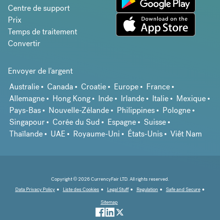
Centre de support
Prix
Temps de traitement
Convertir
Envoyer de l'argent
Australie
Canada
Croatie
Europe
France
Allemagne
Hong Kong
Inde
Irlande
Italie
Mexique
Pays-Bas
Nouvelle-Zélande
Philippines
Pologne
Singapour
Corée du Sud
Espagne
Suisse
Thaïlande
UAE
Royaume-Uni
États-Unis
Viêt Nam
Copyright © 2026 CurrencyFair LTD. All rights reserved.
Data Privacy Policy
Liste des Cookies
Legal Stuff
Regulation
Safe and Secure
Sitemap