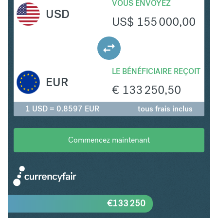
VOUS ENVOYEZ
USD
US$
155 000,00
LE BÉNÉFICIAIRE REÇOIT
EUR
€
133 250,50
1 USD = 0.8597 EUR
tous frais inclus
Commencez maintenant
€
133 250