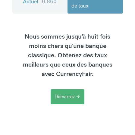
Actuel
0.860
de taux
Nous sommes jusqu'à huit fois
moins chers qu'une banque
classique. Obtenez des taux
meilleurs que ceux des banques
avec CurrencyFair.
Démarrez
arrow_forward