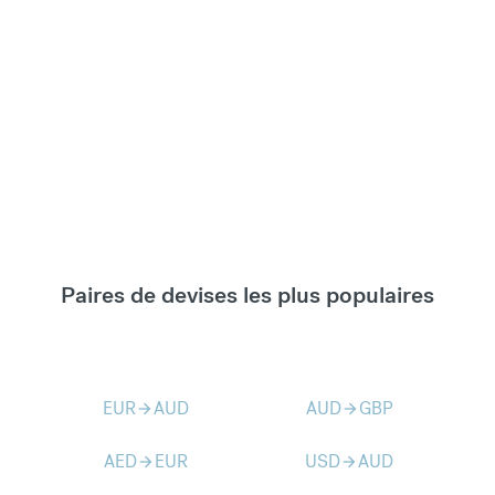
Paires de devises les plus populaires
EUR
AUD
AUD
GBP
arrow_forward
arrow_forward
AED
EUR
USD
AUD
arrow_forward
arrow_forward