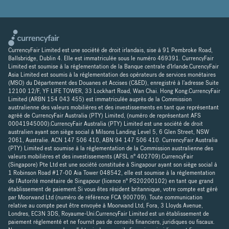
CurrencyFair Limited est une société de droit irlandais, sise à 91 Pembroke Road,
Ballsbridge, Dublin 4. Elle est immatriculée sous le numéro 469391. CurrencyFair
Limited est soumise à la réglementation de la Banque centrale d'Irlande.CurencyFair
Asia Limited est soumis à la réglementation des opérateurs de services monétaires
(MSO) du Département des Douanes et Accises (C&ED), enregistré à l'adresse Suite
12100 12/F, YF LIFE TOWER, 33 Lockhart Road, Wan Chai. Hong Kong.CurrencyFair
Limited (ARBN 154 043 455) est immatriculée auprès de la Commission
australienne des valeurs mobilières et des investissements en tant que représentant
agréé de CurrencyFair Australia (PTY) Limited, (numéro de représentant AFS
00041945000).CurrencyFair Australia (PTY) Limited est une société de droit
australien ayant son siège social à Milsons Landing Level 5, 6 Glen Street, NSW
2061, Australie. ACN 147 506 410, ABN 94 147 506 410. CurrencyFair Australia
(PTY) Limited est soumise à la réglementation de la Commission australienne des
valeurs mobilières et des investissements (AFSL n° 402709).CurrencyFair
(Singapore) Pte Ltd est une société constituée à Singapour ayant son siège social à
1 Robinson Road #17-00 Aia Tower 048542, elle est soumise à la réglementation
de l'Autorité monétaire de Singapour (licence n° PS20200102) en tant que grand
établissement de paiement.Si vous êtes résident britannique, votre compte est géré
par Moorwand Ltd (numéro de référence FCA 900709). Toute communication
relative au compte peut être envoyée à Moorwand Ltd, Fora, 3 Lloyds Avenue,
Londres, EC3N 3DS, Royaume-Uni.CurrencyFair Limited est un établissement de
paiement réglementé et ne fournit pas de conseils financiers, juridiques ou fiscaux.