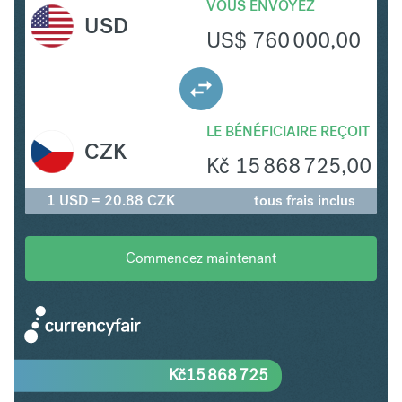
VOUS ENVOYEZ
USD
US$
760 000,00
LE BÉNÉFICIAIRE REÇOIT
CZK
Kč
15 868 725,00
1 USD = 20.88 CZK
tous frais inclus
Commencez maintenant
Kč
15 868 725