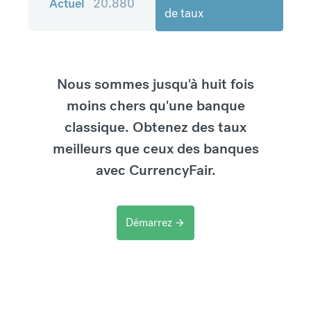
Actuel
20.880
de taux
Nous sommes jusqu'à huit fois
moins chers qu'une banque
classique. Obtenez des taux
meilleurs que ceux des banques
avec CurrencyFair.
Démarrez
arrow_forward