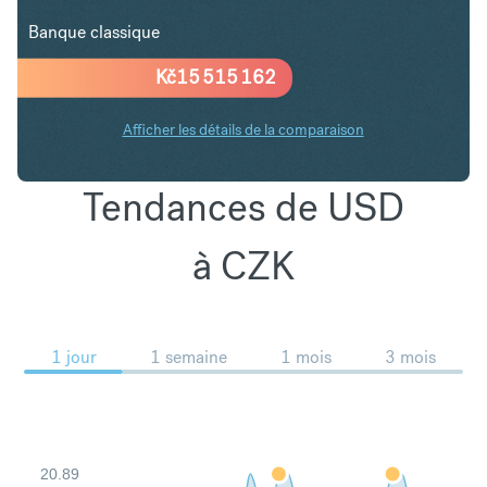
Banque classique
Kč
15 515 162
Afficher les détails de la comparaison
Tendances de USD
à CZK
1 jour
1 semaine
1 mois
3 mois
20.89