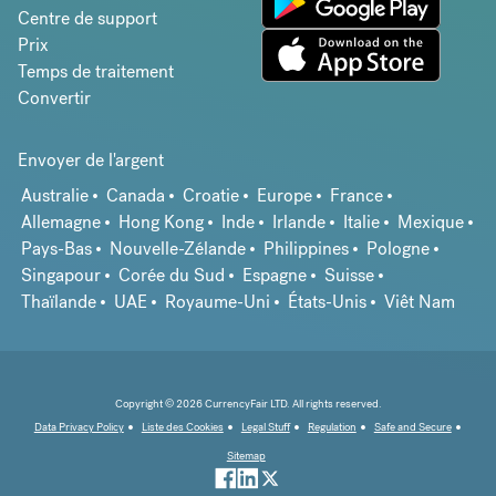
Centre de support
Prix
Temps de traitement
Convertir
Envoyer de l'argent
Australie
Canada
Croatie
Europe
France
Allemagne
Hong Kong
Inde
Irlande
Italie
Mexique
Pays-Bas
Nouvelle-Zélande
Philippines
Pologne
Singapour
Corée du Sud
Espagne
Suisse
Thaïlande
UAE
Royaume-Uni
États-Unis
Viêt Nam
Copyright © 2026 CurrencyFair LTD. All rights reserved.
Data Privacy Policy
Liste des Cookies
Legal Stuff
Regulation
Safe and Secure
Sitemap