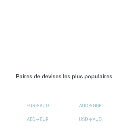
Paires de devises les plus populaires
EUR
AUD
AUD
GBP
arrow_forward
arrow_forward
AED
EUR
USD
AUD
arrow_forward
arrow_forward