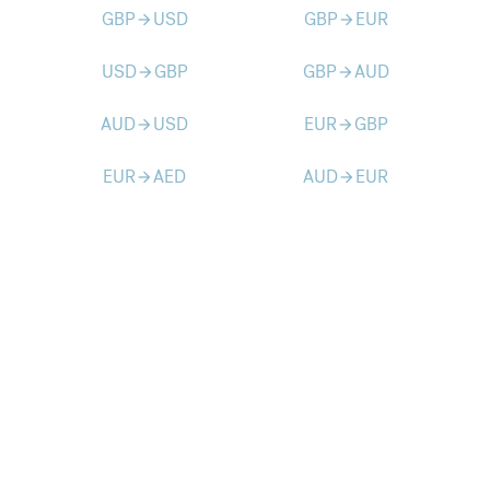
GBP
USD
GBP
EUR
arrow_forward
arrow_forward
USD
GBP
GBP
AUD
arrow_forward
arrow_forward
AUD
USD
EUR
GBP
arrow_forward
arrow_forward
EUR
AED
AUD
EUR
arrow_forward
arrow_forward