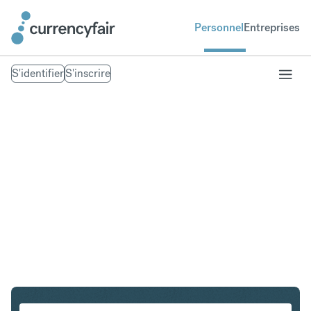
Personnel
Entreprises
S'identifier
S'inscrire
USD en CZK
Convertir Dollar américain en Couronne tchèque