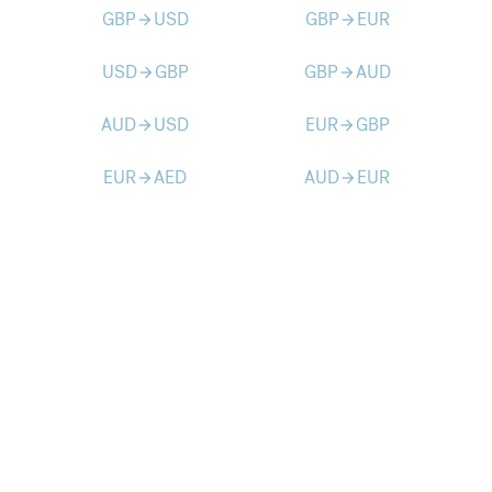
GBP
USD
GBP
EUR
arrow_forward
arrow_forward
USD
GBP
GBP
AUD
arrow_forward
arrow_forward
AUD
USD
EUR
GBP
arrow_forward
arrow_forward
EUR
AED
AUD
EUR
arrow_forward
arrow_forward