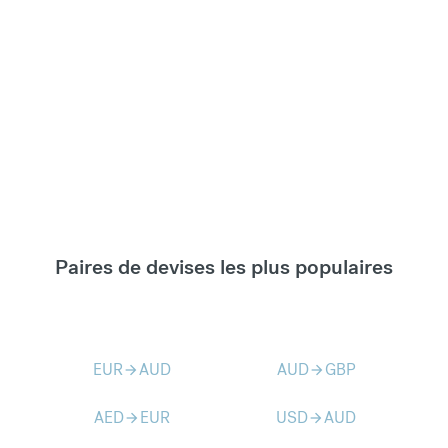
Paires de devises les plus populaires
EUR
AUD
AUD
GBP
arrow_forward
arrow_forward
AED
EUR
USD
AUD
arrow_forward
arrow_forward