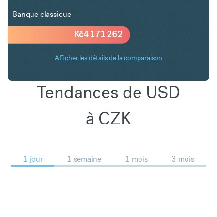
Banque classique
Kč
4 171 262
Afficher les détails de la comparaison
Tendances de USD
à CZK
1 jour
1 semaine
1 mois
3 mois