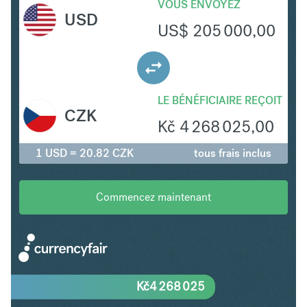
VOUS ENVOYEZ
USD
US$
205 000,00
LE BÉNÉFICIAIRE REÇOIT
CZK
Kč
4 268 025,00
1 USD = 20.82 CZK
tous frais inclus
Commencez maintenant
Kč
4 268 025