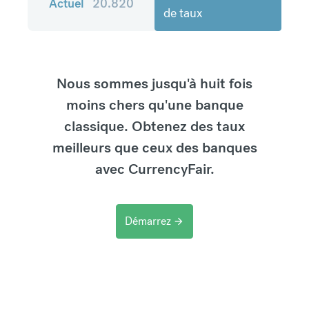
Actuel
20.820
de taux
Nous sommes jusqu'à huit fois
moins chers qu'une banque
classique. Obtenez des taux
meilleurs que ceux des banques
avec CurrencyFair.
Démarrez
arrow_forward