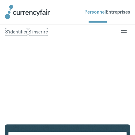
Personnel
Entreprises
S'identifier
S'inscrire
USD en CZK
Convertir Dollar américain en Couronne tchèque