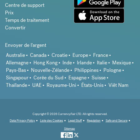
Centre de support
Prix
Temps de traitement
Convertir
Envoyer de l'argent
Australie
Canada
Croatie
Europe
France
Allemagne
Hong Kong
Inde
Irlande
Italie
Mexique
Pays-Bas
Nouvelle-Zélande
Philippines
Pologne
Singapour
Corée du Sud
Espagne
Suisse
Thaïlande
UAE
Royaume-Uni
États-Unis
Viêt Nam
Copyright © 2026 CurrencyFair LTD. All rights reserved.
Data Privacy Policy
Liste des Cookies
Legal Stuff
Regulation
Safe and Secure
Sitemap