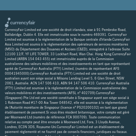
CurrencyFair Limited est une société de droit irlandais, sise à 91 Pembroke Road,
Ballsbridge, Dublin 4. Elle est immatriculée sous le numéro 469391. CurrencyFair
Limited est soumise à la réglementation de la Banque centrale d'Irlande.CurencyFair
Asia Limited est soumis à la réglementation des opérateurs de services monétaires
(MSO) du Département des Douanes et Accises (C&ED), enregistré à l'adresse Suite
12100 12/F, YF LIFE TOWER, 33 Lockhart Road, Wan Chai. Hong Kong.CurrencyFair
Limited (ARBN 154 043 455) est immatriculée auprès de la Commission
australienne des valeurs mobilières et des investissements en tant que représentant
agréé de CurrencyFair Australia (PTY) Limited, (numéro de représentant AFS
00041945000).CurrencyFair Australia (PTY) Limited est une société de droit
australien ayant son siège social à Milsons Landing Level 5, 6 Glen Street, NSW
2061, Australie. ACN 147 506 410, ABN 94 147 506 410. CurrencyFair Australia
(PTY) Limited est soumise à la réglementation de la Commission australienne des
valeurs mobilières et des investissements (AFSL n° 402709).CurrencyFair
(Singapore) Pte Ltd est une société constituée à Singapour ayant son siège social à
1 Robinson Road #17-00 Aia Tower 048542, elle est soumise à la réglementation
de l'Autorité monétaire de Singapour (licence n° PS20200102) en tant que grand
établissement de paiement.Si vous êtes résident britannique, votre compte est géré
par Moorwand Ltd (numéro de référence FCA 900709). Toute communication
relative au compte peut être envoyée à Moorwand Ltd, Fora, 3 Lloyds Avenue,
Londres, EC3N 3DS, Royaume-Uni.CurrencyFair Limited est un établissement de
paiement réglementé et ne fournit pas de conseils financiers, juridiques ou fiscaux.