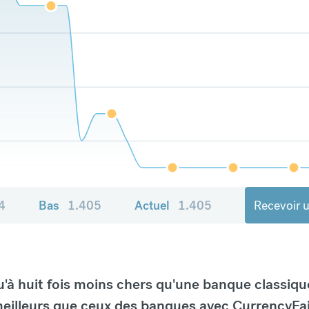
4
Bas
1.405
Actuel
1.405
Recevoir u
à huit fois moins chers qu'une banque classiqu
eilleurs que ceux des banques avec CurrencyFai