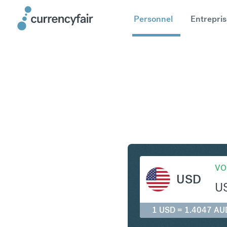
Personnel
Entrepris
USD en A
VO
USD
U
1 USD = 1.4047 AU