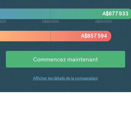
A$
877 933
000
A$800000
A$850000
A$
857 594
Commencez maintenant
Afficher les détails de la comparaison