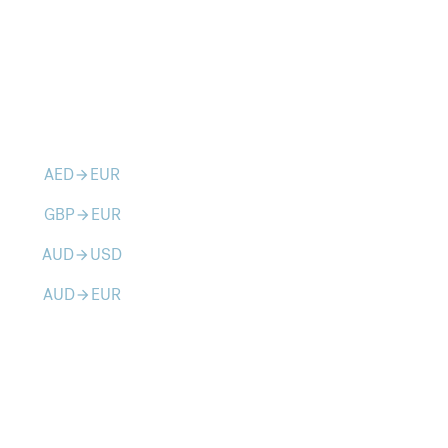
AED
EUR
arrow_forward
GBP
EUR
arrow_forward
AUD
USD
arrow_forward
AUD
EUR
arrow_forward