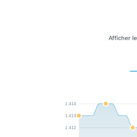
Afficher l
1.414
1.413
1.412