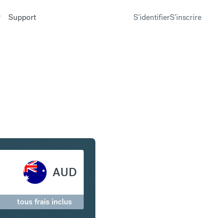
Support
S'identifier
S'inscrire
n en Dollar australien
AUD
tous frais inclus