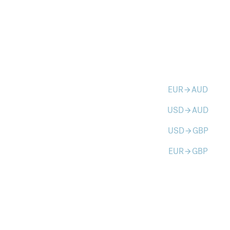
EUR
AUD
arrow_forward
USD
AUD
arrow_forward
USD
GBP
arrow_forward
EUR
GBP
arrow_forward