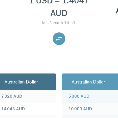
1 USD = 1.4047
AUD
Mis à jour à
14:51
Australian Dollar
Australian Dollar
7 020
AUD
5 000
AUD
14 043
AUD
10 000
AUD