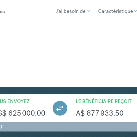
J'ai besoin de
Caractéristique
es
UD
Convertir Dollar américai
US ENVOYEZ
LE BÉNÉFICIAIRE REÇOIT
S$
625 000,00
A$
877 933,50
D