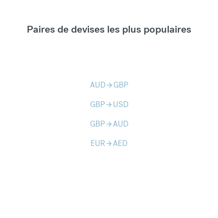
Paires de devises les plus populaires
AUD
GBP
arrow_forward
GBP
USD
arrow_forward
GBP
AUD
arrow_forward
EUR
AED
arrow_forward