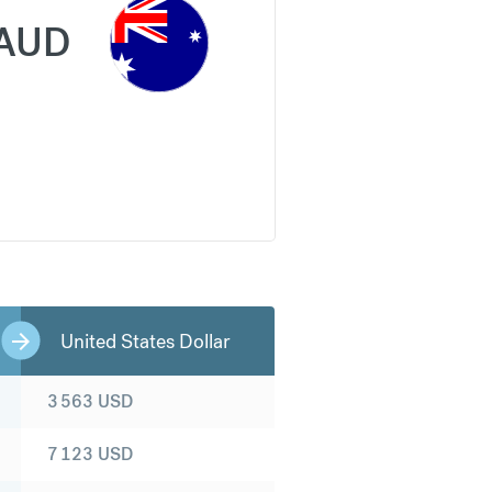
AUD
United States Dollar
3 563
USD
7 123
USD