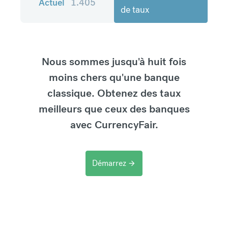
Actuel
1.405
de taux
Nous sommes jusqu'à huit fois
moins chers qu'une banque
classique. Obtenez des taux
meilleurs que ceux des banques
avec CurrencyFair.
Démarrez
arrow_forward