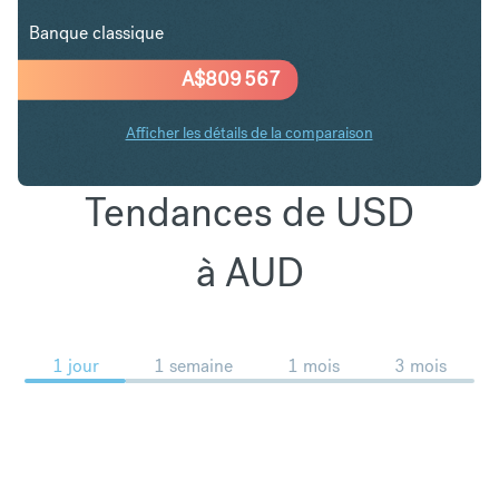
Banque classique
A$
809 567
Afficher les détails de la comparaison
Tendances de USD
à AUD
1 jour
1 semaine
1 mois
3 mois