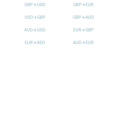
GBP
USD
GBP
EUR
arrow_forward
arrow_forward
USD
GBP
GBP
AUD
arrow_forward
arrow_forward
AUD
USD
EUR
GBP
arrow_forward
arrow_forward
EUR
AED
AUD
EUR
arrow_forward
arrow_forward