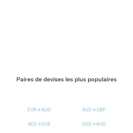
Paires de devises les plus populaires
EUR
AUD
AUD
GBP
arrow_forward
arrow_forward
AED
EUR
USD
AUD
arrow_forward
arrow_forward