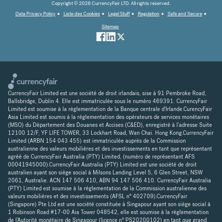
Copyright © 2026 CurrencyFair LTD. All rights reserved.
Data Privacy Policy
Liste des Cookies
Legal Stuff
Regulation
Safe and Secure
Sitemap
CurrencyFair Limited est une société de droit irlandais, sise à 91 Pembroke Road,
Ballsbridge, Dublin 4. Elle est immatriculée sous le numéro 469391. CurrencyFair
Limited est soumise à la réglementation de la Banque centrale d'Irlande.CurencyFair
Asia Limited est soumis à la réglementation des opérateurs de services monétaires
(MSO) du Département des Douanes et Accises (C&ED), enregistré à l'adresse Suite
12100 12/F, YF LIFE TOWER, 33 Lockhart Road, Wan Chai. Hong Kong.CurrencyFair
Limited (ARBN 154 043 455) est immatriculée auprès de la Commission
australienne des valeurs mobilières et des investissements en tant que représentant
agréé de CurrencyFair Australia (PTY) Limited, (numéro de représentant AFS
00041945000).CurrencyFair Australia (PTY) Limited est une société de droit
australien ayant son siège social à Milsons Landing Level 5, 6 Glen Street, NSW
2061, Australie. ACN 147 506 410, ABN 94 147 506 410. CurrencyFair Australia
(PTY) Limited est soumise à la réglementation de la Commission australienne des
valeurs mobilières et des investissements (AFSL n° 402709).CurrencyFair
(Singapore) Pte Ltd est une société constituée à Singapour ayant son siège social à
1 Robinson Road #17-00 Aia Tower 048542, elle est soumise à la réglementation
de l'Autorité monétaire de Singapour (licence n° PS20200102) en tant que grand