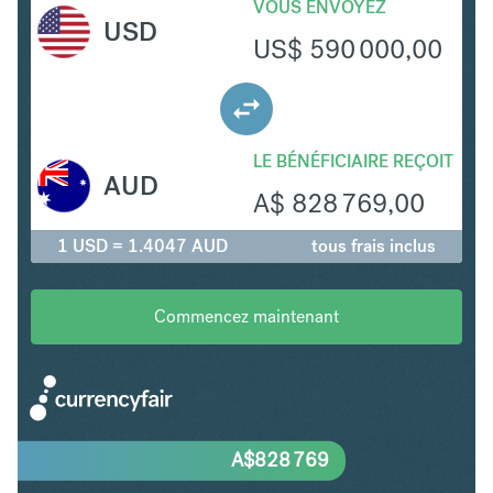
VOUS ENVOYEZ
USD
US$
590 000,00
LE BÉNÉFICIAIRE REÇOIT
AUD
A$
828 769,00
1 USD = 1.4047 AUD
tous frais inclus
Commencez maintenant
A$
828 769