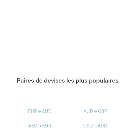
Paires de devises les plus populaires
EUR
AUD
AUD
GBP
arrow_forward
arrow_forward
AED
EUR
USD
AUD
arrow_forward
arrow_forward