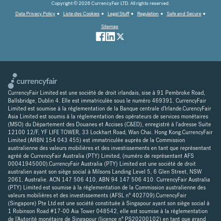
Copyright © 2026 CurrencyFair LTD. All rights reserved.
Data Privacy Policy
Liste des Cookies
Legal Stuff
Regulation
Safe and Secure
Sitemap
CurrencyFair Limited est une société de droit irlandais, sise à 91 Pembroke Road,
Ballsbridge, Dublin 4. Elle est immatriculée sous le numéro 469391. CurrencyFair
Limited est soumise à la réglementation de la Banque centrale d'Irlande.CurencyFair
Asia Limited est soumis à la réglementation des opérateurs de services monétaires
(MSO) du Département des Douanes et Accises (C&ED), enregistré à l'adresse Suite
12100 12/F, YF LIFE TOWER, 33 Lockhart Road, Wan Chai. Hong Kong.CurrencyFair
Limited (ARBN 154 043 455) est immatriculée auprès de la Commission
australienne des valeurs mobilières et des investissements en tant que représentant
agréé de CurrencyFair Australia (PTY) Limited, (numéro de représentant AFS
00041945000).CurrencyFair Australia (PTY) Limited est une société de droit
australien ayant son siège social à Milsons Landing Level 5, 6 Glen Street, NSW
2061, Australie. ACN 147 506 410, ABN 94 147 506 410. CurrencyFair Australia
(PTY) Limited est soumise à la réglementation de la Commission australienne des
valeurs mobilières et des investissements (AFSL n° 402709).CurrencyFair
(Singapore) Pte Ltd est une société constituée à Singapour ayant son siège social à
1 Robinson Road #17-00 Aia Tower 048542, elle est soumise à la réglementation
de l'Autorité monétaire de Singapour (licence n° PS20200102) en tant que grand