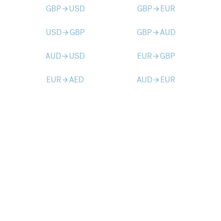
GBP
USD
GBP
EUR
arrow_forward
arrow_forward
USD
GBP
GBP
AUD
arrow_forward
arrow_forward
AUD
USD
EUR
GBP
arrow_forward
arrow_forward
EUR
AED
AUD
EUR
arrow_forward
arrow_forward