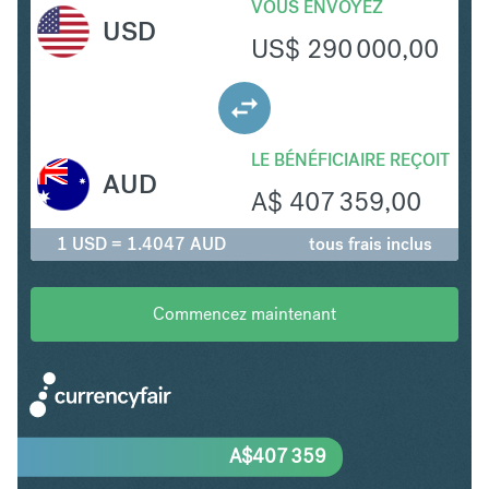
VOUS ENVOYEZ
USD
US$
290 000,00
LE BÉNÉFICIAIRE REÇOIT
AUD
A$
407 359,00
1 USD = 1.4047 AUD
tous frais inclus
Commencez maintenant
A$
407 359