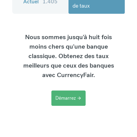
Actuel
1.405
de taux
Nous sommes jusqu'à huit fois
moins chers qu'une banque
classique. Obtenez des taux
meilleurs que ceux des banques
avec CurrencyFair.
Démarrez
arrow_forward